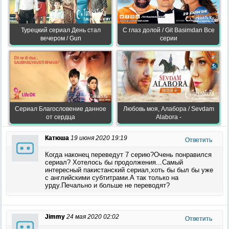
Турецкий сериал День стал
С глаз долой / Git Basimdan Все
вечером / Gun
серии
Сериал Благословение данное
Любовь моя, Алабора / Sevdam
от сердца
Alabora -
Катюша
19 июня 2020 19:19
Ответить
Когда наконец переведут 7 серию?Очень понравился
сериал? Хотелось бы продолжения...Самый
интересный пакистанский сериал,хоть бы был бы уже
с английскими субтитрами.А так только на
урду.Печально и больше не переводят?
Jimmy
24 мая 2020 02:02
Ответить