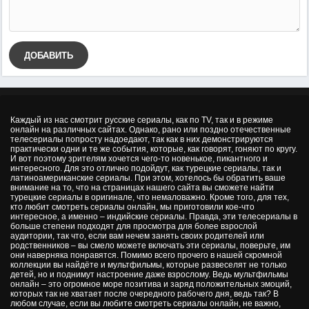
ДОБАВИТЬ
Каждый из нас смотрит русские сериалы, как по TV, так и в режиме
онлайн на различных сайтах. Однако, рано или поздно отечественные
телесериалы попросту надоедают, так как в них демонстрируются
практически одни и те же события, которые, как говорят, гоняют по кругу.
И вот поэтому зрителям хочется чего-то новенькое, пикантного и
интересного. Для это отлично подойдут, как турецкие сериалы, так и
латиноамериканские сериалы. При этом, хотелось бы обратить ваше
внимание на то, что на страницах нашего сайта вы сможете найти
турецкие сериалы в оригинале, что немаловажно. Кроме того, для тех,
кто любит смотреть сериалы онлайн, мы приготовили кое-что
интересное, а именно – индийские сериалы. Правда, эти телесериалы в
больше степени подходят для просмотра для более взрослой
аудитории, так что, если вам нечем занять своих родителей или
родственников – вы смело можете включать эти сериалы, поверьте, им
они наверняка понравятся. Помимо всего прочего в нашей скромной
коллекции вы найдёте и мультфильмы, которые развеселят не только
детей, но и поднимут настроение даже взрослому. Ведь мультфильмы
онлайн – это огромное море позитива и заряд положительных эмоций,
которых так не хватает после очередного рабочего дня, ведь так? В
любом случае, если вы любите смотреть сериалы онлайн, не важно,