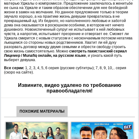
матерью Уджалы о компромиссе. Предложение заключалось в женитьбе
ее сына на Уджале и таким образом обеспечении для нее безбедной
жизни в замен на молчание. Но данное предложение только в теории
звучало хорошо, а на практике жизнь девушки превратилась в не
прекращаемый ад. Из бедного, но наполненного любовью и заботой
дома она оказывается в роскошном особняке, в котором нет ничего
душевного. Новоиспеченный супруг не испытывает к ней любовных
чувств, а напротив, испытывает презрение и отвергает ее. Сможет ли
Уджала смирится с новым статусом и с нескончаемым потоком негатива
льющемся со стороны новых родственников. Хватит ли ей духу
разорвать договор между двумя семьями и обрести свободу строить
свою жизнь самостоятельно. Можно
смотреть пакистанский сериал
Лицемер / Munafiq онлайн, на русском языке
, и узнать какой путь
выберет девушка.
Все серии:
1, 2, 3, 4, 5, 6 серия (русские субтитры); 7, 8, 9, 10,.. серия
(скоро на сайте).
Извините, видео удалено по требованию
правообладателя!
ПОХОЖИЕ МАТЕРИАЛЫ