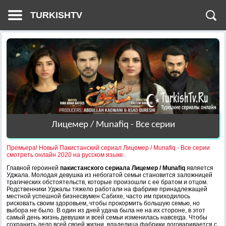
TURKISHTV
Лицемер / Munafiq - Все серии
Премьера! Новый Пакистанский сериал Лицемер / Munafiq - Все серии
смотреть онлайн 2020 на русском языке.
Главной героиней
пакистанского сериала Лицемер / Munafiq
является
Уджала. Молодая девушка из небогатой семьи становится заложницей
трагических обстоятельств, которые произошли с ее братом и отцом.
Родственники Уджалы тяжело работали на фабрике принадлежащей
местной успешной бизнесвумен Сабихе, часто им приходилось
рисковать своим здоровьем, чтобы прокормить большую семью, но
выбора не было. В один из дней удача была не на их стороне, в этот
самый день жизнь девушки и всей семьи изменилась навсегда. Чтобы
сохранить дело всей своей жизни, владелица фабрики договаривается с