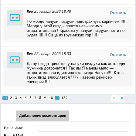
Лия
25 января 2026 18:40
Ответить
По морде нанухи пиздухи надотрахнуть кирпичём !!!!
Млрда у этой пизды просто невыносимо
отвратительная ! Красоты у нанухи пиздухи нет и не
будет !!!!!!! Овца из грузинских гор !!!!
Лия
25 января 2026 18:33
Ответить
Да ну пизда трисётся у нанухи пиздухи как хоть один
мужчина дотронется ! Так им Я маном было —
отвратительная идиотина эта пизда Нануха!!!! Кто в
таких пизд влюбляется???? Наверно режисёр
сценария !!!!
1
2
3
4
5
6
7
8
9
10
...
182
Добавление комментария
Ваше Имя:
Ваш E-Mail: