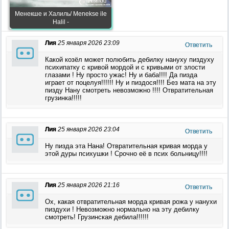
Менекше и Халиль/ Menekse ile
Halil -
Лия
25 января 2026 23:09
Ответить
Какой козёл может полюбить дебилку нануху пиздуху
психипатку с кривой мордой и с кривыми от злости
глазами ! Ну просто ужас! Ну и баба!!!! Да пизда
играет от поцелуя!!!!!! Ну и пиздося!!!! Без мата на эту
пизду Нану смотреть невозможно !!!! Отвратительная
грузинка!!!!!
Лия
25 января 2026 23:04
Ответить
Ну пизда эта Нана! Отвратительная кривая морда у
этой дуры психушки ! Срочно её в псих больницу!!!!
Лия
25 января 2026 21:16
Ответить
Ох, какая отвратительная морда кривая рожа у нанухи
пиздухи ! Невозможно нормально на эту дебилку
смотреть! Грузинская дебила!!!!!!