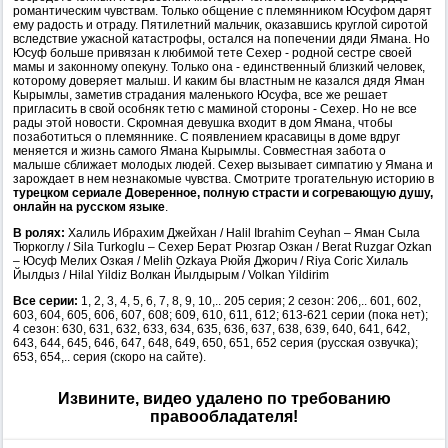
романтическим чувствам. Только общение с племянником Юсуфом дарят
ему радость и отраду. Пятилетний мальчик, оказавшись круглой сиротой
вследствие ужасной катастрофы, остался на попечении дяди Ямана. Но
Юсуф больше привязан к любимой тете Сехер - родной сестре своей
мамы и законному опекуну. Только она - единственный близкий человек,
которому доверяет малыш. И каким бы властным не казался дядя Яман
Кырымлы, заметив страдания маленького Юсуфа, все же решает
пригласить в свой особняк тетю с маминой стороны - Сехер. Но не все
рады этой новости. Скромная девушка входит в дом Ямана, чтобы
позаботиться о племяннике. С появлением красавицы в доме вдруг
меняется и жизнь самого Ямана Кырымлы. Совместная забота о
малыше сближает молодых людей. Сехер вызывает симпатию y Ямана и
зарождает в нем незнакомые чувства. Смотрите трогательную историю в
турецком сериале Доверенное, полную страсти и согревающую душу,
онлайн на русском языке
.
В ролях:
Халиль Ибрахим Джейхан / Halil Ibrahim Ceyhan – Яман Сыла
Тюркоглу / Sila Turkoglu – Сехер Берат Рюзгар Озкан / Berat Ruzgar Ozkan
– Юсуф Мелих Озкая / Melih Ozkaya Рюйя Джорич / Riya Coric Хилаль
Йылдыз / Hilal Yildiz Волкан Йылдырым / Volkan Yildirim
Все серии:
1, 2, 3, 4, 5, 6, 7, 8, 9, 10,.. 205 серия; 2 сезон: 206,.. 601, 602,
603, 604, 605, 606, 607, 608; 609, 610, 611, 612; 613-621 серии (пока нет);
4 сезон: 630, 631, 632, 633, 634, 635, 636, 637, 638, 639, 640, 641, 642,
643, 644, 645, 646, 647, 648, 649, 650, 651, 652 серия (русская озвучка);
653, 654,.. серия (скоро на сайте).
Извините, видео удалено по требованию
правообладателя!