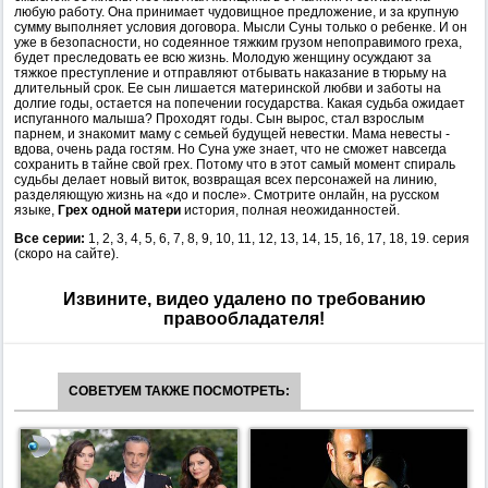
любую работу. Она принимает чудовищное предложение, и за крупную
сумму выполняет условия договора. Мысли Суны только о ребенке. И он
уже в безопасности, но содеянное тяжким грузом непоправимого греха,
будет преследовать ее всю жизнь. Молодую женщину осуждают за
тяжкое преступление и отправляют отбывать наказание в тюрьму на
длительный срок. Ее сын лишается материнской любви и заботы на
долгие годы, остается на попечении государства. Какая судьба ожидает
испуганного малыша? Проходят годы. Сын вырос, стал взрослым
парнем, и знакомит маму с семьей будущей невестки. Мама невесты -
вдова, очень рада гостям. Но Суна уже знает, что не сможет навсегда
сохранить в тайне свой грех. Потому что в этот самый момент спираль
судьбы делает новый виток, возвращая всех персонажей на линию,
разделяющую жизнь на «до и после». Смотрите онлайн, на русском
языке,
Грех одной матери
история, полная неожиданностей.
Все серии:
1, 2, 3, 4, 5, 6, 7, 8, 9, 10, 11, 12, 13, 14, 15, 16, 17, 18, 19. серия
(скоро на сайте).
Извините, видео удалено по требованию
правообладателя!
СОВЕТУЕМ ТАКЖЕ ПОСМОТРЕТЬ: