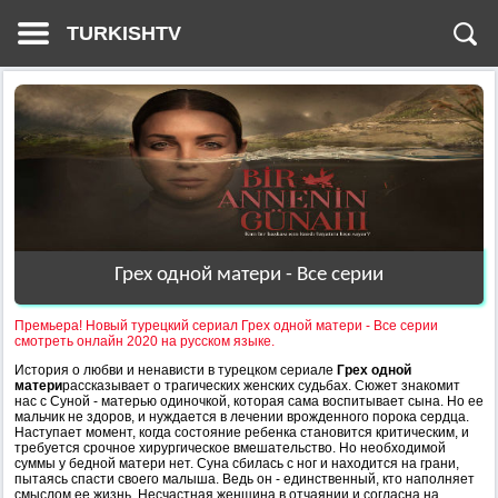
TURKISHTV
Грех одной матери - Все серии
Премьера! Новый турецкий сериал Грех одной матери - Все серии
смотреть онлайн 2020 на русском языке.
История о любви и ненависти в турецком сериале
Грех одной
матери
рассказывает о трагических женских судьбах. Сюжет знакомит
нас с Суной - матерью одиночкой, которая сама воспитывает сына. Но ее
мальчик не здоров, и нуждается в лечении врожденного порока сердца.
Наступает момент, когда состояние ребенка становится критическим, и
требуется срочное хирургическое вмешательство. Но необходимой
суммы у бедной матери нет. Суна сбилась с ног и находится на грани,
пытаясь спасти своего малыша. Ведь он - единственный, кто наполняет
смыслом ее жизнь. Несчастная женщина в отчаянии и согласна на