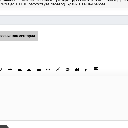
 47ой до 1:11:10 отсутствует перевод. Удачи в вашей работе!
вление комментария