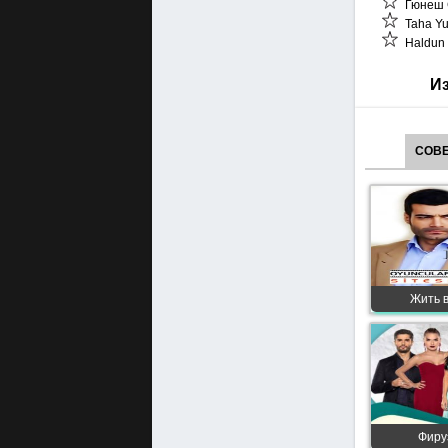
Гюнеш 
Taha Yu
Haldun
Из
СОВЕ
Жить в
Фируз