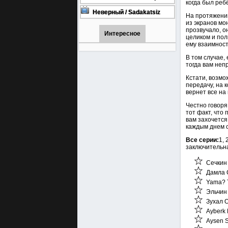
когда был реб
турецкий сериал смотреть
онлайн на русском языке
Неверный / Sadakatsiz
На протяжении
Все серии турецкий сериал
из экранов мо
смотреть онлайн на
прозвучало, о
русском языке
Интересное
целиком и пол
ему взаимно
В том случае,
тогда вам неп
Кстати, возмо
передачу, на 
вернет все на 
Честно говоря
тот факт, что
вам захочется
каждым днем с
Все серии:
1, 
заключительна
Сечкин
Дамла 
Yama? T
Эльчин 
Зухал 
Ayberk 
Aysen S