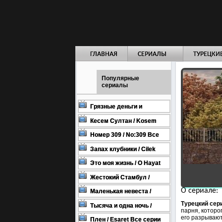
Турецкие сериалы на русском языке смотреть бес
ГЛАВНАЯ
СЕРИАЛЫ
ТУРЕЦКИ
Популярные
сериалы
Грязные деньги и
любовь / Kara Para Ask -
онлайн - Turkish TV
Все серии на русском языке
Кесем Султан / Kosem
смотреть онлайн бесплатно
Sultan - Все серии на
русском языке смотреть
Номер 309 / No:309 Все
онлайн
серии на русском языке
смотреть онлайн
Запах клубники / Cilek
kokusu - Все серии на
русском языке смотреть
Это моя жизнь / O Hayat
онлайн бесплатно
Benim - Все серии на
русском языке смотреть
Жестокий Стамбул /
онлайн бесплатно
Zalim Istanbul Все серии
О сериале:
турецкий сериал смотреть
Маленькая невеста /
онлайн на русском языке
Kucuk Gelin - Все серии на
Турецкий сер
русском языке смотреть
Тысяча и одна ночь /
парня, которо
онлайн бесплатно
1001 (Турецкий сериал Все
его разрывают
серии) 1-90 серия
Плен / Esaret Все серии