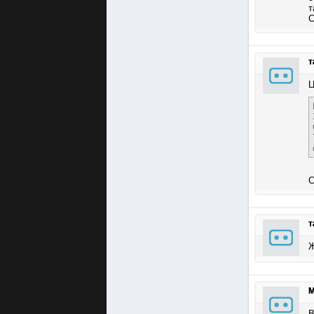
т
С
т
Ц
С
т
Ж
M
В