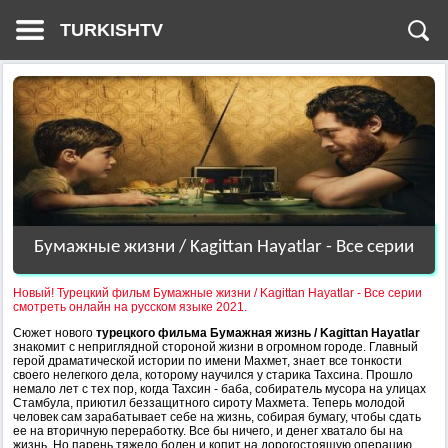
TURKISHTV
Бумажные жизни / Kagittan Hayatlar - Все серии
Новый! Турецкий фильм Бумажные жизни / Kagittan Hayatlar - Все серии
смотреть онлайн на русском языке 2021.
Сюжет нового
турецкого фильма Бумажная жизнь / Kagittan Hayatlar
знакомит с неприглядной стороной жизни в огромном городе. Главный
герой драматической истории по имени Махмет, знает все тонкости
своего нелегкого дела, которому научился у старика Тахсина. Прошло
немало лет с тех пор, когда Тахсин - баба, собиратель мусора на улицах
Стамбула, приютил беззащитного сироту Махмета. Теперь молодой
человек сам зарабатывает себе на жизнь, собирая бумагу, чтобы сдать
ее на вторичную переработку. Все бы ничего, и денег хватало бы на
жизнь. Но парень тяжело болен и копит на дорогостоящую операцию,