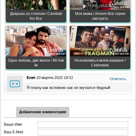
Девушка за стеклом / Camdaki
Моя мама / Annem Все серии
Kiz Все
смотреть
Одна любовь, две жизни / Bir Ask
Незнакомец в моем кармане /
Iki
Cebimdeki
Елит
20 марта 2022 18:51
Ответить
Я плачу.как вспомню как он мучался бедный
Добавление комментария
Ваше Имя:
Ваш E-Mail: