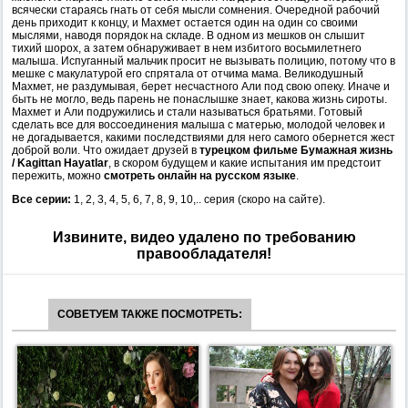
всячески стараясь гнать от себя мысли сомнения. Очередной рабочий
день приходит к концу, и Махмет остается один на один со своими
мыслями, наводя порядок на складе. В одном из мешков он слышит
тихий шорох, а затем обнаруживает в нем избитого восьмилетнего
малыша. Испуганный мальчик просит не вызывать полицию, потому что в
мешке с макулатурой его спрятала от отчима мама. Великодушный
Махмет, не раздумывая, берет несчастного Али под свою опеку. Иначе и
быть не могло, ведь парень не понаслышке знает, какова жизнь сироты.
Махмет и Али подружились и стали называться братьями. Готовый
сделать все для воссоединения малыша с матерью, молодой человек и
не догадывается, какими последствиями для него самого обернется жест
доброй воли. Что ожидает друзей в
турецком фильме Бумажная жизнь
/ Kagittan Hayatlar
, в скором будущем и какие испытания им предстоит
пережить, можно
смотреть онлайн на русском языке
.
Все серии:
1, 2, 3, 4, 5, 6, 7, 8, 9, 10,.. серия (скоро на сайте).
Извините, видео удалено по требованию
правообладателя!
СОВЕТУЕМ ТАКЖЕ ПОСМОТРЕТЬ: