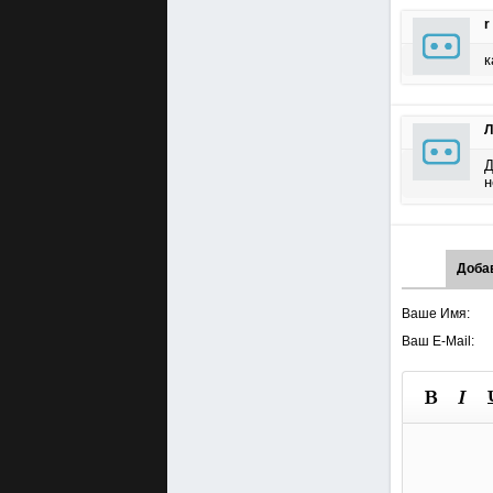
r
к
Л
Д
н
Доба
Ваше Имя:
Ваш E-Mail: