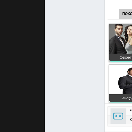
ПОХ
Секреты
Иногд
к
К