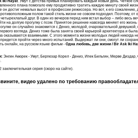
k Iki Hayat
. Умут с детства привык планировать каждый новый день. Четкое с
вленного плана помогало ему продуктивно тратить каждую минуту своей жиз
е он достиг немалых высот в профессии режиссера. Но вот, к его сожалению, 
противоположным полом такой стиль жизни не совсем подходил. Поэтому, от 
о четырехлапый друг. В один из вечеров перед ним встал выбор – либо весь в
йти на долгую прогулку с псом. Принятое решение навсегда меняет его жизнь
рогулке он случайно знакомится с Дениз, молодой, очаровательной девушкой, 
первого взгляда. Дениз тоже была занята своей карьерой архитектора и была
ва оказываются взаимными. С этого момента жизни молодых людей никогда н
придется пройти через много испытаний. Выдержат ли они, смогут ли сохра
ь онлайн, на русском языке фильм -
Одна любовь, две жизни / Bir Ask Iki Ha
и:
Энгин Акюрек - Умут, Бергюзар Корел - Дениз, Ипек Бильгин, Мерве Диздар,
.
 2 заключительная серия (скоро на сайте).
вините, видео удалено по требованию правообладате