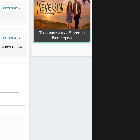
Ответить
Ты полюбишь / Seversin
Все серии
Ответить
 и кто бы их