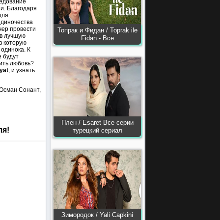
ледование
ни. Благодаря
для
одиночества
ечер провести
Топрак и Фидан / Toprak ile
 в лучшую
Fidan - Все
в которую
 одинока. К
е будут
нить любовь?
yat
, и узнать
 Осман Сонант,
Плен / Esaret Все серии
ля!
турецкий сериал
Зимородок / Yali Capkini