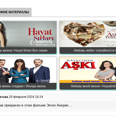
ОЖИЕ МАТЕРИАЛЫ
 жизни / Hayat Sirlari Все серии
Любовь любит случайности /
а жизнь сладкая / Иногда жизнь
Любовь моей жизни / Hayatimin 
атька
29 февраля 2024 18:14
ак прекрасен в этом фильме Энгин Акюрек....