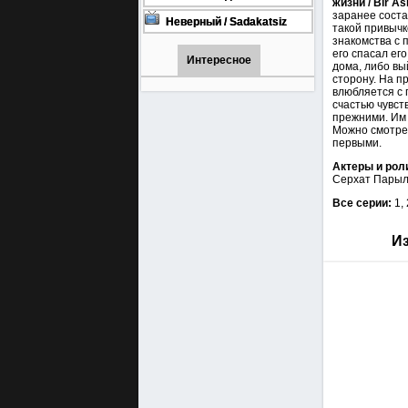
жизни / Bir As
онлайн бесплатно
1001 (Турецкий сериал Все
заранее соста
серии) 1-90 серия
Неверный / Sadakatsiz
такой привычк
Все серии турецкий сериал
знакомства с 
смотреть онлайн на
его спасал ег
русском языке
Интересное
дома, либо вы
сторону. На п
влюбляется с 
счастью чувст
прежними. Им 
Можно смотрет
первыми.
Актеры и рол
Серхат Парыл
Все серии:
1,
Из