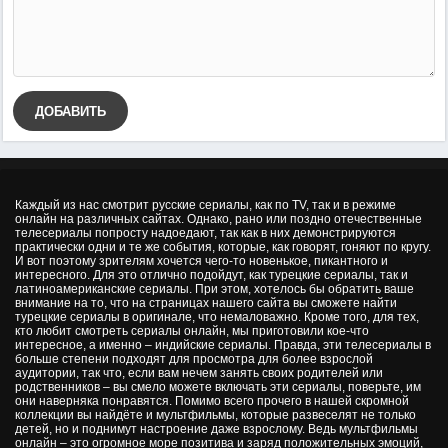
ДОБАВИТЬ
Каждый из нас смотрит русские сериалы, как по TV, так и в режиме
онлайн на различных сайтах. Однако, рано или поздно отечественные
телесериалы попросту надоедают, так как в них демонстрируются
практически одни и те же события, которые, как говорят, гоняют по кругу.
И вот поэтому зрителям хочется чего-то новенькое, пикантного и
интересного. Для это отлично подойдут, как турецкие сериалы, так и
латиноамериканские сериалы. При этом, хотелось бы обратить ваше
внимание на то, что на страницах нашего сайта вы сможете найти
турецкие сериалы в оригинале, что немаловажно. Кроме того, для тех,
кто любит смотреть сериалы онлайн, мы приготовили кое-что
интересное, а именно – индийские сериалы. Правда, эти телесериалы в
больше степени подходят для просмотра для более взрослой
аудитории, так что, если вам нечем занять своих родителей или
родственников – вы смело можете включать эти сериалы, поверьте, им
они наверняка понравятся. Помимо всего прочего в нашей скромной
коллекции вы найдёте и мультфильмы, которые развеселят не только
детей, но и поднимут настроение даже взрослому. Ведь мультфильмы
онлайн – это огромное море позитива и заряд положительных эмоций,