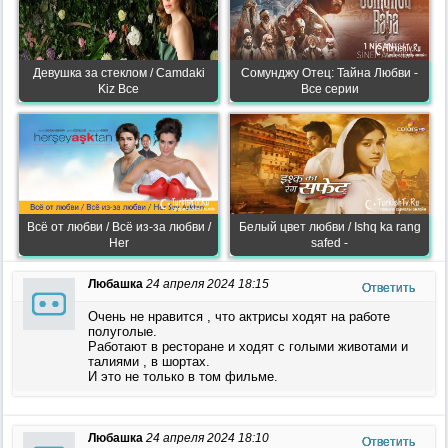
Девушка за стеклом / Camdaki
Сомунджу Отец: Тайна Любви -
Kiz Все
Все серии
Всё от любви / Всё из-за любви /
Белый цвет любви / Ishq ka rang
Her
safed -
Любашка
24 апреля 2024 18:15
Ответить
Очень не нравится , что актрисы ходят на работе
полуголые.
Работают в ресторане и ходят с голыми животами и
талиями , в шортах.
И это не только в том фильме.
Любашка
24 апреля 2024 18:10
Ответить