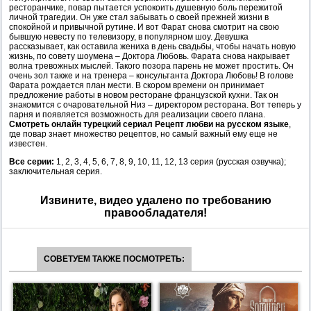
ресторанчике, повар пытается успокоить душевную боль пережитой
личной трагедии. Он уже стал забывать о своей прежней жизни в
спокойной и привычной рутине. И вот Фарат снова смотрит на свою
бывшую невесту по телевизору, в популярном шоу. Девушка
рассказывает, как оставила жениха в день свадьбы, чтобы начать новую
жизнь, по совету шоумена – Доктора Любовь. Фарата снова накрывает
волна тревожных мыслей. Такого позора парень не может простить. Он
очень зол также и на тренера – консультанта Доктора Любовь! В голове
Фарата рождается план мести. В скором времени он принимает
предложение работы в новом ресторане французской кухни. Так он
знакомится с очаровательной Низ – директором ресторана. Вот теперь у
парня и появляется возможность для реализации своего плана.
Смотреть онлайн турецкий сериал Рецепт любви на русском языке
,
где повар знает множество рецептов, но самый важный ему еще не
известен.
Все серии:
1, 2, 3, 4, 5, 6, 7, 8, 9, 10, 11, 12, 13 серия (русская озвучка);
заключительная серия.
Извините, видео удалено по требованию
правообладателя!
СОВЕТУЕМ ТАКЖЕ ПОСМОТРЕТЬ: