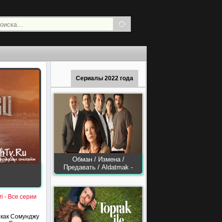
Сериалы 2022 года
Обман / Измена /
Предавать / Aldatmak -
i - Все серии
 как Сомунджу