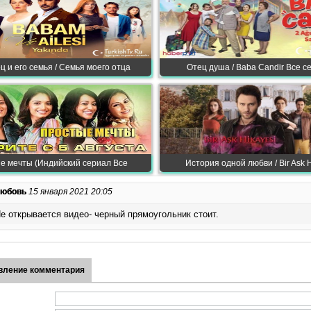
ц и его семья / Семья моего отца
Отец душа / Baba Candir Все с
е мечты (Индийский сериал Все
История одной любви / Bir Ask H
юбовь
15 января 2021 20:05
е открывается видео- черный прямоугольник стоит.
вление комментария