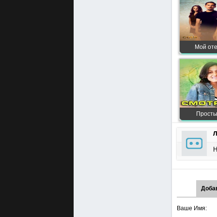
Мой оте
Просты
Л
Н
Доба
Ваше Имя: