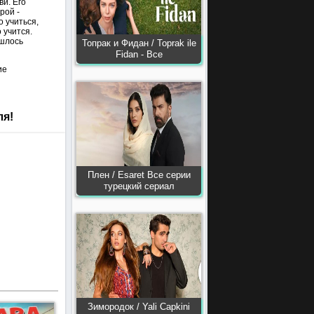
и. Его
рой -
о учиться,
 учится.
ишлось
Топрак и Фидан / Toprak ile
Fidan - Все
ие
ля!
Плен / Esaret Все серии
турецкий сериал
Зимородок / Yali Capkini