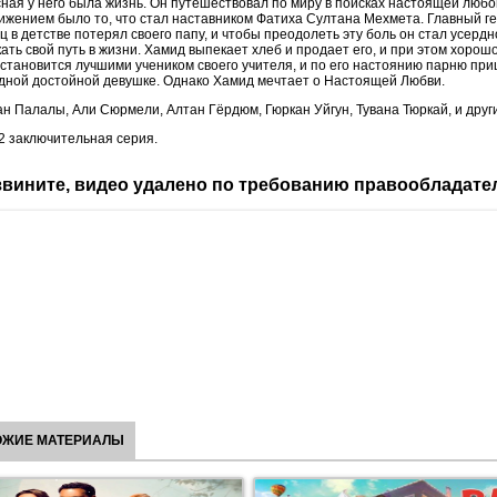
ная у него была жизнь. Он путешествовал по миру в поисках настоящей любов
жением было то, что стал наставником Фатиха Султана Мехмета. Главный ге
 в детстве потерял своего папу, и чтобы преодолеть эту боль он стал усердн
ать свой путь в жизни. Хамид выпекает хлеб и продает его, и при этом хорошо
становится лучшими учеником своего учителя, и по его настоянию парню пр
дной достойной девушке. Однако Хамид мечтает о Настоящей Любви.
н Палалы, Али Сюрмели, Алтан Гёрдюм, Гюркан Уйгун, Тувана Тюркай, и друг
 2 заключительная серия.
вините, видео удалено по требованию правообладате
ОЖИЕ МАТЕРИАЛЫ