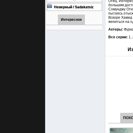
Отец. Интерес
онлайн бесплатно
1001 (Турецкий сериал Все
большим дости
серии) 1-90 серия
Неверный / Sadakatsiz
Сомунджу Отец
Все серии турецкий сериал
пытаясь отыск
смотреть онлайн на
Вскоре Хамид 
русском языке
Интересное
жениться на о
Актеры:
Фурка
Все серии:
1,
Из
ПОХ