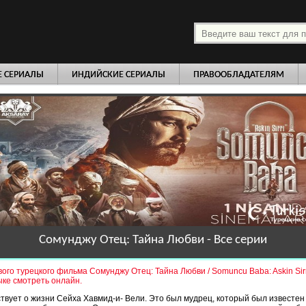
платно
Е СЕРИАЛЫ
ИНДИЙСКИЕ СЕРИАЛЫ
ПРАВООБЛАДАТЕЛЯМ
Сомунджу Отец: Тайна Любви - Все серии
ого турецкого фильма Сомунджу Отец: Тайна Любви / Somuncu Baba: Askin Sirr
ыке смотреть онлайн.
твует о жизни Сейха Хавмид-и- Вели. Это был мудрец, который был известен