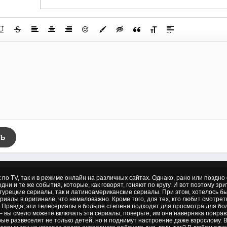
ТЬ
к по TV, так и в режиме онлайн на различных сайтах. Однако, рано или позд
дни и те же события, которые, как говорят, гоняют по кругу. И вот поэтому зр
 турецкие сериалы, так и латиноамериканские сериалы. При этом, хотелось б
риалы в оригинале, что немаловажно. Кроме того, для тех, кто любит смотре
 Правда, эти телесериалы в больше степени подходят для просмотра для бол
– вы смело можете включать эти сериалы, поверьте, им они наверняка понрав
ые развеселят не только детей, но и поднимут настроение даже взрослому.