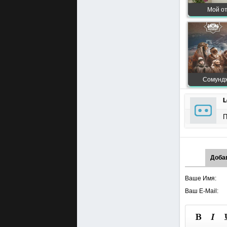
Мой от
Сомундж
L
П
Доба
Ваше Имя:
Ваш E-Mail: