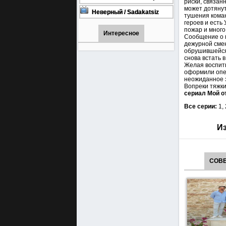
риски, связан
турецкий сериал смотреть
может дотянут
онлайн на русском языке
Неверный / Sadakatsiz
тушения коман
Все серии турецкий сериал
героев и есть
смотреть онлайн на
пожар и много
русском языке
Интересное
Сообщение о п
дежурной смен
обрушившейся 
снова встать 
Желая воспиты
оформили опек
неожиданное з
Вопреки тяжки
сериал Мой о
Все серии:
1,
Из
СОВЕ