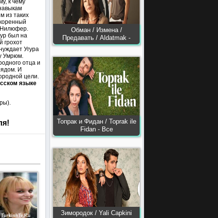
у, к чему
 навыкам
м из таких
окоренный
ю Нилюфер.
Обман / Измена /
ур был на
Предавать / Aldatmak -
й грохот
нуждает Угура
у Умрюм.
родного отца и
рядом. И
ородной цели.
усском языке
ры).
Топрак и Фидан / Toprak ile
ля!
Fidan - Все
Зимородок / Yali Capkini