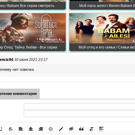
ец / Babam Все серии смотреть
Мой папа ангел / Benim Babam B
у Отец: Тайна Любви - Все серии
Мой отец и его семья / Семья мо
encic94
30 июня 2021 23:17
очему нет озвкчка
вление комментария