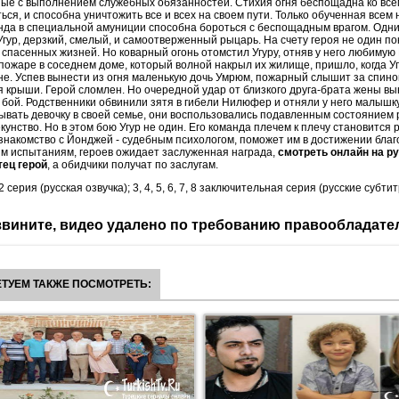
ные с выполнением служебных обязанностей. Стихия огня беспощадна ко всем
ься, и способна уничтожить все и всех на своем пути. Только обученная всем
да в специальной амуниции способна бороться с беспощадным врагом. Одни
 Угур, дерзкий, смелый, и самоотверженный рыцарь. На счету героя не один п
 спасенных жизней. Но коварный огонь отомстил Угуру, отняв у него любиму
ожаре в соседнем доме, который волной накрыл их жилище, пришло, когда Уг
е. Успев вынести из огня маленькую дочь Умрюм, пожарный слышит за спино
крыши. Герой сломлен. Но очередной удар от близкого друга-брата жены вы
в бой. Родственники обвинили зятя в гибели Нилюфер и отняли у него малышк
вать девочку в своей семье, они воспользовались подавленным состоянием 
унство. Но в этом бою Угур не один. Его команда плечем к плечу становится 
накомство с Йонджей - судебным психологом, поможет им в достижении благ
м испытаниям, героев ожидает заслуженная награда,
смотреть онлайн на р
тец герой
, а обидчики получат по заслугам.
 2 серия (русская озвучка); 3, 4, 5, 6, 7, 8 заключительная серия (русские субтит
вините, видео удалено по требованию правообладате
ТУЕМ ТАКЖЕ ПОСМОТРЕТЬ: