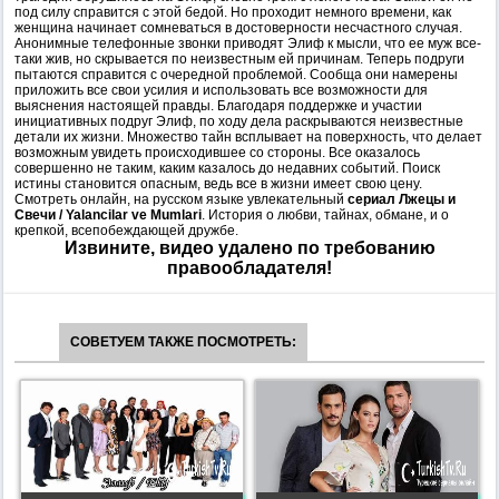
под силу справится с этой бедой. Но проходит немного времени, как
женщина начинает сомневаться в достоверности несчастного случая.
Анонимные телефонные звонки приводят Элиф к мысли, что ее муж все-
таки жив, но скрывается по неизвестным ей причинам. Теперь подруги
пытаются справится с очередной проблемой. Сообща они намерены
приложить все свои усилия и использовать все возможности для
выяснения настоящей правды. Благодаря поддержке и участии
инициативных подруг Элиф, по ходу дела раскрываются неизвестные
детали их жизни. Множество тайн всплывает на поверхность, что делает
возможным увидеть происходившее со стороны. Все оказалось
совершенно не таким, каким казалось до недавних событий. Поиск
истины становится опасным, ведь все в жизни имеет свою цену.
Смотреть онлайн, на русском языке увлекательный
сериал Лжецы и
Свечи / Yalancilar ve Mumlari
. История о любви, тайнах, обмане, и о
крепкой, всепобеждающей дружбе.
Извините, видео удалено по требованию
правообладателя!
СОВЕТУЕМ ТАКЖЕ ПОСМОТРЕТЬ: