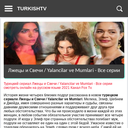
TURKISHTV
Лжецы и Свечи / Yalancilar ve Mumlari - Все серии
Турецкий сериал Лжецы и Свечи / Yalancilar ve Mumlari - Все серии
смотреть онлайн на русском языке 2021 Канал Fox Tv.
История жизни четырех близких подруг рассказана в новом
турецком
сериале Лжецы и Свечи / Yalancilar ve Mumlari
. Мелиха, Элиф, Шебнем
и Джейда, имея совершенно разные характеры и судьбы, связаны
давними дружескими отношениями и поддерживают друг друга при
любых обстоятельствах. Что бы ни происходило в жизни каждой из этих
женщин, в любом событии обязательное участие принимают все четыре
подруги. И когда у Элиф при странных обстоятельствах погибает муж,
подруги не оставляют ее один на один с этой бедой. Ужасное известие о
трагедии обрушилось на Элиф, словно гром с ясного неба. Самой ей не