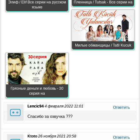
Элиф / Elif Все серии на русском
Пленница / Tutsak - Все серии на
языке
Милые обманщицы / Tatli Kucuk
Грязные деньги и любовь - 30
серия на
Lencic94
4 февраля 2022 11:01
Ответить
Спасибо за озвучка ???
Ktoto
26 ноября 2021 20:58
Ответить