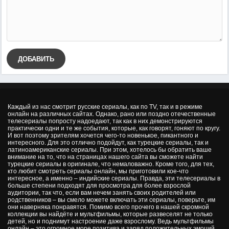
ДОБАВИТЬ
Каждый из нас смотрит русские сериалы, как по TV, так и в режиме
онлайн на различных сайтах. Однако, рано или поздно отечественные
телесериалы попросту надоедают, так как в них демонстрируются
практически одни и те же события, которые, как говорят, гоняют по кругу.
И вот поэтому зрителям хочется чего-то новенькое, пикантного и
интересного. Для это отлично подойдут, как турецкие сериалы, так и
латиноамериканские сериалы. При этом, хотелось бы обратить ваше
внимание на то, что на страницах нашего сайта вы сможете найти
турецкие сериалы в оригинале, что немаловажно. Кроме того, для тех,
кто любит смотреть сериалы онлайн, мы приготовили кое-что
интересное, а именно – индийские сериалы. Правда, эти телесериалы в
больше степени подходят для просмотра для более взрослой
аудитории, так что, если вам нечем занять своих родителей или
родственников – вы смело можете включать эти сериалы, поверьте, им
они наверняка понравятся. Помимо всего прочего в нашей скромной
коллекции вы найдёте и мультфильмы, которые развеселят не только
детей, но и поднимут настроение даже взрослому. Ведь мультфильмы
онлайн – это огромное море позитива и заряд положительных эмоций,