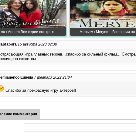
ма / Annem Все серии смотреть
Мерьем / Meryem - Все серии на
аргарита
15 августа 2023 02:30
отрясающая игра главных героев...спасибо за сильный фильм... Смотрел
осхищена сюжетом...
еmianenco Eujenia
7 февраля 2022 21:04
Спасибо за прекрасную игру актеров!!
вление комментария