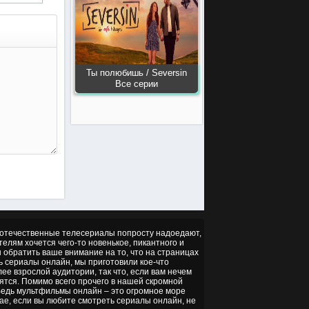
Ты полюбишь / Seversin
Все серии
но отечественные телесериалы попросту надоедают,
ителям хочется чего-то новенькое, пикантного и
ы обратить ваше внимание на то, что на страницах
ть сериалы онлайн, мы приготовили кое-что
ее взрослой аудитории, так что, если вам нечем
ятся. Помимо всего прочего в нашей скромной
 Ведь мультфильмы онлайн – это огромное море
чае, если вы любите смотреть сериалы онлайн, не