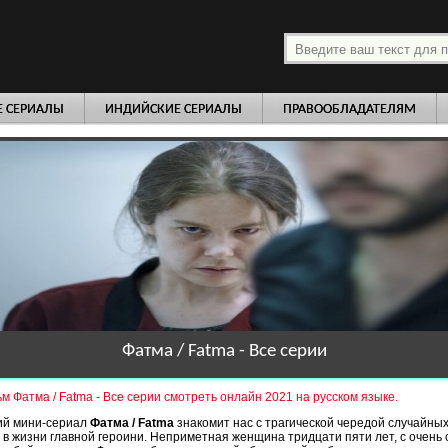
платно
Е СЕРИАЛЫ
ИНДИЙСКИЕ СЕРИАЛЫ
ПРАВООБЛАДАТЕЛЯМ
Фатма / Fatma - Все серии
м Фатма / Fatma - Все серии смотреть онлайн 2021 на русском языке.
ий мини-сериал
Фатма / Fatma
знакомит нас с трагической чередой случайны
в жизни главной героини. Неприметная женщина тридцати пяти лет, с очень 