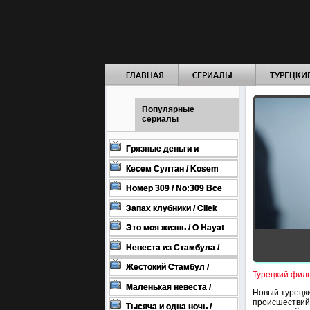
Турецкие сериалы на русском языке смотреть бес
ГЛАВНАЯ
СЕРИАЛЫ
ТУРЕЦКИ
Популярные
сериалы
Грязные деньги и
любовь / Kara Para Ask -
онлайн - Turkish TV
Все серии на русском языке
Кесем Султан / Kosem
смотреть онлайн бесплатно
Sultan - Все серии на
русском языке смотреть
Номер 309 / No:309 Все
онлайн
серии на русском языке
смотреть онлайн
Запах клубники / Cilek
kokusu - Все серии на
русском языке смотреть
Это моя жизнь / O Hayat
онлайн бесплатно
Benim - Все серии на
русском языке смотреть
Невеста из Стамбула /
онлайн бесплатно
Istanbullu Gelin - Все серии
на русском языке смотреть
Жестокий Стамбул /
Турецкий филь
онлайн бесплатно
Zalim Istanbul Все серии
турецкий сериал смотреть
Маленькая невеста /
Новый турецк
онлайн на русском языке
Kucuk Gelin - Все серии на
происшествий 
русском языке смотреть
Тысяча и одна ночь /