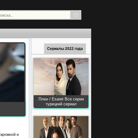
Сериалы 2022 года
Плен / Esaret Все серии
турецкий сериал
х
скромной и