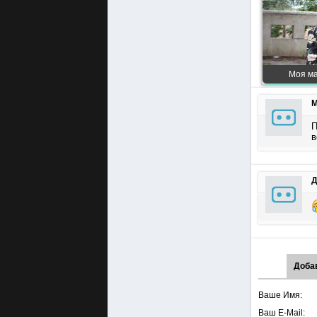
Моя ма
М
П
в
Д
Доба
Ваше Имя:
Ваш E-Mail: