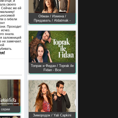
ом отце, и
ала своего
. Сейчас же ей
 мальчику!
выносимой
Обман / Измена /
ли о гибели
Предавать / Aldatmak -
монт
зни. Проходит
 исчез.
его знала.
ся заложницей
е не замечают.
ной
убивать.
ля!
Топрак и Фидан / Toprak ile
Fidan - Все
е серии
Зимородок / Yali Capkini