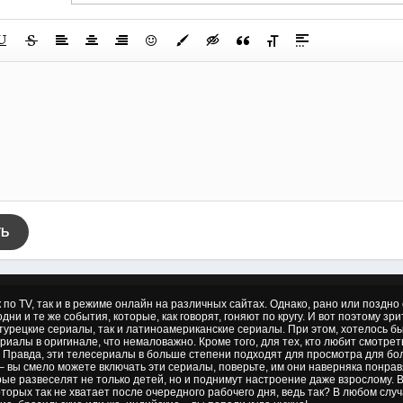
ТЬ
к по TV, так и в режиме онлайн на различных сайтах. Однако, рано или позд
дни и те же события, которые, как говорят, гоняют по кругу. И вот поэтому зр
 турецкие сериалы, так и латиноамериканские сериалы. При этом, хотелось б
риалы в оригинале, что немаловажно. Кроме того, для тех, кто любит смотре
 Правда, эти телесериалы в больше степени подходят для просмотра для бол
– вы смело можете включать эти сериалы, поверьте, им они наверняка понрав
ые развеселят не только детей, но и поднимут настроение даже взрослому.
торых так не хватает после очередного рабочего дня, ведь так? В любом слу