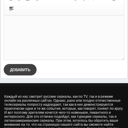
ДОБАВИТЬ
Каждый из нас смотрит русские сериалы, как по TV, так и в режиме
онлайн на различных сайтах. Однако, рано или поздно отечественные
телесериалы попросту надоедают, так как в них демонстрируются
практически одни и те же события, которые, как говорят, гоняют по кругу.
И вот поэтому зрителям хочется чего-то новенькое, пикантного и
интересного. Для это отлично подойдут, как турецкие сериалы, так и
латиноамериканские сериалы. При этом, хотелось бы обратить ваше
внимание на то, что на страницах нашего сайта вы сможете найти