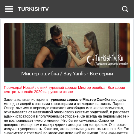
TURKISHTV
Мистер ошибка / Bay Yanlis - Все серии
Премьера! Новый летний турецкий сериал Мистер ошибка - Все серии
смотреть онлайн 2020 на русском языке.
Замечательная история в
турецком сериале Мистер Ошибка
про двух
молодых людей с разными характерами и взглядами на жизнь. Парень
Озгюр, чье имя в переводе означает «свобода» или «независимость»,
отказывается от навязчивой опеки своих богатых родителей, и работает
администратором в популярном ресторане. Он всегда на первом месте и
не воспринимает чужого мнения. Что бы ни случилось, Озгюр не
доверяет женщинам и всегда держит эмоции под контролем. Он просто
излучает уверенность. Кажется, что парень зациклен только на себе. Его
знакомство с соседкой по квартире девушкой по имени Эзги начинается