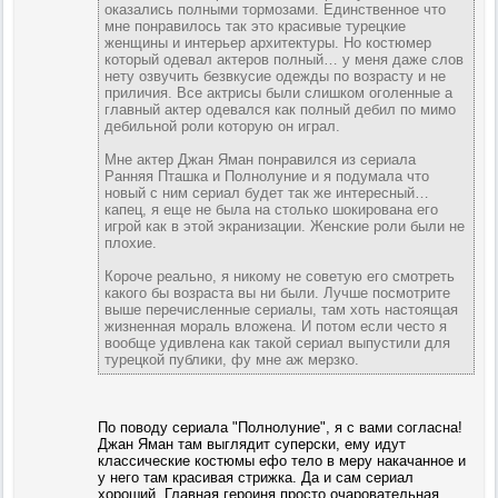
оказались полными тормозами. Единственное что
мне понравилось так это красивые турецкие
женщины и интерьер архитектуры. Но костюмер
который одевал актеров полный… у меня даже слов
нету озвучить безвкусие одежды по возрасту и не
приличия. Все актрисы были слишком оголенные а
главный актер одевался как полный дебил по мимо
дебильной роли которую он играл.
Мне актер Джан Яман понравился из сериала
Ранняя Пташка и Полнолуние и я подумала что
новый с ним сериал будет так же интересный…
капец, я еще не была на столько шокирована его
игрой как в этой экранизации. Женские роли были не
плохие.
Короче реально, я никому не советую его смотреть
какого бы возраста вы ни были. Лучше посмотрите
выше перечисленные сериалы, там хоть настоящая
жизненная мораль вложена. И потом если често я
вообще удивлена как такой сериал выпустили для
турецкой публики, фу мне аж мерзко.
По поводу сериала "Полнолуние", я с вами согласна!
Джан Яман там выглядит суперски, ему идут
классические костюмы ефо тело в меру накачанное и
у него там красивая стрижка. Да и сам сериал
хороший. Главная героиня просто очаровательная,