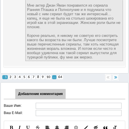
Мне актер Джан Яман понравился из сериала
Ранняя Пташка и Полнолуние и я подумала что
новый с ним сериал будет так же интересный…
капец, я еще не была на столько шокирована его
игрой как в этой экранизации. Женские роли были не
плохие.
Короче реально, я никому не советую его смотреть
какого бы возраста вы ни были. Лучше посмотрите
выше перечисленные сериалы, там хоть настоящая
жизненная мораль вложена. И потом если често я
вообще удивлена как такой сериал выпустили для
турецкой публики, фу мне аж мерзко.
1
2
3
4
5
6
7
8
9
10
...
64
Добавление комментария
Ваше Имя:
Ваш E-Mail: