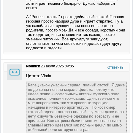
хотя играет немного бездарно. Думаю наберется
опыта.
А "Ранняя пташка" просто дебильный сюжет! Главная
героиня просто набирая дура и играет отвратно. Ну а
уж назойливые, сующие свои носы во все дела
родители, просто мрак!Да и все соседи, коротыми они
так гордятся, и чье мнение им так важно, просто
змеиный питомник. Все друг-другу завидуют,
сплетничают на чем свет стоит и делают друг-другу
подлости и гадости.
Nonnick
23 июля 2025 04:05
Ответить
Цитата: Vlada
Капец какой ужасный сериал, полный отстой. Я даже
не до конца поняла мораль фильма потому что
более пение «нормальные» актеры мужского пола
оказались полными тормозами. Единственное что
мне понравилось так это красивые турецкие
женщины и интерьер архитектуры. Но костюмер
который одевал актеров полный… у меня даже слов
нету озвучить безвкусие одежды по возрасту и не
приличия. Все актрисы были слишком оголенные а
главный актер одевался как полный дебил по мимо
дебильной роли которую он играл.