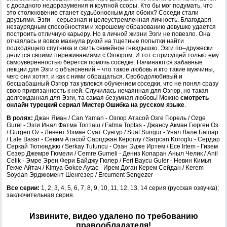
с досадного недоразумения и крупной ссоры. Кто бы мог подумать, что
это столкновение станет судьбоносным для обоих? Соседи стали
друзьями. Эзги – серьезная и целеустремленная личность. Благодаря
незаурядным способностям и хорошему образованию девушке удается
построить отличную карьеру. Но в личной жизни Эзги не повезло. Она
отчаялась и вовсе махнула рукой на тщетные попытки найти
подходящего спутника и свить семейное гнездышко. Эзги по–дружески
делится своими переживаниями с Озгюром. И тот с присущей только ему
самоуверенностью берется помочь соседке. Начинаются забавные
лекции для Эзги с объяснений – что такое любовь и кто такие мужчины,
чего они хотят, и как с ними обращаться. Свободолюбивый и
бесшабашный Озгюр так увлекся обучением соседки, что не понял сразу
свою привязанность к ней. Случилась нечаянная для Озгюр, но такая
долгожданная для Эзги, та самая безумная любовь! Можно
смотреть
онлайн турецкий сериал Мистер Ошибка на русском языке
.
В ролях:
Джан Яман / Can Yaman - Озгюр Атасой Озге Гюрель / Ozge
Gurel - Эзги Инал Фатма Топташ / Fatma Toptas - Джансу Акман Гюрген Оз
/ Gurgen Oz - Левент Язман Суат Сунгур / Suat Sungur - Унал Лале Башар
/ Lale Basar - Севим Атасой Сарпджан Кёроглу / Sarpcan Koroglu - Сердар
Серкай Тютюнджю / Serkay Tutuncu - Озан Эдже Иртем / Ece Irtem - Гизем
Сезер Джемре Гюмели / Cemre Gumeli - Дениз Копаран Аныл Челик / Anil
Celik - Эмре Эрен Фери Байджу Гюлер / Feri Baycu Guler - Невин Кимья
Гекче Айтач / Kimya Gokce Aytac - Ирем Доган Керем Сойдан / Kerem
Soydan Эрджюмент Шенгезер / Ercument Sengezer
Все серии:
1, 2, 3, 4, 5, 6, 7, 8, 9, 10, 11, 12, 13, 14 серия (русская озвучка);
заключительная серия.
Извините, видео удалено по требованию
правообладателя!