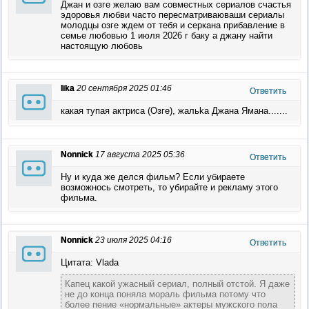
Джан и озге желаю вам совместных сериалов счастья
эдоровья любви часто пересматриваюваши сериалы
молодцы озге ждем от тебя и серкана прибавление в
семье любовью 1 июля 2026 г баку а джану найти
настоящую любовь
lika
20 сентября 2025 01:46
Ответить
какая тупая актриса (Oзге), жальka Джана Ямана.......
Nonnick
17 августа 2025 05:36
Ответить
Ну и куда же делся фильм? Если убираете
возможнось смотреть, то убирайте и рекламу этого
фильма.
Nonnick
23 июля 2025 04:16
Ответить
Цитата: Vlada
Капец какой ужасный сериал, полный отстой. Я даже
не до конца поняла мораль фильма потому что
более пение «нормальные» актеры мужского пола