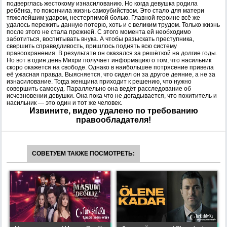
подверглась жестокому изнасилованию. Но когда девушка родила
ребёнка, то покончила жизнь самоубийством. Это стало для матери
тяжелейшим ударом, нестерпимой болью. Главной героине всё же
удалось пережить данную потерю, хоть и с великим трудом. Только жизнь
после этого не стала прежней. С этого момента ей необходимо
заботиться, воспитывать внука. А чтобы разыскать преступника,
свершить справедливость, пришлось поднять всю систему
правоохранения. В результате он оказался за решёткой на долгие годы.
Но вот в один день Михри получает информацию о том, что насильник
скоро окажется на свободе. Однако в наибольшее потрясение привела
её ужасная правда. Выясняется, что сидел он за другое деяние, а не за
изнасилование. Тогда женщина приходит к решению, что нужно
совершить самосуд. Параллельно она ведёт расследование об
исчезновении девушки. Она пока что не догадывается, что похититель и
насильник — это один и тот же человек.
Извините, видео удалено по требованию
правообладателя!
СОВЕТУЕМ ТАКЖЕ ПОСМОТРЕТЬ: