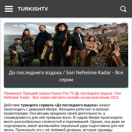
TURKISHTV
До последнего вздоха / Son Nefesime Kadar - Все
серии
Премьера! Турецкий сериал Канал Fox TV До последнего вздоха / Son
Nefesime Kadar - Все серии смотреть онлайн на русском языке 2022.
Действия
турецкого сериала «До последнего вздоха»
начнут
происходить с девушкой Михри. Женщина работает в органах
правопорядка. Она весьма преданна своей деятельности, а
справедливость для неё превыше всего. В судьбе Михри происходило
много разнообразных сложностей и переживаний. Однако, она даже не
подозревала, какой чрезвычайно серьёзный удар подготовила для неё
жизнь. Произошло это с её любимой дочерью, которая однажды