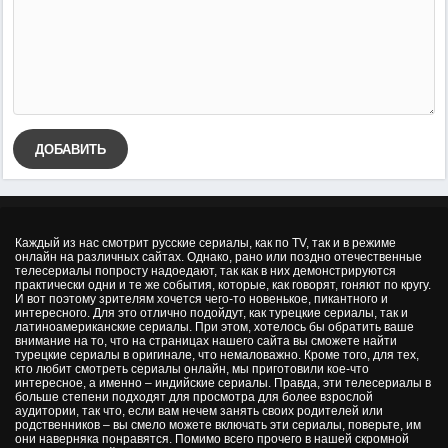
ДОБАВИТЬ
Каждый из нас смотрит русские сериалы, как по TV, так и в режиме
онлайн на различных сайтах. Однако, рано или поздно отечественные
телесериалы попросту надоедают, так как в них демонстрируются
практически одни и те же события, которые, как говорят, гоняют по кругу.
И вот поэтому зрителям хочется чего-то новенькое, пикантного и
интересного. Для это отлично подойдут, как турецкие сериалы, так и
латиноамериканские сериалы. При этом, хотелось бы обратить ваше
внимание на то, что на страницах нашего сайта вы сможете найти
турецкие сериалы в оригинале, что немаловажно. Кроме того, для тех,
кто любит смотреть сериалы онлайн, мы приготовили кое-что
интересное, а именно – индийские сериалы. Правда, эти телесериалы в
больше степени подходят для просмотра для более взрослой
аудитории, так что, если вам нечем занять своих родителей или
родственников – вы смело можете включать эти сериалы, поверьте, им
они наверняка понравятся. Помимо всего прочего в нашей скромной