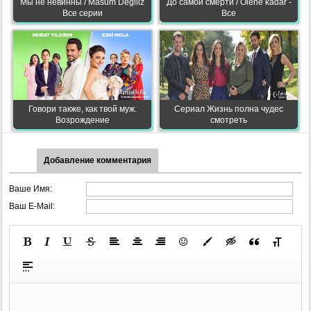
Мы не невинны / Masum Degiliz
До самой смерти / Olene kadar -
Все серии
Все
Говори также, как твой муж.
Сериал Жизнь полна чудес
Возрождение
смотреть
Добавление комментария
Ваше Имя:
Ваш E-Mail: