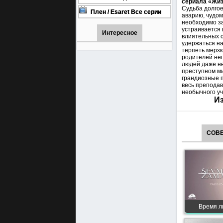
сериала «Жиз
онлайн бесплатно
1001 (Турецкий сериал Все
Судьба долгое
серии) 1-90 серия
Плен / Esaret Все серии
аварию, чудом
турецкий сериал смотреть
необходимо за
онлайн на русском языке
устраивается 
Интересное
влиятельных с
удержаться н
терпеть мерзк
родителей не
людей даже не
преступном ми
грандиозные п
весь преподав
необычного у
Из
СОВЕ
Время л