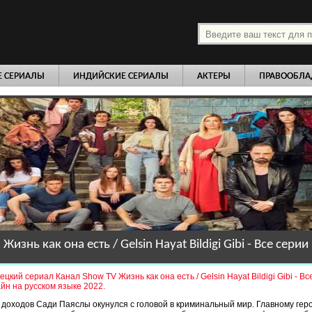
платно
Е СЕРИАЛЫ
ИНДИЙСКИЕ СЕРИАЛЫ
АКТЕРЫ
ПРАВООБЛА
Жизнь как она есть / Gelsin Hayat Bildigi Gibi - Все серии
цкий сериал Канал Show TV Жизнь как она есть / Gelsin Hayat Bildigi Gibi - Вс
йн на русском языке 2022.
доходов Сади Паяслы окунулся с головой в криминальный мир. Главному ге