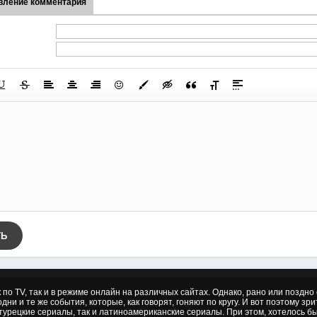
вление комментария
ТЬ
к по TV, так и в режиме онлайн на различных сайтах. Однако, рано или позд
дни и те же события, которые, как говорят, гоняют по кругу. И вот поэтому зр
 турецкие сериалы, так и латиноамериканские сериалы. При этом, хотелось б