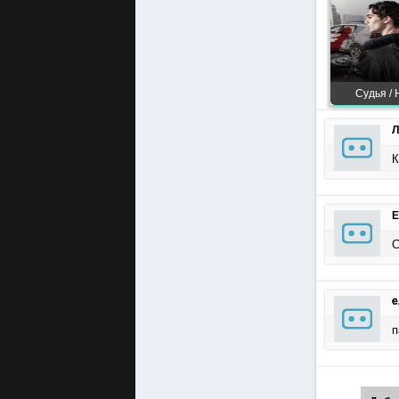
Судья /
Л
К
Е
С
е
п