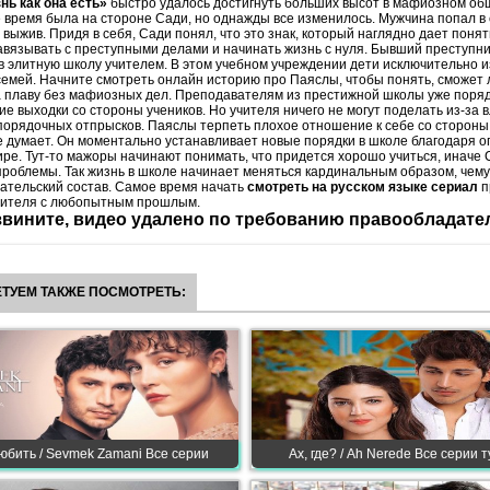
нь как она есть»
быстро удалось достигнуть больших высот в мафиозном об
 время была на стороне Сади, но однажды все изменилось. Мужчина попал в
 выжив. Придя в себя, Сади понял, что это знак, который наглядно дает понят
вязывать с преступными делами и начинать жизнь с нуля. Бывший преступни
в элитную школу учителем. В этом учебном учреждении дети исключительно и
емей. Начните смотреть онлайн историю про Паяслы, чтобы понять, сможет 
а плаву без мафиозных дел. Преподавателям из престижной школы уже поря
ие выходки со стороны учеников. Но учителя ничего не могут поделать из-за 
порядочных отпрысков. Паяслы терпеть плохое отношение к себе со сторон
 думает. Он моментально устанавливает новые порядки в школе благодаря о
ре. Тут-то мажоры начинают понимать, что придется хорошо учиться, иначе 
роблемы. Так жизнь в школе начинает меняться кардинальным образом, чему
ательский состав. Самое время начать
смотреть на русском языке сериал
п
чителя с любопытным прошлым.
вините, видео удалено по требованию правообладате
ТУЕМ ТАКЖЕ ПОСМОТРЕТЬ:
юбить / Sevmek Zamani Все серии
Ах, где? / Ah Nerede Все серии 