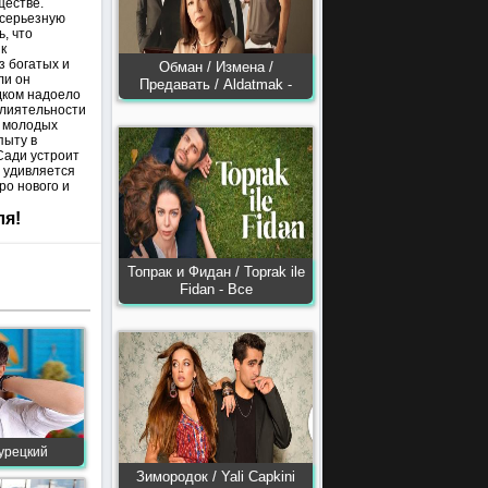
ществе.
 серьезную
ь, что
к
з богатых и
Обман / Измена /
ли он
Предавать / Aldatmak -
дком надоело
влиятельности
ы молодых
пыту в
Сади устроит
 удивляется
ро нового и
ля!
Топрак и Фидан / Toprak ile
Fidan - Все
турецкий
Зимородок / Yali Capkini