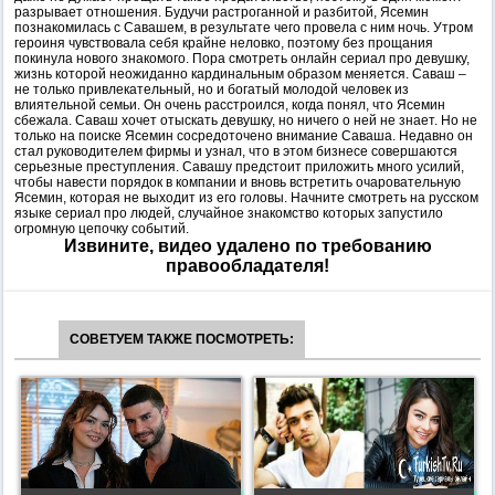
разрывает отношения. Будучи растроганной и разбитой, Ясемин
познакомилась с Савашем, в результате чего провела с ним ночь. Утром
героиня чувствовала себя крайне неловко, поэтому без прощания
покинула нового знакомого. Пора смотреть онлайн сериал про девушку,
жизнь которой неожиданно кардинальным образом меняется. Саваш –
не только привлекательный, но и богатый молодой человек из
влиятельной семьи. Он очень расстроился, когда понял, что Ясемин
сбежала. Саваш хочет отыскать девушку, но ничего о ней не знает. Но не
только на поиске Ясемин сосредоточено внимание Саваша. Недавно он
стал руководителем фирмы и узнал, что в этом бизнесе совершаются
серьезные преступления. Савашу предстоит приложить много усилий,
чтобы навести порядок в компании и вновь встретить очаровательную
Ясемин, которая не выходит из его головы. Начните смотреть на русском
языке сериал про людей, случайное знакомство которых запустило
огромную цепочку событий.
Извините, видео удалено по требованию
правообладателя!
СОВЕТУЕМ ТАКЖЕ ПОСМОТРЕТЬ: