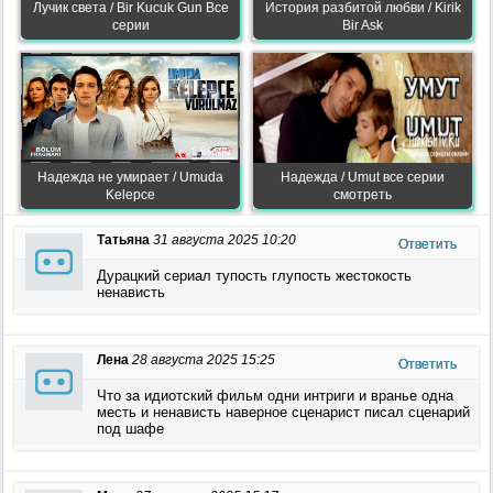
Лучик света / Bir Kucuk Gun Все
История разбитой любви / Kirik
серии
Bir Ask
Надежда не умирает / Umuda
Надежда / Umut все серии
Kelepce
смотреть
Татьяна
31 августа 2025 10:20
Ответить
Дурацкий сериал тупость глупость жестокость
ненависть
Лена
28 августа 2025 15:25
Ответить
Что за идиотский фильм одни интриги и вранье одна
месть и ненависть наверное сценарист писал сценарий
под шафе