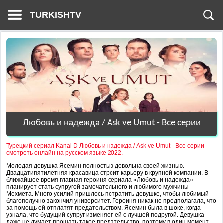
TURKISHTV
Любовь и надежда / Ask ve Umut - Все серии
Турецкий сериал Kanal D Любовь и надежда / Ask ve Umut - Все серии
смотреть онлайн на русском языке 2022.
Молодая девушка Ясемин полностью довольна своей жизнью.
Двадцатипятилетняя красавица строит карьеру в крупной компании. В
ближайшее время главная героиня сериала «Любовь и надежда»
планирует стать супругой замечательного и любимого мужчины
Мехмета. Много усилий пришлось потратить девушке, чтобы любимый
благополучно закончил университет. Героиня никак не предполагала, что
за помощь ей отплатят предательством. Ясемин была в шоке, когда
узнала, что будущий супруг изменяет ей с лучшей подругой. Девушка
даже не думает прощать такое предательство, поэтому в один момент