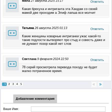
Мила
27 августа 2025 15:17
Ответить
Какая брехуха и интриганта эта Хандам со своей
мамой две проходим а Элиф лапша все молчит
Татьяна
26 августа 2025 01:13
Ответить
Какие женщины коварные интриганки ужас какой-то
такие подлости вытворяют про стыд и совесть даже и
не думают позор какой нет слов
Светлана
9 февраля 2024 22:50
Ответить
78 серий просмотрела перевода походу не будет
жалко потраченное время.
1
2
3
4
5
Добавление комментария
Ваше Имя: