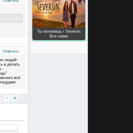
Ответить
Ты полюбишь / Seversin
Все серии
Ответить
ых людей:
ь и делать
 -
вцы"
овского всё
олудурки.