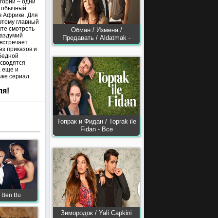
гории – одни
й обычный
в Африке. Для
этому главный
ите смотреть
Обман / Измена /
раздумий
Предавать / Aldatmak -
 встречает
ез приказов и
 бедной
 сводятся
а еще и
ыке сериал
ля!
Топрак и Фидан / Toprak ile
Fidan - Все
/ Ben Bu
Зимородок / Yali Capkini