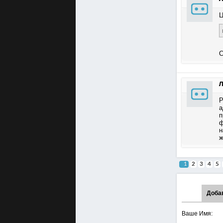
Ц
С
Л
Р
а
п
ф
н
ж
1
2
3
4
5
Доба
Ваше Имя: