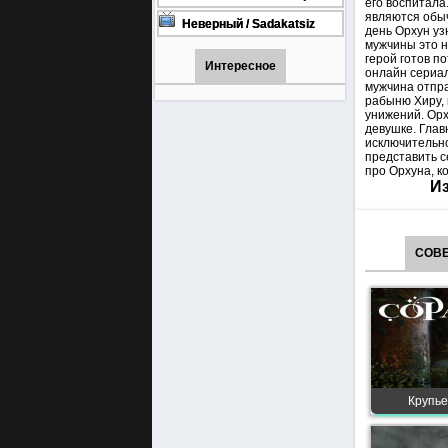
его воспитала
турецкий сериал смотреть
являются обыч
онлайн на русском языке
Неверный / Sadakatsiz
день Орхун уз
Все серии турецкий сериал
мужчины это н
смотреть онлайн на
герой готов п
русском языке
Интересное
онлайн сериал
мужчина отпра
рабыню Хиру, 
унижений. Орх
девушке. Глав
исключительно
представить с
про Орхуна, к
Из
СОВЕ
Крупье