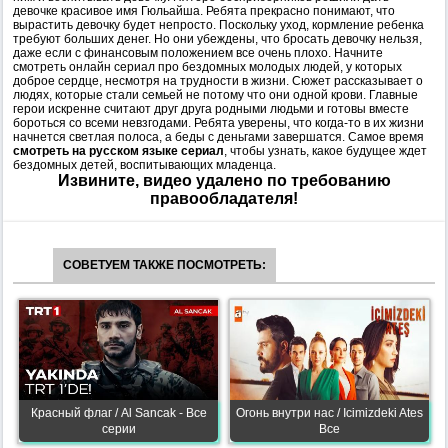
девочке красивое имя Гюльайша. Ребята прекрасно понимают, что
вырастить девочку будет непросто. Поскольку уход, кормление ребенка
требуют больших денег. Но они убеждены, что бросать девочку нельзя,
даже если с финансовым положением все очень плохо. Начните
смотреть онлайн сериал про бездомных молодых людей, у которых
доброе сердце, несмотря на трудности в жизни. Сюжет рассказывает о
людях, которые стали семьей не потому что они одной крови. Главные
герои искренне считают друг друга родными людьми и готовы вместе
бороться со всеми невзгодами. Ребята уверены, что когда-то в их жизни
начнется светлая полоса, а беды с деньгами завершатся. Самое время
смотреть на русском языке сериал
, чтобы узнать, какое будущее ждет
бездомных детей, воспитывающих младенца.
Извините, видео удалено по требованию
правообладателя!
СОВЕТУЕМ ТАКЖЕ ПОСМОТРЕТЬ:
Красный флаг / Al Sancak - Все
Огонь внутри нас / Icimizdeki Ates
серии
Все