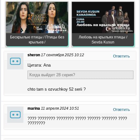
Бескрылые птицы / Птицы без
Любовь на крыльях птицы /
крыльев /
Sevda Kusun
sheron
17 сентября 2025 10:12
Ответить
Цитата: Ana
Когда выйдет 28 серия?
chto tam s ozvuchkoy 52 serii ?
marina
11 апреля 2024 10:51
Ответить
???? ???????? ???????? ????? ?????? ??????? ????
????????