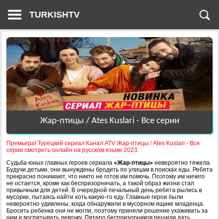
TURKISHTV
Жар-птицы / Ates Kuslari - Все серии
Премьера! Турецкий сериал Канал ATV Жар-птицы / Ates Kuslari - Все
серии смотреть онлайн на русском языке 2023.
Судьба юных главных героев сериала
«Жар-птицы»
невероятно тяжела.
Будучи детьми, они вынуждены бродить по улицам в поисках еды. Ребята
прекрасно понимают, что никто не готов им помочь. Поэтому им ничего
не остается, кроме как беспризорничать, а такой образ жизни стал
привычным для детей. В очередной печальный день ребята рылись в
мусорке, пытаясь найти хоть какую-то еду. Главные герои были
невероятно удивлены, когда обнаружили в мусорном ящике младенца.
Бросить ребенка они не могли, поэтому приняли решение ухаживать за
ним и воспитывать девочку. Пятеро беспризорников решили дать