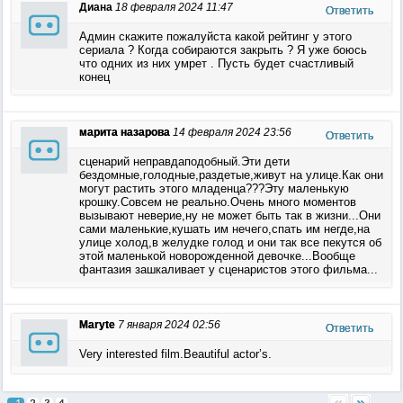
Диана
18 февраля 2024 11:47
Ответить
Админ скажите пожалуйста какой рейтинг у этого
сериала ? Когда собираются закрыть ? Я уже боюсь
что одних из них умрет . Пусть будет счастливый
конец
марита назарова
14 февраля 2024 23:56
Ответить
сценарий неправдаподобный.Эти дети
бездомные,голодные,раздетые,живут на улице.Как они
могут растить этого младенца???Эту маленькую
крошку.Совсем не реально.Очень много моментов
вызывают неверие,ну не может быть так в жизни...Они
сами маленькие,кушать им нечего,спать им негде,на
улице холод,в желудке голод и они так все пекутся об
этой маленькой новорожденной девочке...Вообще
фантазия зашкаливает у сценаристов этого фильма...
Maryte
7 января 2024 02:56
Ответить
Very interested film.Beautiful actor’s.