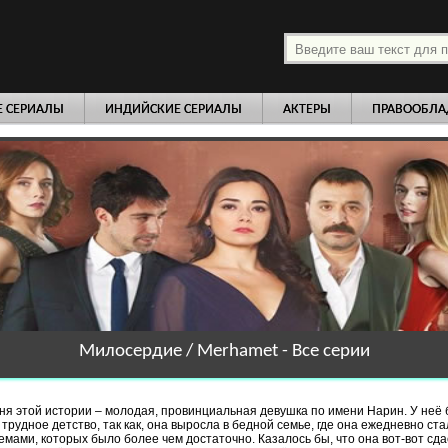
платно
Е СЕРИАЛЫ
ИНДИЙСКИЕ СЕРИАЛЫ
АКТЕРЫ
ПРАВООБЛА
Милосердие / Merhamet - Все серии
ня этой истории – молодая, провинциальная девушка по имени Нарин. У неё
 трудное детство, так как, она выросла в бедной семье, где она ежедневно ста
мами, которых было более чем достаточно. Казалось бы, что она вот-вот сдас