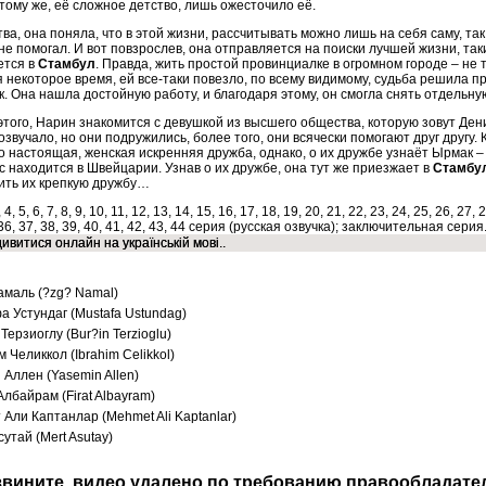
к тому же, её сложное детство, лишь ожесточило её.
ва, она поняла, что в этой жизни, рассчитывать можно лишь на себя саму, так 
 не помогал. И вот повзрослев, она отправляется на поиски лучшей жизни, та
ется в
Стамбул
. Правда, жить простой провинциалке в огромном городе – не та
я некоторое время, ей все-таки повезло, по всему видимому, судьба решила 
. Она нашла достойную работу, и благодаря этому, он смогла снять отдельную
этого, Нарин знакомится с девушкой из высшего общества, которую зовут Дени
звучало, но они подружились, более того, они всячески помогают друг другу. 
о настоящая, женская искренняя дружба, однако, о их дружбе узнаёт Ырмак –
с находится в Швейцарии. Узнав о их дружбе, она тут же приезжает в
Стамбу
ить их крепкую дружбу…
, 4, 5, 6, 7, 8, 9, 10, 11, 12, 13, 14, 15, 16, 17, 18, 19, 20, 21, 22, 23, 24, 25, 26, 27, 
 36, 37, 38, 39, 40, 41, 42, 43, 44 серия (русская озвучка); заключительная серия
ивитися онлайн на українській мові..
амаль (?zg? Namal)
 Устундаг (Mustafa Ustundag)
Терзиоглу (Bur?in Terzioglu)
 Челиккол (Ibrahim Celikkol)
Аллен (Yasemin Allen)
лбайрам (Firat Albayram)
Али Каптанлар (Mehmet Ali Kaptanlar)
утай (Mert Asutay)
вините, видео удалено по требованию правообладате