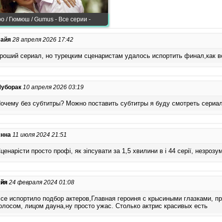
о / Гюмюш / Gumus - Все серии -
айя
28 апреля 2026 17:42
роший сериал, но турецким сценаристам удалось испортить финал,как в
уборак
10 апреля 2026 03:19
очему без субтитры? Можно поставить субтитры я буду смотреть сериа
нна
11 июля 2024 21:51
ценарісти просто профі, як зіпсувати за 1,5 хвилини в і 44 серії, незрозу
йя
24 февраля 2024 01:08
се испортило подбор актеров,Главная героиня с крысиными глазками, п
олосом, лицом дауна,ну просто ужас. Столько актрис красивых есть