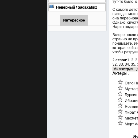
тут-то было, 
турецкий сериал смотреть
онлайн на русском языке
Неверный / Sadakatsiz
С самого детст
Все серии турецкий сериал
никогда никто
смотреть онлайн на
она перебира
русском языке
Интересное
Однако, спуст
Нарин подарок
Вскоре после 
странно не про
понимаете, эт
которая сейча
чтобы разруш
2 сезон:
1, 2, 3
32, 33, 34, 35,
Милосердя - д
Актеры:
Озгю Н
Мустафа
Бурсин 
Ибрагим
Ясемин 
Фират А
Мехмет 
Мерт Ас
Из