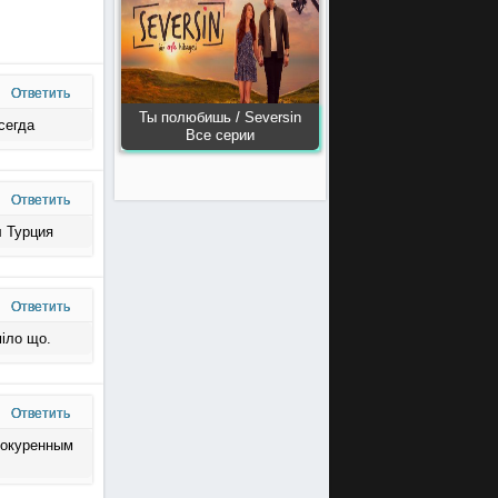
Ответить
Ты полюбишь / Seversin
сегда
Все серии
Ответить
л Турция
Ответить
міло що.
Ответить
рокуренным