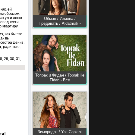
как, ей
ким образом,
к уж и легко.
Обман / Измена /
преподнести
Предавать / Aldatmak -
 квартиру.
з, как бы это
Как вы
 сестра Дениз,
л
, ради того,
28, 29, 30, 31,
.
Топрак и Фидан / Toprak ile
Fidan - Все
Зимородок / Yali Capkini
ля!