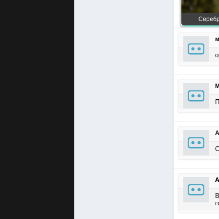
Серебр
м
о
М
П
А
С
А
В
г