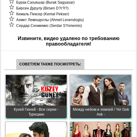
Бурак Сагьяшар (Burak Sagyasar)
Бирсен Дурулу (Birsen D?r?l?)
Кемаль Пексер (Kemal Pekser)
Ахмет Левендоглы (Ahmet Levendoglu)
Сердар Сенмемис (Serdar S?nmemis)
Извините, видео удалено по требованию
правообладателя!
СОВЕТУЕМ ТАКЖЕ ПОСМОТРЕТЬ:
Кузей Гюней - Все серии -
Между небом и землей / Yer Gok
Турецкие
Ask -