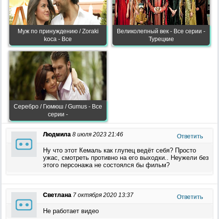
Муж по принуждению / Zoraki
Великолепный век - Все серии -
koca - Все
Турецкие
Серебро / Гюмюш / Gumus - Все
серии -
Людмила
8 июля 2023 21:46
Ответить
Ну что этот Кемаль как глупец ведёт себя? Просто
ужас, смотреть противно на его выходки.. Неужели без
этого персонажа не состоялся бы фильм?
Светлана
7 октября 2020 13:37
Ответить
Не работает видео