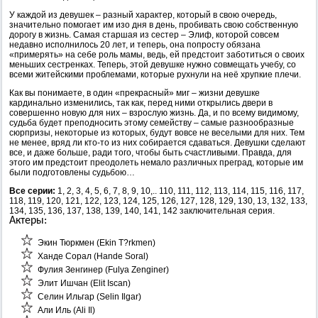
У каждой из девушек – разный характер, который в свою очередь,
значительно помогает им изо дня в день, пробивать свою собственную
дорогу в жизнь. Самая старшая из сестер – Элиф, которой совсем
недавно исполнилось 20 лет, и теперь, она попросту обязана
«примерять» на себе роль мамы, ведь, ей предстоит заботиться о своих
меньших сестренках. Теперь, этой девушке нужно совмещать учебу, со
всеми житейскими проблемами, которые рухнули на неё хрупкие плечи.
Как вы понимаете, в один «прекрасный» миг – жизни девушке
кардинально изменились, так как, перед ними открылись двери в
совершенно новую для них – взрослую жизнь. Да, и по всему видимому,
судьба будет преподносить этому семейству – самые разнообразные
сюрпризы, некоторые из которых, будут вовсе не веселыми для них. Тем
не менее, вряд ли кто-то из них собирается сдаваться. Девушки сделают
все, и даже больше, ради того, чтобы быть счастливыми. Правда, для
этого им предстоит преодолеть немало различных преград, которые им
были подготовлены судьбою…
Все серии:
1, 2, 3, 4, 5, 6, 7, 8, 9, 10,.. 110, 111, 112, 113, 114, 115, 116, 117,
118, 119, 120, 121, 122, 123, 124, 125, 126, 127, 128, 129, 130, 13, 132, 133,
134, 135, 136, 137, 138, 139, 140, 141, 142 заключительная серия.
Актеры:
Экин Тюркмен (Ekin T?rkmen)
Ханде Сорал (Hande Soral)
Фулия Зенгинер (Fulya Zenginer)
Элит Ишчан (Elit Iscan)
Селин Ильгар (Selin Ilgar)
Али Иль (Ali Il)