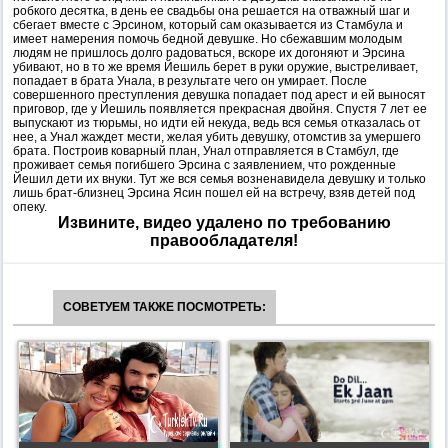
робкого десятка, в день ее свадьбы она решается на отважный шаг и
сбегает вместе с Эрсином, который сам оказывается из Стамбула и
имеет намерения помочь бедной девушке. Но сбежавшим молодым
людям не пришлось долго радоваться, вскоре их догоняют и Эрсина
убивают, но в то же время Йешиль берет в руки оружие, выстреливает,
попадает в брата Унала, в результате чего он умирает. После
совершенного преступления девушка попадает под арест и ей выносят
приговор, где у Йешиль появляется прекрасная двойня. Спустя 7 лет ее
выпускают из тюрьмы, но идти ей некуда, ведь вся семья отказалась от
нее, а Унал жаждет мести, желая убить девушку, отомстив за умершего
брата. Построив коварный план, Унал отправляется в Стамбул, где
проживает семья погибшего Эрсина с заявлением, что рожденные
Йешил дети их внуки. Тут же вся семья возненавидела девушку и только
лишь брат-близнец Эрсина Ясин пошел ей на встречу, взяв детей под
опеку.
Извините, видео удалено по требованию
правообладателя!
СОВЕТУЕМ ТАКЖЕ ПОСМОТРЕТЬ: