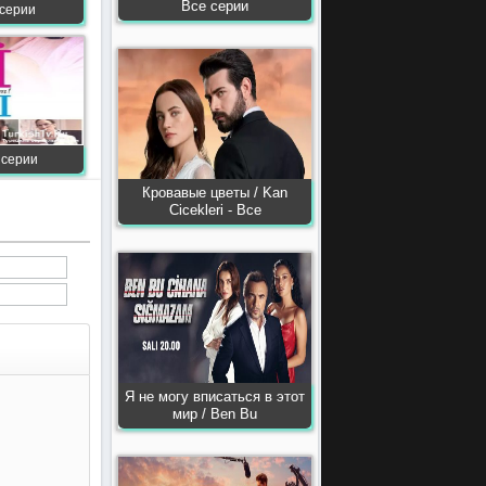
Все серии
 серии
е серии
Кровавые цветы / Kan
Сiсekleri - Все
Я не могу вписаться в этот
мир / Ben Bu