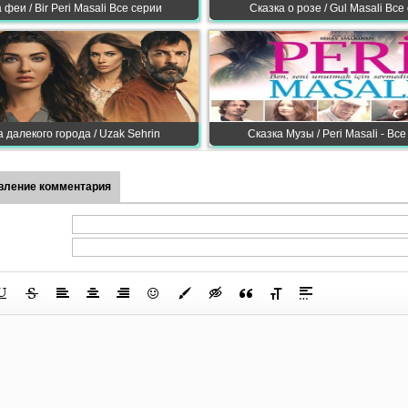
 феи / Bir Peri Masali Все серии
Сказка о розе / Gul Masali Все
а далекого города / Uzak Sehrin
Сказка Музы / Peri Masali - Вс
вление комментария