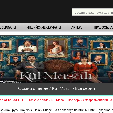
платно
Е СЕРИАЛЫ
ИНДИЙСКИЕ СЕРИАЛЫ
АКТЕРЫ
ПРАВООБЛА
Сказка о пепле / Kul Masali - Все серии
ал от Канал TRT 1 Сказка о пепле / Kul Masali - Все серии смотреть онлайн на
койной, рутинной жизнью обыкновенная повариха по имени Озге. Наверное, 