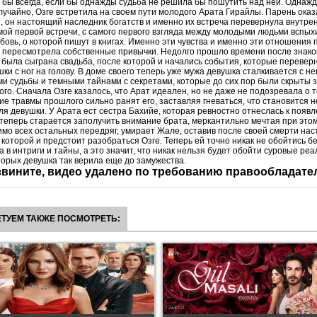
бы всегда, если бы однажды судьба не решила бы пошутить над ней. Однажд
учайно, Озге встретила на своем пути молодого Арата Гирайлы. Парень оказ
, он настоящий наследник богатств и именно их встреча перевернула внутре
мой первой встречи, с самого первого взгляда между молодыми людьми вспыхи
овь, о которой пишут в книгах. Именно эти чувства и именно эти отношения 
е пересмотрела собственные привычки. Недолго прошло времени после знако
е была сыграна свадьба, после которой и начались события, которые перевер
ки с ног на голову. В доме своего теперь уже мужа девушка сталкивается с 
и судьбы и темными тайнами с секретами, которые до сих пор были скрыты 
го. Сначала Озге казалось, что Арат идеален, но не даже не подозревала о т
ие травмы прошлого сильно ранят его, заставляя гневаться, что становится
я девушки. У Арата ест сестра Бахийе, которая ревностно отнеслась к появл
теперь старается заполучить внимание брата, меркантильно мечтая при этом
мо всех остальных передряг, умирает Жале, оставив после своей смерти на
с которой и предстоит разобраться Озге. Теперь ей точно никак не обойтись б
 в интриги и тайны, а это значит, что никак нельзя будет обойти суровые реа
торых девушка так верила еще до замужества.
вините, видео удалено по требованию правообладате
ТУЕМ ТАКЖЕ ПОСМОТРЕТЬ: