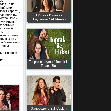
ы,
ался не из
нний мир
вает страсть,
повлияли на
Обман / Измена /
мства Озге и
Предавать / Aldatmak -
нули жизнь
неведомыми
за темной
ом, что
 невыносимым
ению Озге и
 о богатстве и
стоящую
ез
лии жизни, в
ля!
Топрак и Фидан / Toprak ile
Fidan - Все
Зимородок / Yali Capkini