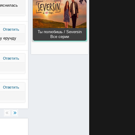
ыяснилась
Ответить
Ты полюбишь / Seversin
Все серии
ту ерунду
Ответить
Ответить