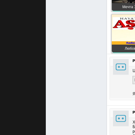
Мечта 
Любов
P
Ц
Я
P
Х
Б
р