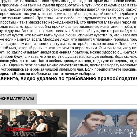
трудности. В главных ролях здесь молодые люди, которые имеют свои психо
 проблемы они так и не сумели проработать на пути, что с каждым разом ста
ым. Каждый герой знает, что отношения в любви даются не так просто, как хо
 герои желают получить этот положительный опыт, который способен добавить
ожительных эмоций. При этом никто особо не задумывается о том, что что пу
 простым и таит множество неожиданностей. Кто является главными героями 
дая пара, которая способна пройти разные жизненные испытания, чтобы, в 
уг с другом. Все это позволяет начать собственный путь, где как раз найдетс
ветлых чувств. Что может быть лучше любви, сильных чувств? То, что невозмо
же если найдутся враги. Молодые люди, что являются главными героями, пр
ь по ступеням жизни, проживая ту жизнь, которой раньше не знали. Теперь и
вый мир, который раньше казался чем-то нереальным. Они считали, что у них
дет. Но, как показывает иногда жизненная практика, можно здорово ошибаться
а герои будут считать, что не могут ощущать настоящую любовь. Ведь сколько
ловно убегало от них. Часто любовь приходить тогда, когда уже не ждешь, но, 
ить. Оценить этот сериал можно самостоятельно, посмотрев сразу нескольк
 устроившись вечером за чашкой любимого чая. Если предпочитаете красивы
ериал «Вспомни любовь»
станет отличным выбором.
вините, видео удалено по требованию правообладате
ОЖИЕ МАТЕРИАЛЫ