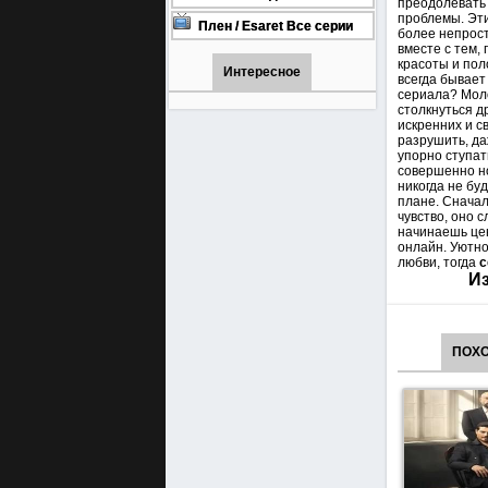
преодолевать 
онлайн бесплатно
1001 (Турецкий сериал Все
проблемы. Эти
серии) 1-90 серия
Плен / Esaret Все серии
более непрост
турецкий сериал смотреть
вместе с тем,
онлайн на русском языке
красоты и пол
Интересное
всегда бывает
сериала? Моло
столкнуться др
искренних и с
разрушить, да
упорно ступат
совершенно но
никогда не бу
плане. Сначал
чувство, оно с
начинаешь цен
онлайн. Уютно
любви, тогда
с
Из
ПОХ