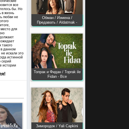
логические
новится все
телось бы. Но
 в жизнь
ть любви не
Обман / Измена /
этого
Предавать / Aldatmak -
итоге,
я место для
жно
одолжают
х ожидает
 такого
 в данном
 не искали это
когда истинной
о серий
е истории
Топрак и Фидан / Toprak ile
ля!
Fidan - Все
Зимородок / Yali Capkini