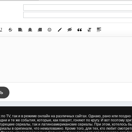
ТЬ
к по TV, так и в режиме онлайн на различных сайтах. Однако, рано или позд
дни и те же события, которые, как говорят, гоняют по кругу. И вот поэтому зр
 турецкие сериалы, так и латиноамериканские сериалы. При этом, хотелось б
риалы в оригинале, что немаловажно. Кроме того, для тех, кто любит смотре