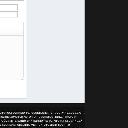
но отечественные телесериалы попросту надоедают,
ителям хочется чего-то новенькое, пикантного и
ы обратить ваше внимание на то, что на страницах
ть сериалы онлайн, мы приготовили кое-что