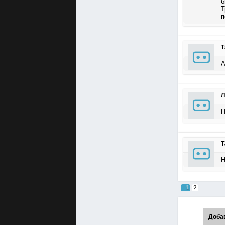
б
Т
п
Т
А
П
Т
Н
1
2
Доба