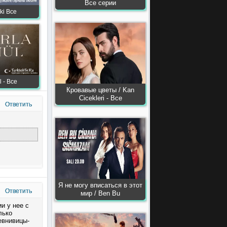
Все серии
ki Все
 - Все
Кровавые цветы / Kan
Сiсekleri - Все
Ответить
Я не могу вписаться в этот
Ответить
мир / Ben Bu
и у нее с
лько
евнивицы-