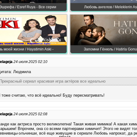
Эшрефа / Esref Ruya - Все серии
Любовь ангелов / Meleklerin As
ь моей жизни / Hayatimin Aski -
Запомни Гёнюль / Hatirla Gonul
elageja
24 июля 2025 02:10
итата: Людмила
Прекрасный сериал красивая игра актёров все идеально
 тоже считаю, что всё идеально! Буду пересматривать!
elageja
24 июля 2025 02:08
анде как актриса просто великолепна! Такая живая мимика! А какая хими
арышем! Впрочем, она со всеми партнерами химичит! Этого не видят то
евнивицы-эльчинши, всё еще живущие в сериале Любовь напрокат, да р