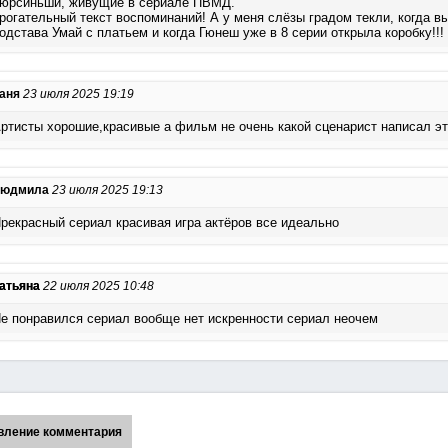
юрсиньши, живущие в сериале ПВМД.
рогательный текст воспоминаний! А у меня слёзы градом текли, когда в
одстава Умай с платьем и когда Гюнеш уже в 8 серии открыла коробку!!!
аня
23 июля 2025 19:19
ртисты хорошие,красивые а фильм не очень какой сценарист написал э
Людмила
23 июля 2025 19:13
рекрасный сериал красивая игра актёров все идеально
атьяна
22 июля 2025 10:48
е понравился сериал вообще нет искренности сериал неочем
вление комментария