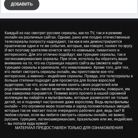
ДОБАВИТЬ
Каждый из нас смотрит русские сериалы, как по TV, так и в режиме
онлайн на различных сайтах. Однако, рано или поздно отечественные
телесериалы попросту надоедают, так как в них демонстрируются
практически одни и те же события, которые, как говорят, гоняют по кругу.
И вот поэтому зрителям хочется чего-то новенькое, пикантного и
интересного. Для это отлично подойдут, как турецкие сериалы, так и
латиноамериканские сериалы. При этом, хотелось бы обратить ваше
внимание на то, что на страницах нашего сайта вы сможете найти
турецкие сериалы в оригинале, что немаловажно. Кроме того, для тех,
кто любит смотреть сериалы онлайн, мы приготовили кое-что
интересное, а именно – индийские сериалы. Правда, эти телесериалы в
больше степени подходят для просмотра для более взрослой
аудитории, так что, если вам нечем занять своих родителей или
родственников – вы смело можете включать эти сериалы, поверьте, им
они наверняка понравятся. Помимо всего прочего в нашей скромной
коллекции вы найдёте и мультфильмы, которые развеселят не только
детей, но и поднимут настроение даже взрослому. Ведь мультфильмы
онлайн – это огромное море позитива и заряд положительных эмоций,
которых так не хватает после очередного рабочего дня, ведь так? В
любом случае, если вы любите смотреть сериалы онлайн, не важно,
русские, турецкие, латиноамериканские, бразильские или же, индийские
– вы попали куда нужно!
МАТЕРИАЛ ПРЕДОСТАВЛЕН ТОЛЬКО ДЛЯ ОЗНАКОМЛЕНИЯ