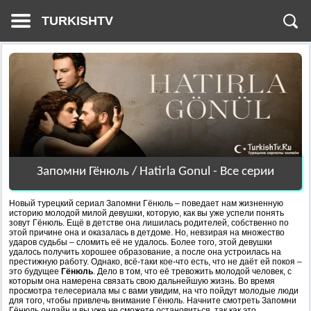
TURKISHTV
Запомни Гёнюль / Hatirla Gonul - Все серии
Новый турецкий сериал Запомни Гёнюль – поведает нам жизненную
историю молодой милой девушки, которую, как вы уже успели понять
зовут Гёнюль. Ещё в детстве она лишилась родителей, собственно по
этой причине она и оказалась в детдоме. Но, невзирая на множество
ударов судьбы – сломить её не удалось. Более того, этой девушки
удалось получить хорошее образование, а после она устроилась на
престижную работу. Однако, всё-таки кое-что есть, что не даёт ей покоя –
это будущее
Гёнюль
. Дело в том, что её тревожить молодой человек, с
которым она намерена связать свою дальнейшую жизнь. Во время
просмотра телесериала мы с вами увидим, на что пойдут молодые люди
для того, чтобы привлечь внимание Гёнюль. Начните смотреть Запомни
Гёнюль онлайн и вы уже не сможете остановиться, так как это