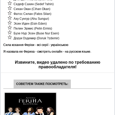
Седеф Сахин (Sedef ?ahin)
Сихан Окан (Cihan Okan)
Фатос Силан (Fatos Silan)
Аху Сунгур (Ahu Sungur)
Эсин Иден (Esin Eden)
Пелин Эрмис (Pelin Ermis)
Бузе Нур Эсен (Buse Nur Esen)
Дорук Оздемир (Doruk ?zdemir)
Сила кохання Феріхи - всі серії - українською
Я назвала ее Фериха - смотреть онлайн - на русском языке.
Извините, видео удалено по требованию
правообладателя!
СОВЕТУЕМ ТАКЖЕ ПОСМОТРЕТЬ: