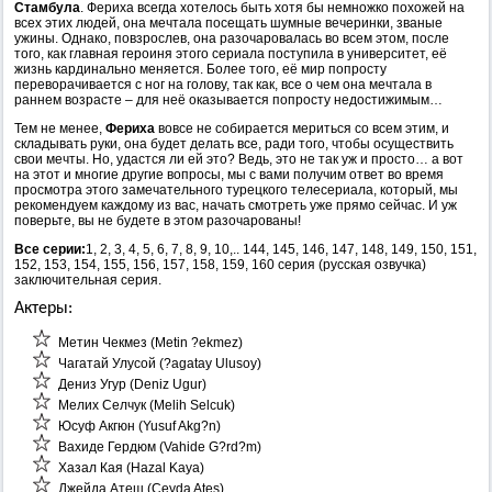
Стамбула
. Фериха всегда хотелось быть хотя бы немножко похожей на
всех этих людей, она мечтала посещать шумные вечеринки, званые
ужины. Однако, повзрослев, она разочаровалась во всем этом, после
того, как главная героиня этого сериала поступила в университет, её
жизнь кардинально меняется. Более того, её мир попросту
переворачивается с ног на голову, так как, все о чем она мечтала в
раннем возрасте – для неё оказывается попросту недостижимым…
Тем не менее,
Фериха
вовсе не собирается мериться со всем этим, и
складывать руки, она будет делать все, ради того, чтобы осуществить
свои мечты. Но, удастся ли ей это? Ведь, это не так уж и просто… а вот
на этот и многие другие вопросы, мы с вами получим ответ во время
просмотра этого замечательного турецкого телесериала, который, мы
рекомендуем каждому из вас, начать смотреть уже прямо сейчас. И уж
поверьте, вы не будете в этом разочарованы!
Все серии:
1, 2, 3, 4, 5, 6, 7, 8, 9, 10,.. 144, 145, 146, 147, 148, 149, 150, 151,
152, 153, 154, 155, 156, 157, 158, 159, 160 серия (русская озвучка)
заключительная серия.
Актеры:
Метин Чекмез (Metin ?ekmez)
Чагатай Улусой (?agatay Ulusoy)
Дениз Угур (Deniz Ugur)
Мелих Селчук (Melih Selcuk)
Юсуф Акгюн (Yusuf Akg?n)
Вахиде Гердюм (Vahide G?rd?m)
Хазал Кая (Hazal Kaya)
Джейда Атеш (Ceyda Ates)