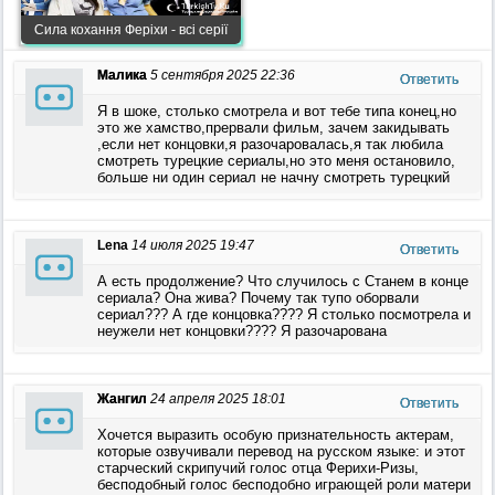
Сила кохання Феріхи - всі серії
Малика
5 сентября 2025 22:36
Ответить
Я в шоке, столько смотрела и вот тебе типа конец,но
это же хамство,прервали фильм, зачем закидывать
,если нет концовки,я разочаровалась,я так любила
смотреть турецкие сериалы,но это меня остановило,
больше ни один сериал не начну смотреть турецкий
Lena
14 июля 2025 19:47
Ответить
А есть продолжение? Что случилось с Станем в конце
сериала? Она жива? Почему так тупо оборвали
сериал??? А где концовка???? Я столько посмотрела и
неужели нет концовки???? Я разочарована
Жангил
24 апреля 2025 18:01
Ответить
Хочется выразить особую признательность актерам,
которые озвучивали перевод на русском языке: и этот
старческий скрипучий голос отца Ферихи-Ризы,
бесподобный голос бесподобно играющей роли матери