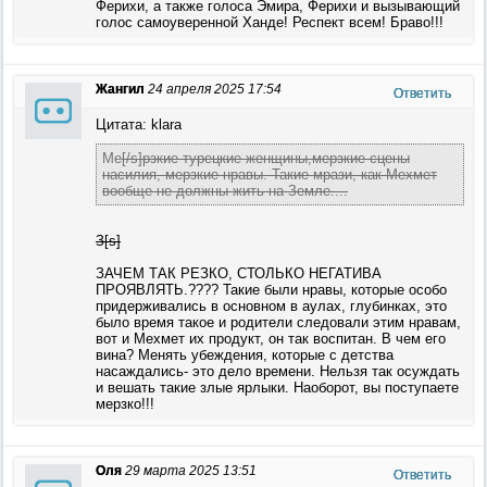
Ферихи, а также голоса Эмира, Ферихи и вызывающий
голос самоуверенной Ханде! Респект всем! Браво!!!
Жангил
24 апреля 2025 17:54
Ответить
Цитата: klara
Ме
[/s]рзкие турецкие женщины,мерзкие сцены
насилия, мерзкие нравы. Такие мрази, как Мехмет
вообще не должны жить на Земле....
З[s]
ЗАЧЕМ ТАК РЕЗКО, СТОЛЬКО НЕГАТИВА
ПРОЯВЛЯТЬ.???? Такие были нравы, которые особо
придерживались в основном в аулах, глубинках, это
было время такое и родители следовали этим нравам,
вот и Мехмет их продукт, он так воспитан. В чем его
вина? Менять убеждения, которые с детства
насаждались- это дело времени. Нельзя так осуждать
и вешать такие злые ярлыки. Наоборот, вы поступаете
мерзко!!!
Оля
29 марта 2025 13:51
Ответить