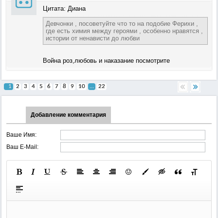
Цитата: Диана
Девчонки , посоветуйте что то на подобие Ферихи ,
где есть химия между героями , особенно нравятся ,
истории от ненависти до любви
Война роз,любовь и наказание посмотрите
1
2
3
4
5
6
7
8
9
10
...
22
Добавление комментария
Ваше Имя:
Ваш E-Mail: