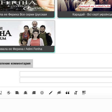
ла ее Фериха Все серии (русская
Карадай - Всі серії українс
звала ее Фериха / Adini Feriha
вление комментария