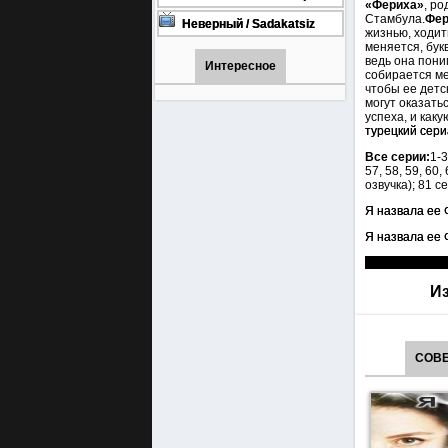
«Фериха»
, р
турецкий сериал смотреть
Стамбула.
Фер
онлайн на русском языке
Неверный / Sadakatsiz
жизнью, ходит
Все серии турецкий сериал
меняется, бук
смотреть онлайн на
ведь она пони
русском языке
Интересное
собирается ме
чтобы ее детс
могут оказать
успеха, и как
турецкий сер
Все серии:
1-3
57, 58, 59, 60, 
озвучка); 81 се
Я назвала ее 
Я назвала ее 
Из
СОВЕ