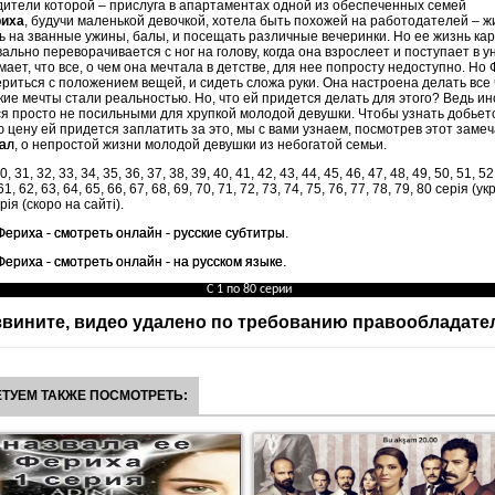
одители которой – прислуга в апартаментах одной из обеспеченных семей
иха
, будучи маленькой девочкой, хотела быть похожей на работодателей – ж
ь на званные ужины, балы, и посещать различные вечеринки. Но ее жизнь ка
вально переворачивается с ног на голову, когда она взрослеет и поступает в у
мает, что все, о чем она мечтала в детстве, для нее попросту недоступно. Но
риться с положением вещей, и сидеть сложа руки. Она настроена делать все 
кие мечты стали реальностью. Но, что ей придется делать для этого? Ведь ин
ся просто не посильными для хрупкой молодой девушки. Чтобы узнать добьет
ую цену ей придется заплатить за это, мы с вами узнаем, посмотрев этот зам
иал
, о непростой жизни молодой девушки из небогатой семьи.
0, 31, 32, 33, 34, 35, 36, 37, 38, 39, 40, 41, 42, 43, 44, 45, 46, 47, 48, 49, 50, 51, 52
61, 62, 63, 64, 65, 66, 67, 68, 69, 70, 71, 72, 73, 74, 75, 76, 77, 78, 79, 80 серія (у
рія (скоро на сайті).
Фериха - смотреть онлайн - русские субтитры.
Фериха - смотреть онлайн - на русском языке.
С 1 по 80 серии
вините, видео удалено по требованию правообладате
ТУЕМ ТАКЖЕ ПОСМОТРЕТЬ: