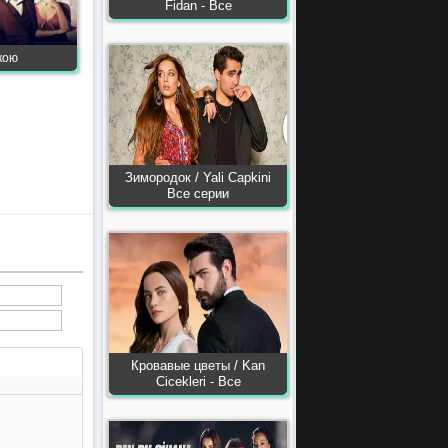
Fidan - Все
ькою
Зимородок / Yali Capkini
Все серии
Кровавые цветы / Kan
Сiсekleri - Все