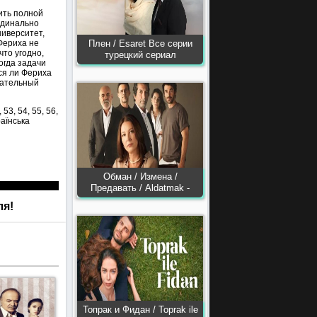
ить полной
рдинально
ниверситет,
 Фериха не
Плен / Esaret Все серии
что угодно,
турецкий сериал
огда задачи
ся ли Фериха
ечательный
, 53, 54, 55, 56,
країнська
Обман / Измена /
Предавать / Aldatmak -
ля!
Топрак и Фидан / Toprak ile