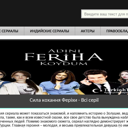
платно
Е СЕРИАЛЫ
ИНДИЙСКИЕ СЕРИАЛЫ
АКТЕРЫ
ПРАВООБЛА
Сила кохання Феріхи - Всі серії
я сериала может показаться знакомой, и напомнить историю о Золушке, вед
ла, также, как и всем известной сказки, все свое детство была вынуждена наб
еченных людей. Помимо знакомого сюжета, сериал наглядно демонстрирует 
урции. Главная героиня – молодая, и весьма привлекательная девушка по и