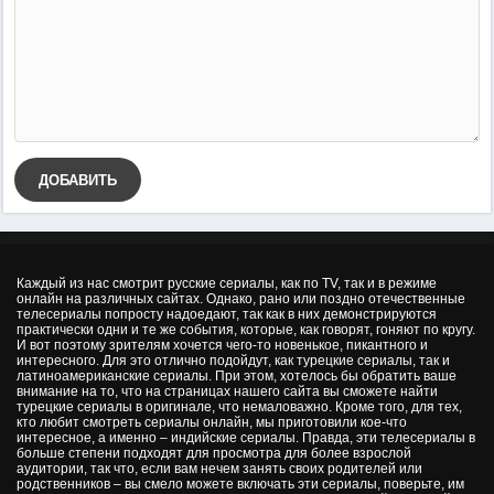
ДОБАВИТЬ
Каждый из нас смотрит русские сериалы, как по TV, так и в режиме
онлайн на различных сайтах. Однако, рано или поздно отечественные
телесериалы попросту надоедают, так как в них демонстрируются
практически одни и те же события, которые, как говорят, гоняют по кругу.
И вот поэтому зрителям хочется чего-то новенькое, пикантного и
интересного. Для это отлично подойдут, как турецкие сериалы, так и
латиноамериканские сериалы. При этом, хотелось бы обратить ваше
внимание на то, что на страницах нашего сайта вы сможете найти
турецкие сериалы в оригинале, что немаловажно. Кроме того, для тех,
кто любит смотреть сериалы онлайн, мы приготовили кое-что
интересное, а именно – индийские сериалы. Правда, эти телесериалы в
больше степени подходят для просмотра для более взрослой
аудитории, так что, если вам нечем занять своих родителей или
родственников – вы смело можете включать эти сериалы, поверьте, им