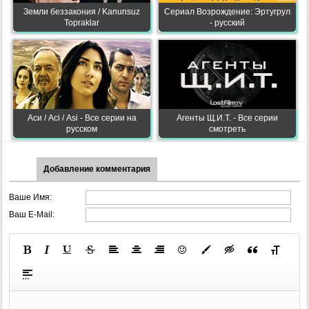
Земли беззакония / Kanunsuz
Сериал Возрождение: Эртугрул
Topraklar
- русский
Аси / Асі / Asi - Все серии на
Агенты Щ.И.Т. - Все серии
русском
смотреть
Добавление комментария
Ваше Имя:
Ваш E-Mail: