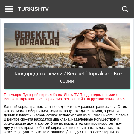
TURKISHTV
Плодородные земли / Bereketli Topraklar - Все
серии
Премьера! Турецкий сериал Канал Show TV Плодородные земли /
Bereketli Topraklar - Все серии смотреть онлайн на русском языке 2025.
Данный сериал раскрывает перед зрителем разные грани жизни. О том,
как все может обернуться, когда на кону находятся земли, огромные
деньги и власть. В таком случае человеческая жизнь уже ничего не стоит.
В центре сюжета находятся два клана, наделенные могуществом и
враждующие друг с другом. Уже не первый год они противостоят друг
другу, но во время событий сериала отношения накалились так, что,
кажется, случится что-то страшное. Для двух кланов уже стерты все