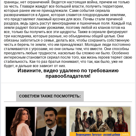
границы, нет ограничений. Ведется настоящая война, причем не только
за честь. Главари жаждут все большей власти, получить территории,
которые ранее им не принадлежали. Сами события сериала
разворачиваются в Адане, которая славится плодородными землями,
что представляют лакомый кусочек для всех. Почвы стали причиной
раздора, ведь здесь растут виноградники и пшеничные поля. Каждый год
земли радуют богатыми урожаями, поэтому любой из кланов готов на
все, только бы получить все эти щедроты. Также в сериале фигурируют
три наследника, которые разные, но объединены общей целью. Они
обязаны заботиться о семье, делать все, чтобы сохранить собственную
честь и беречь те земли, что им принадлежат. Молодые люди постоянно
сталкиваются с угрозами, но они сильны тем, что вместе. Они способны
преодолеть любые трудности, насколько бы сложно ни было. Особенно
интересным становится сериал после того, как жизнь героев теряет свою
стабильность. Как-то раз братья понимают, что так, как было, уже не
будет, и дальше все зависит от них.
Извините, видео удалено по требованию
правообладателя!
СОВЕТУЕМ ТАКЖЕ ПОСМОТРЕТЬ: