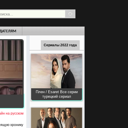
ДАТЕЛЯМ
Сериалы 2022 года
Плен / Esaret Все серии
турецкий сериал
айн на русском
оящую хронику