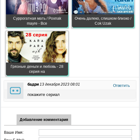
Суррогатная мать / Poxnak
Очень далеко, слишком близко /
mayre - Все
Cok Uzak
Грязные деньги и любовь - 28
серия на
бадри
13 декабря 2023 08:01
Ответить
покажите сериал
Добавление комментария
Ваше Имя: