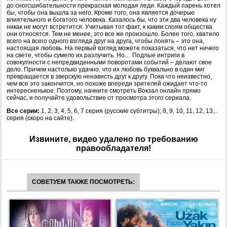
до сногсшибательности прекрасная молодая леди. Каждый парень хотел
бы, чтобы она вышла за него. Кроме того, она является дочерью
влиятельного и богатого человека. Казалось бы, что эти два человека ну
никак не могут встретится. Учитывая тот факт, к каким слоям общества
они относятся. Тем не менее, это все же произошло. Более того, хватило
всего на всего одного взгляда друг на друга, чтобы понять – это она,
настоящая любовь. На первый взгляд можете показаться, что нет ничего
на свете, чтобы сумело их разлучить. Но… Подлые интриги в
совокупности с непредвиденными поворотами событий – делают свое
дело. Причем настолько удачно, что их любовь буквально в один миг
превращается в зверскую ненависть друг к другу. Пока что неизвестно,
чем все это закончится, но похоже впереди зрителей ожидает что-то
интересненькое. Поэтому, начните смотреть Вокзал онлайн прямо
сейчас, и получайте удовольствие от просмотра этого сериала.
Все серии:
1, 2, 3, 4, 5, 6, 7 серия (русские субтитры); 8, 9, 10, 11, 12, 13,..
серия (скоро на сайте).
Извините, видео удалено по требованию
правообладателя!
СОВЕТУЕМ ТАКЖЕ ПОСМОТРЕТЬ: