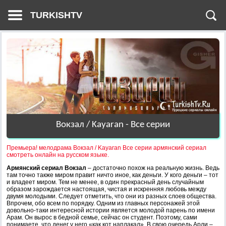
TURKISHTV
Вокзал / Kayaran - Все серии
Премьера! мелодрама Вокзал / Kayaran Все серии армянский сериал
смотреть онлайн на русском языке.
Армянский сериал Вокзал
– достаточно похож на реальную жизнь. Ведь
там точно также миром правит ничто иное, как деньги. У кого деньги – тот
и владеет миром. Тем не менее, в один прекрасный день случайным
образом зарождается настоящая, чистая и искренняя любовь между
двумя молодыми. Следует отметить, что они из разных слоев общества.
Впрочем, обо всем по порядку. Одним из главных персонажей этой
довольно-таки интересной истории является молодой парень по имени
Арам. Он вырос в бедной семье, сейчас он студент. Поэтому, сами
понимаете, что денег у него «как кот наплакал». В свою очередь Арли –