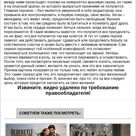
между ними происходит, похожа на невероятно красивую сказку, но также
и на опасный ураган, из которого выбраться прежними не получится.
Главная героиня – Лал является уверенной в себе редактором, она
привыкла все контролировать, в первую очередь, свою жизнь. Актан –
менеджер, что живет легко, предпочитая быть свободным. Ирония
состоит в том, что им суждено было встретиться и полюбить друг друга.
И как быть, если сердце начинает биться сильнее, когда взгляды
пересекаются. В такие моменты кажется, что получится все преодолеть,
но не факт, что все получится так как хочется. И тут от самих героев
зависит, как действовать дальше: сдаваться или продолжать борьбу за
собственное счастье и право быть вместе с любимым человеком. Сам
сериал проникнут той особенной атмосферой, что позволяет
проникнуться полноценно тем, что происходит на экране. Актеры
отлично вживаются в роль, за них хочется переживать и сочувствовать.
После того, как посмотрите несколько серий, сможете понять, насколько
нравится данный сюжет, желаете ли узнать, чем это все закончиться.
Причем картина понравится не только тем, кто любит истории любви.
Это также сериал для тех, кто предпочитает смотреть про жизненный
выбор, поиск себя и прочее. И, конечно же, про то, что за все следует
цена, которую придется заплатить за свои желания.
Извините, видео удалено по требованию
правообладателя!
СОВЕТУЕМ ТАКЖЕ ПОСМОТРЕТЬ: