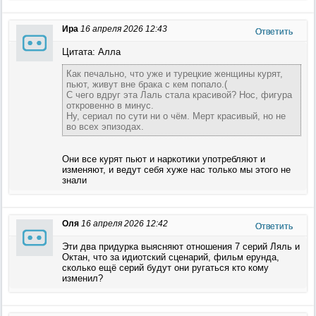
Ира
16 апреля 2026 12:43
Ответить
Цитата: Алла
Как печально, что уже и турецкие женщины курят,
пьют, живут вне брака с кем попало.(
С чего вдруг эта Лаль стала красивой? Нос, фигура
откровенно в минус.
Ну, сериал по сути ни о чём. Мерт красивый, но не
во всех эпизодах.
Они все курят пьют и наркотики употребляют и
изменяют, и ведут себя хуже нас только мы этого не
знали
Оля
16 апреля 2026 12:42
Ответить
Эти два придурка выясняют отношения 7 серий Ляль и
Октан, что за идиотский сценарий, фильм ерунда,
сколько ещё серий будут они ругаться кто кому
изменил?