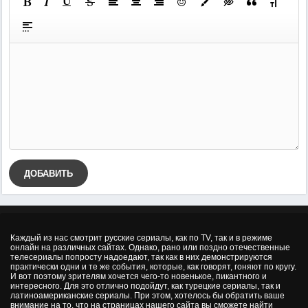
ДОБАВИТЬ
Каждый из нас смотрит русские сериалы, как по TV, так и в режиме
онлайн на различных сайтах. Однако, рано или поздно отечественные
телесериалы попросту надоедают, так как в них демонстрируются
практически одни и те же события, которые, как говорят, гоняют по кругу.
И вот поэтому зрителям хочется чего-то новенькое, пикантного и
интересного. Для это отлично подойдут, как турецкие сериалы, так и
латиноамериканские сериалы. При этом, хотелось бы обратить ваше
внимание на то, что на страницах нашего сайта вы сможете найти