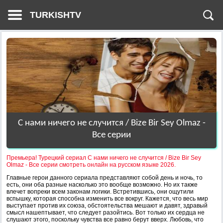
TURKISHTV
С нами ничего не случится / Bize Bir Sey Olmaz -
Все серии
Премьера! Турецкий сериал С нами ничего не случится / Bize Bir Sey
Olmaz - Все серии смотреть онлайн на русском языке 2026.
Главные герои данного сериала представляют собой день и ночь, то
есть, они оба разные насколько это вообще возможно. Но их также
влечет вопреки всем законам логики. Встретившись, они ощутили
вспышку, которая способна изменить все вокруг. Кажется, что весь мир
выступает против их союза, обстоятельства мешают и давят, здравый
смысл нашептывает, что следует разойтись. Вот только их сердца не
слушают этого, поскольку чувства все равно берут вверх. Любовь, что