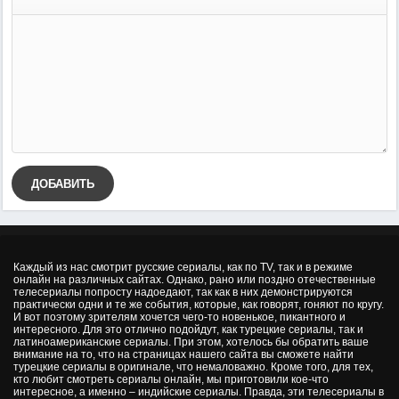
ДОБАВИТЬ
Каждый из нас смотрит русские сериалы, как по TV, так и в режиме
онлайн на различных сайтах. Однако, рано или поздно отечественные
телесериалы попросту надоедают, так как в них демонстрируются
практически одни и те же события, которые, как говорят, гоняют по кругу.
И вот поэтому зрителям хочется чего-то новенькое, пикантного и
интересного. Для это отлично подойдут, как турецкие сериалы, так и
латиноамериканские сериалы. При этом, хотелось бы обратить ваше
внимание на то, что на страницах нашего сайта вы сможете найти
турецкие сериалы в оригинале, что немаловажно. Кроме того, для тех,
кто любит смотреть сериалы онлайн, мы приготовили кое-что
интересное, а именно – индийские сериалы. Правда, эти телесериалы в