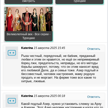
смотреть
Турецкие
Великолепный век - Все серии -
Турецкие
Katerina
15 августа 2025 15:45
Ответить
Рыза честный, порядочный, не бабник, преданный
любви и этим он нравится, но ещё он непримиримый
борец лжи, предательста, неправды, но его методы
борьбы шокируют, потому, что он этим наносит вред
его любимой Деле, да и семье тоже. Азер подлый и
бессовестный, человек настроения, маму родную
продать и не моргает. На ферме тоже все какие то
хитрые, лживые.
Katerina
15 августа 2025 00:18
Ответить
Какой подлый Азер, нужно установить слежку за Арзу
и Азером. Этот Азер человек настроения и когда что то