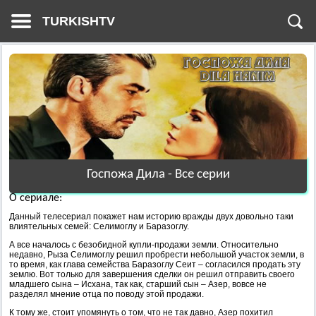
TURKISHTV
Госпожа Дила - Все серии
О сериале:
Данный телесериал покажет нам историю вражды двух довольно таки
влиятельных семей: Селимоглу и Баразоглу.
А все началось с безобидной купли-продажи земли. Относительно
недавно, Рыза Селимоглу решил пробрести небольшой участок земли, в
то время, как глава семейства Баразоглу Сеит – согласился продать эту
землю. Вот только для завершения сделки он решил отправить своего
младшего сына – Исхана, так как, старший сын – Азер, вовсе не
разделял мнение отца по поводу этой продажи.
К тому же, стоит упомянуть о том, что не так давно, Азер похитил