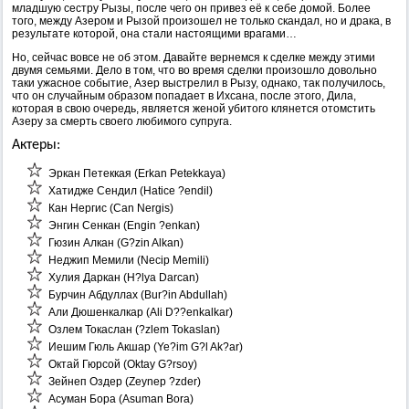
младшую сестру Рызы, после чего он привез её к себе домой. Более
того, между Азером и Рызой произошел не только скандал, но и драка, в
результате которой, она стали настоящими врагами…
Но, сейчас вовсе не об этом. Давайте вернемся к сделке между этими
двумя семьями. Дело в том, что во время сделки произошло довольно
таки ужасное событие, Азер выстрелил в Рызу, однако, так получилось,
что он случайным образом попадает в Ихсана, после этого, Дила,
которая в свою очередь, является женой убитого клянется отомстить
Азеру за смерть своего любимого супруга.
Актеры:
Эркан Петеккая (Erkan Petekkaya)
Хатидже Сендил (Hatice ?endil)
Кан Нергис (Can Nergis)
Энгин Сенкан (Engin ?enkan)
Гюзин Алкан (G?zin Alkan)
Неджип Мемили (Necip Memili)
Хулия Даркан (H?lya Darcan)
Бурчин Абдуллах (Bur?in Abdullah)
Али Дюшенкалкар (Ali D??enkalkar)
Озлем Токаслан (?zlem Tokaslan)
Иешим Гюль Акшар (Ye?im G?l Ak?ar)
Октай Гюрсой (Oktay G?rsoy)
Зейнеп Оздер (Zeynep ?zder)
Асуман Бора (Asuman Bora)