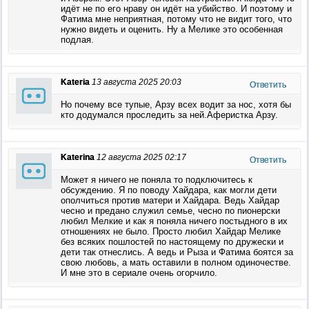
идёт не по его нраву он идёт на убийство. И поэтому и
Фатима мне неприятная, потому что не видит того, что
нужно видеть и оценить. Ну а Мелике это особенная
подлая.
Kateria
13 августа 2025 20:03
Ответить
Но почему все тупые, Арзу всех водит за нос, хотя бы
кто додумался проследить за ней.Аферистка Арзу.
Katerina
12 августа 2025 02:17
Ответить
Может я ничего не поняла то подключитесь к
обсуждению. Я по поводу Хайдара, как могли дети
ополчиться против матери и Хайдара. Ведь Хайдар
чесно и предано служил семье, чесно по пионерски
любил Мелкие и как я поняла ничего постыдного в их
отношениях не было. Просто любил Хайдар Мелике
без всяких пошлостей по настоящему по дружески и
дети так отнеслись. А ведь и Рыза и Фатима боятся за
свою любовь, а мать оставили в полном одиночестве.
И мне это в сериале очень огорчило.