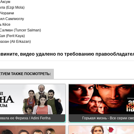
 Аксум
ла (Ezgi Mola)
 Чоракчи
ил Самлиоглу
ь Кёсе
 Салман (Tuncer Salman)
ая (Ferit Kaya)
азан (Ali Erkazan)
вините, видео удалено по требованию правообладате
ТУЕМ ТАКЖЕ ПОСМОТРЕТЬ:
звала ее Фериха / Adini Feriha
Горькая жизнь - Все серии см