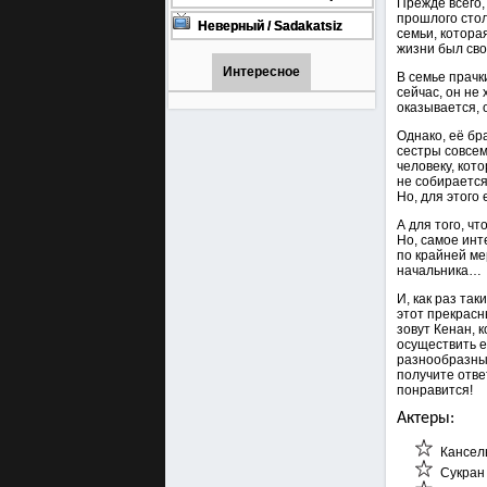
Прежде всего,
турецкий сериал смотреть
прошлого стол
онлайн на русском языке
Неверный / Sadakatsiz
семьи, котора
Все серии турецкий сериал
жизни был сво
смотреть онлайн на
русском языке
Интересное
В семье прачк
сейчас, он не 
оказывается, 
Однако, её бр
сестры совсем
человеку, кото
не собирается 
Но, для этого 
А для того, ч
Но, самое инт
по крайней ме
начальника…
И, как раз так
этот прекрасн
зовут Кенан, 
осуществить е
разнообразных
получите отве
понравится!
Актеры:
Кансел
Сукран