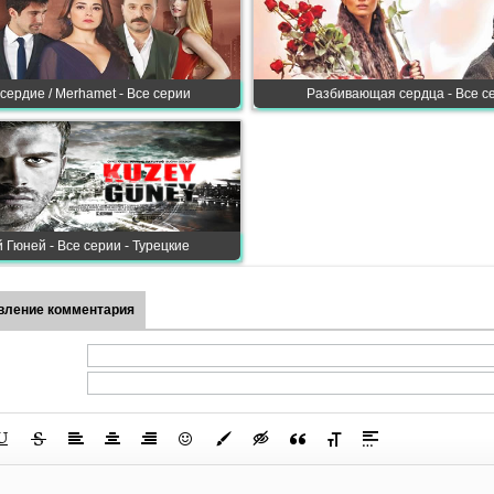
ердие / Merhamet - Все серии
Разбивающая сердца - Все се
 Гюней - Все серии - Турецкие
вление комментария