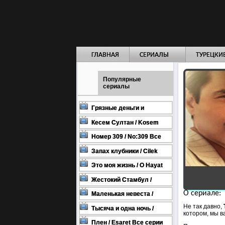
Турецкие сериалы на русском языке смотреть бес
ГЛАВНАЯ
СЕРИАЛЫ
ТУРЕЦКИ
Популярные
сериалы
Грязные деньги и
любовь / Kara Para Ask -
онлайн - Turkish TV
Все серии на русском языке
Кесем Султан / Kosem
смотреть онлайн бесплатно
Sultan - Все серии на
русском языке смотреть
Номер 309 / No:309 Все
онлайн
серии на русском языке
смотреть онлайн
Запах клубники / Cilek
kokusu - Все серии на
русском языке смотреть
Это моя жизнь / O Hayat
онлайн бесплатно
Benim - Все серии на
русском языке смотреть
Жестокий Стамбул /
онлайн бесплатно
Zalim Istanbul Все серии
О сериале:
турецкий сериал смотреть
Маленькая невеста /
онлайн на русском языке
Kucuk Gelin - Все серии на
Не так давно,
русском языке смотреть
Тысяча и одна ночь /
котором, мы в
онлайн бесплатно
1001 (Турецкий сериал Все
серии) 1-90 серия
Плен / Esaret Все серии