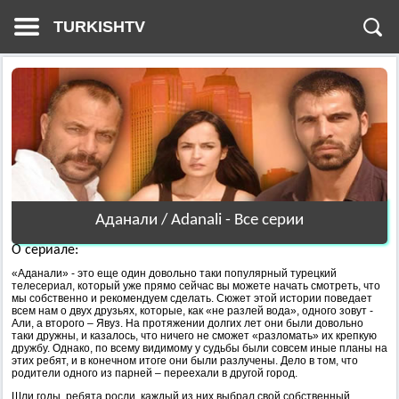
TURKISHTV
Аданали / Adanali - Все серии
О сериале:
«Аданали» - это еще один довольно таки популярный турецкий
телесериал, который уже прямо сейчас вы можете начать смотреть, что
мы собственно и рекомендуем сделать. Сюжет этой истории поведает
всем нам о двух друзьях, которые, как «не разлей вода», одного зовут -
Али, а второго – Явуз. На протяжении долгих лет они были довольно
таки дружны, и казалось, что ничего не сможет «разломать» их крепкую
дружбу. Однако, по всему видимому у судьбы были совсем иные планы на
этих ребят, и в конечном итоге они были разлучены. Дело в том, что
родители одного из парней – переехали в другой город.
Шли годы, ребята росли, каждый из них выбрал свой собственный