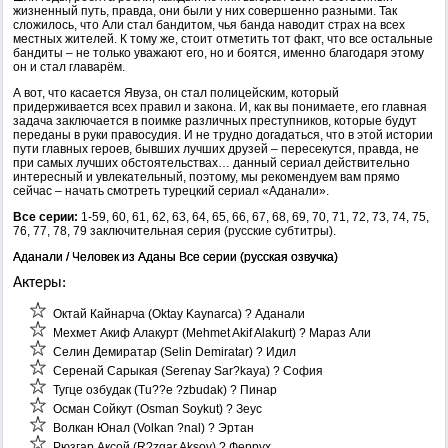
жизненный путь, правда, они были у них совершенно разными. Так
сложилось, что Али стал бандитом, чья банда наводит страх на всех
местных жителей. К тому же, стоит отметить тот факт, что все остальные
бандиты – не только уважают его, но и боятся, именно благодаря этому
он и стал главарём.
А вот, что касается Явуза, он стал полицейским, который
придерживается всех правил и закона. И, как вы понимаете, его главная
задача заключается в поимке различных преступников, которые будут
переданы в руки правосудия. И не трудно догадаться, что в этой истории
пути главных героев, бывших лучших друзей – пересекутся, правда, не
при самых лучших обстоятельствах… данный сериал действительно
интересный и увлекательный, поэтому, мы рекомендуем вам прямо
сейчас – начать смотреть турецкий сериал «Аданали».
Все серии:
1-59, 60, 61, 62, 63, 64, 65, 66, 67, 68, 69, 70, 71, 72, 73, 74, 75,
76, 77, 78, 79 заключительная серия (русские субтитры).
Аданали / Человек из Аданы Все серии (русская озвучка)
Актеры:
Октай Кайнарча (Oktay Kaynarca) ? Аданали
Мехмет Акиф Алакурт (Mehmet Akif Alakurt) ? Мараз Али
Селин Демиратар (Selin Demiratar) ? Идил
Серенай Сарыкая (Serenay Sar?kaya) ? София
Тугце озбудак (Tu??e ?zbudak) ? Пинар
Осман Сойкут (Osman Soykut) ? Зеус
Волкан Юнал (Volkan ?nal) ? Эртан
Рюзгар Аксой (R?zgar Aksoy) ? Феррух