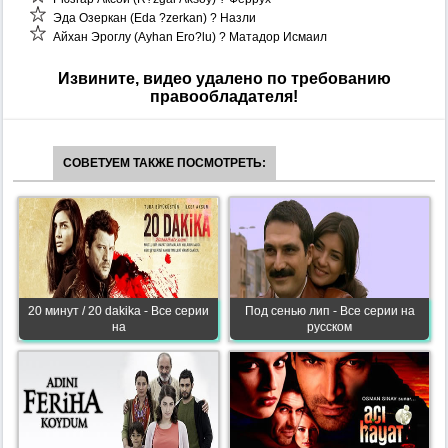
Эда Озеркан (Eda ?zerkan) ? Назли
Айхан Эроглу (Ayhan Ero?lu) ? Матадор Исмаил
Извините, видео удалено по требованию
правообладателя!
СОВЕТУЕМ ТАКЖЕ ПОСМОТРЕТЬ:
20 минут / 20 dakika - Все серии
Под сенью лип - Все серии на
на
русском