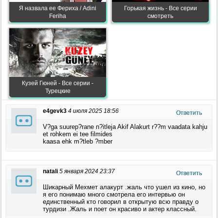
Я назвала ее Фериха / Adini
Горькая жизнь - Все серии
Feriha
смотреть
Кузей Гюней - Все серии -
Турецкие
e4gevk3
4 июля 2025 18:56
Ответить
V?ga suurep?rane n?itleja Akif Alakurt r??m vaadata kahju
et rohkem ei tee filmides
kaasa ehk m?tleb ?mber
natali
5 января 2024 23:37
Ответить
Шикарный Мехмет алакурт .жаль что ушел из кино, но
я его понимаю много смотрела его интервью он
единственный кто говорил в открытую всю правду о
турдизи .Жаль и поет он красиво и актер классный.