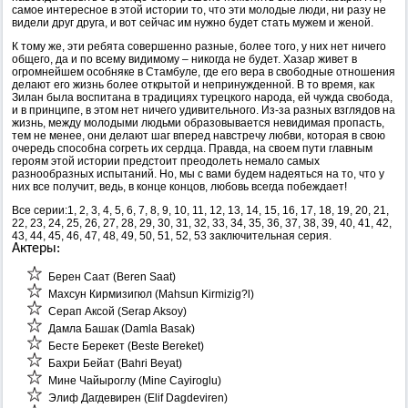
самое интересное в этой истории то, что эти молодые люди, ни разу не
видели друг друга, и вот сейчас им нужно будет стать мужем и женой.
К тому же, эти ребята совершенно разные, более того, у них нет ничего
общего, да и по всему видимому – никогда не будет. Хазар живет в
огромнейшем особняке в Стамбуле, где его вера в свободные отношения
делают его жизнь более открытой и непринужденной. В то время, как
Зилан была воспитана в традициях турецкого народа, ей чужда свобода,
и в принципе, в этом нет ничего удивительного. Из-за разных взглядов на
жизнь, между молодыми людьми образовывается невидимая пропасть,
тем не менее, они делают шаг вперед навстречу любви, которая в свою
очередь способна согреть их сердца. Правда, на своем пути главным
героям этой истории предстоит преодолеть немало самых
разнообразных испытаний. Но, мы с вами будем надеяться на то, что у
них все получит, ведь, в конце концов, любовь всегда побеждает!
Все серии:1, 2, 3, 4, 5, 6, 7, 8, 9, 10, 11, 12, 13, 14, 15, 16, 17, 18, 19, 20, 21,
22, 23, 24, 25, 26, 27, 28, 29, 30, 31, 32, 33, 34, 35, 36, 37, 38, 39, 40, 41, 42,
43, 44, 45, 46, 47, 48, 49, 50, 51, 52, 53 заключительная серия.
Актеры:
Берен Саат (Beren Saat)
Махсун Кирмизигюл (Mahsun Kirmizig?l)
Серап Аксой (Serap Aksoy)
Дамла Башак (Damla Basak)
Бесте Берекет (Beste Bereket)
Бахри Бейат (Bahri Beyat)
Мине Чайыроглу (Mine Cayiroglu)
Элиф Дагдевирен (Elif Dagdeviren)