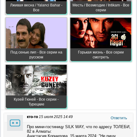
Лживая весна / Yalanci Bahar -
Месть / Возмездие / Intikam - Все
Все
серии
Под сенью лип - Все серии на
Горькая жизнь - Все серии
русском
смотреть
Кузей Гюней - Все серии -
Турецкие
кто-то
15 июля 2025 14:49
Ответить
Про мини-гостиницу SILK WAY, что по адресу ТОЛЕБИ,
82 в Алматы:
Анастасия Корнилова, 15 марта 2024: "Не пишу