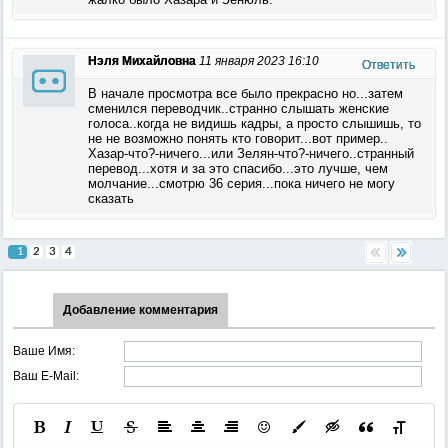
Нэля Михайловна
11 января 2023 16:10
Ответить
В начале просмотра все было прекрасно но...затем
сменился переводчик..странно слышать женские
голоса..когда не видишь кадры, а просто слышишь, то
не не возможно понять кто говорит...вот пример..
Хазар-что?-ничего...или Зелян-что?-ничего..странный
перевод...хотя и за это спасибо...это лучше, чем
молчание...смотрю 36 серия...пока ничего не могу
сказать
1
2
3
4
Добавление комментария
Ваше Имя:
Ваш E-Mail: