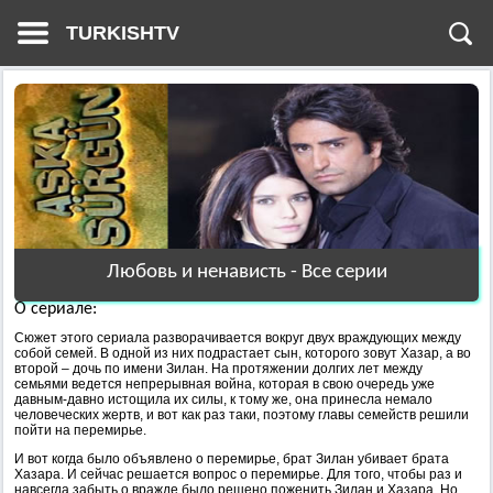
TURKISHTV
Любовь и ненависть - Все серии
О сериале:
Сюжет этого сериала разворачивается вокруг двух враждующих между
собой семей. В одной из них подрастает сын, которого зовут Хазар, а во
второй – дочь по имени Зилан. На протяжении долгих лет между
семьями ведется непрерывная война, которая в свою очередь уже
давным-давно истощила их силы, к тому же, она принесла немало
человеческих жертв, и вот как раз таки, поэтому главы семейств решили
пойти на перемирье.
И вот когда было объявлено о перемирье, брат Зилан убивает брата
Хазара. И сейчас решается вопрос о перемирье. Для того, чтобы раз и
навсегда забыть о вражде было решено поженить Зилан и Хазара. Но,