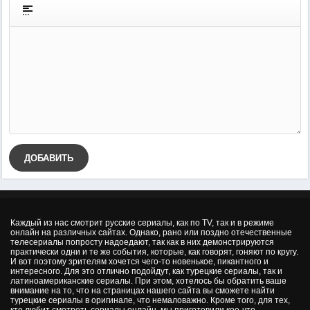
ДОБАВИТЬ
Каждый из нас смотрит русские сериалы, как по TV, так и в режиме
онлайн на различных сайтах. Однако, рано или поздно отечественные
телесериалы попросту надоедают, так как в них демонстрируются
практически одни и те же события, которые, как говорят, гоняют по кругу.
И вот поэтому зрителям хочется чего-то новенькое, пикантного и
интересного. Для это отлично подойдут, как турецкие сериалы, так и
латиноамериканские сериалы. При этом, хотелось бы обратить ваше
внимание на то, что на страницах нашего сайта вы сможете найти
турецкие сериалы в оригинале, что немаловажно. Кроме того, для тех,