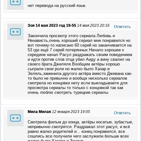
нет перевода на русский язык.
Зоя 14 мая 2023 год 19-55
14 мая 2023 20:16
Ответить
Закончила просмотр этого сериала Любовь и
Ненависть,очень хороший сериал мне понравился но
вот почему-то написано 60 серий но заканчивается на
53 где ещё 7 серий потерянных.Начало хорошее к
середине начал Расул раздражать своим поведением
и идти против слов отца убил Аиду а вину свалил на
своего брата Джиляля.Вообщем актёры хорошо
сыграли свои роли но жалко было Хазар и
Зеляль,заменила другого актёра вместо Джевана как-
то было не привычно и вообще несколько сериалов
смотрела но концовки нету если выкладываете для
просмотра сериалы то только с концовкой так как
очень люблю смотреть турецкие сериалы.
Мила Милая
12 января 2023 19:05
Ответить
Смотрела фильм до конца, актёры носатые, зубастые,
непривычно смотрятся. Раздражал этот расул, и всё
равно жалко родителей и... конец понравился, все
сошлись все получили чего заслужили.больше всех
жалко было Хазара и Зенюль.