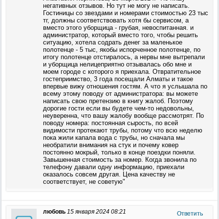
негативных отзывов. Но тут не могу не написать.
Гостиницы со звездами и номерами стоимостью 23 тыс
тг, должны соответствовать хотя бы сервисом, а
вместо этого уборщица - грубая, невоспитанная. и
администратор, который вместо того, чтобы решить
ситуацию, хотела содрать денег за маленькое
полотенце - 5 тыс, якобы испорченное полотенце, по
итогу полотенце отстиралось, а нервы мне вытрепали
и уборщица нелицеприятно отзывалась обо мне и
моем городе с которого я приехала. Отвратительное
гостеприимство, 3 года посещали Алматы и такое
впервые вижу отношения гостям. А что я услышала по
всему этому поводу от администратора: вы можете
написать свою претензию в книгу жалоб. Поэтому
дорогие гости если вы будете чем-то недовольны,
неуверенна, что вашу жалобу вообще рассмотрят. По
поводу номера: постоянная сырость, по всей
видимости протекают трубы, потому что всю неделю
пока жили капала вода с трубы, но сначала мы
необратили внимания на стук и почему ковер
постоянно мокрый, только в конце поездки поняли.
Завышенная стоимость за номер. Когда звонила по
телефону давали одну информацию, приехали
оказалось совсем другая. Цена качеству не
соответствует, не советую"
любовь
15 января 2024 08:21
Ответить