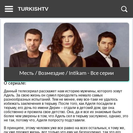
TURKISHTV
Месть / Возмездие / Intikam - Все серии
О сериале:
Данный телесериал расскажет нам историю мужчины, которого зовут
Адиль. За свою жизнь он сумел преодолеть немало самых
разнообразных испытаний. Тем не менее, ему все-таки не удалось
избежать заключения в тюрьму. После того, как Адиля посадили в
тюрьму, его дочь по имени Дерин – отдали в детский дом, где она
собственно и прожила свое детство. Она, да и все их знакомые были
более чем уверены в том, что Адиль сел в тюрьму заслужено, однако, это
не так, потому что, Адиля попросту подставили.
В принципе, этому человек уже все равно на всех остальных, к тому же,
он уже прожил жизнь, вот только что ему не безразлично, так это его