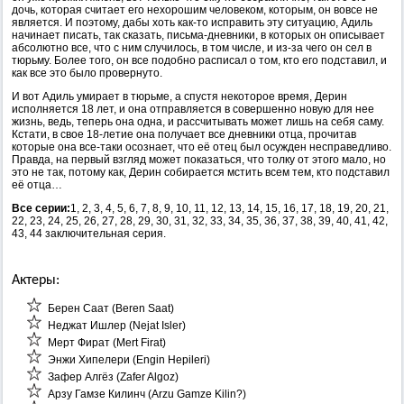
дочь, которая считает его нехорошим человеком, которым, он вовсе не
является. И поэтому, дабы хоть как-то исправить эту ситуацию, Адиль
начинает писать, так сказать, письма-дневники, в которых он описывает
абсолютно все, что с ним случилось, в том числе, и из-за чего он сел в
тюрьму. Более того, он все подобно расписал о том, кто его подставил, и
как все это было провернуто.
И вот Адиль умирает в тюрьме, а спустя некоторое время, Дерин
исполняется 18 лет, и она отправляется в совершенно новую для нее
жизнь, ведь, теперь она одна, и рассчитывать может лишь на себя саму.
Кстати, в свое 18-летие она получает все дневники отца, прочитав
которые она все-таки осознает, что её отец был осужден несправедливо.
Правда, на первый взгляд может показаться, что толку от этого мало, но
это не так, потому как, Дерин собирается мстить всем тем, кто подставил
её отца…
Все серии:
1, 2, 3, 4, 5, 6, 7, 8, 9, 10, 11, 12, 13, 14, 15, 16, 17, 18, 19, 20, 21,
22, 23, 24, 25, 26, 27, 28, 29, 30, 31, 32, 33, 34, 35, 36, 37, 38, 39, 40, 41, 42,
43, 44 заключительная серия.
Актеры:
Берен Саат (Beren Saat)
Неджат Ишлер (Nejat Isler)
Мерт Фират (Mert Firat)
Энжи Хипелери (Engin Hepileri)
Зафер Алгёз (Zafer Algoz)
Арзу Гамзе Килинч (Arzu Gamze Kilin?)