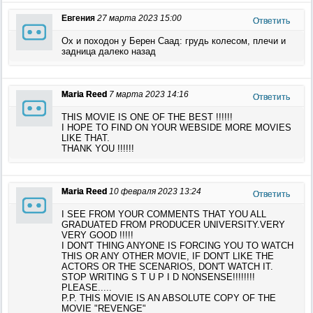
Евгения
27 марта 2023 15:00
Ответить
Ох и походон у Берен Саад: грудь колесом, плечи и
задница далеко назад
Maria Reed
7 марта 2023 14:16
Ответить
THIS MOVIE IS ONE OF THE BEST !!!!!!
I HOPE TO FIND ON YOUR WEBSIDE MORE MOVIES
LIKE THAT.
THANK YOU !!!!!!
Maria Reed
10 февраля 2023 13:24
Ответить
I SEE FROM YOUR COMMENTS THAT YOU ALL
GRADUATED FROM PRODUCER UNIVERSITY.VERY
VERY GOOD !!!!!
I DON'T THING ANYONE IS FORCING YOU TO WATCH
THIS OR ANY OTHER MOVIE, IF DON'T LIKE THE
ACTORS OR THE SCENARIOS, DON'T WATCH IT.
STOP WRITING S T U P I D NONSENSE!!!!!!!!
PLEASE.....
P.P. THIS MOVIE IS AN ABSOLUTE COPY OF THE
MOVIE "REVENGE"