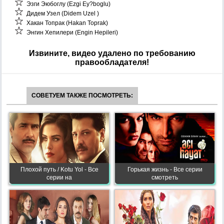
Эзги Эюбоглу (Ezgi Ey?boglu)
Дидем Узел (Didem Uzel )
Хакан Топрак (Hakan Toprak)
Энгин Хепилери (Engin Hepileri)
Извините, видео удалено по требованию
правообладателя!
СОВЕТУЕМ ТАКЖЕ ПОСМОТРЕТЬ:
Плохой путь / Kotu Yol - Все
Горькая жизнь - Все серии
серии на
смотреть