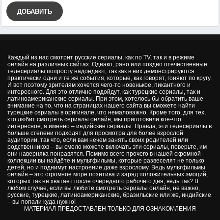
ДОБАВИТЬ
Каждый из нас смотрит русские сериалы, как по TV, так и в режиме
онлайн на различных сайтах. Однако, рано или поздно отечественные
телесериалы попросту надоедают, так как в них демонстрируются
практически одни и те же события, которые, как говорят, гоняют по кругу.
И вот поэтому зрителям хочется чего-то новенькое, пикантного и
интересного. Для это отлично подойдут, как турецкие сериалы, так и
латиноамериканские сериалы. При этом, хотелось бы обратить ваше
внимание на то, что на страницах нашего сайта вы сможете найти
турецкие сериалы в оригинале, что немаловажно. Кроме того, для тех,
кто любит смотреть сериалы онлайн, мы приготовили кое-что
интересное, а именно – индийские сериалы. Правда, эти телесериалы в
больше степени подходят для просмотра для более взрослой
аудитории, так что, если вам нечем занять своих родителей или
родственников – вы смело можете включать эти сериалы, поверьте, им
они наверняка понравятся. Помимо всего прочего в нашей скромной
коллекции вы найдёте и мультфильмы, которые развеселят не только
детей, но и поднимут настроение даже взрослому. Ведь мультфильмы
онлайн – это огромное море позитива и заряд положительных эмоций,
которых так не хватает после очередного рабочего дня, ведь так? В
любом случае, если вы любите смотреть сериалы онлайн, не важно,
русские, турецкие, латиноамериканские, бразильские или же, индийские
– вы попали куда нужно!
МАТЕРИАЛ ПРЕДОСТАВЛЕН ТОЛЬКО ДЛЯ ОЗНАКОМЛЕНИЯ