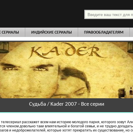
платно
Е СЕРИАЛЫ
ИНДИЙСКИЕ СЕРИАЛЫ
ПРАВООБЛАДАТЕЛЯМ
Судьба / Kader 2007 - Все серии
 телесериал расскажет всем нам историю молодого парня, которого зовут Али
тся членом довольно таки влиятельной и богатой семьи, и не трудно догадатьс
рагов и недоброжелателей, которые хотят прекратить их существование, но с