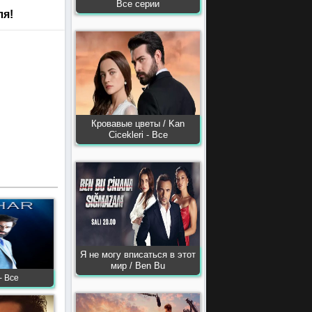
Все серии
ля!
Кровавые цветы / Kan
Сiсekleri - Все
Я не могу вписаться в этот
мир / Ben Bu
- Все