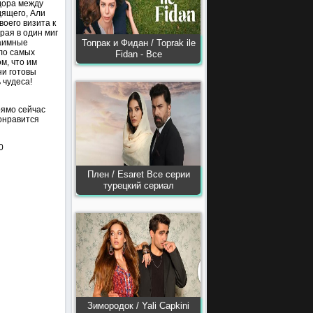
здора между
дящего, Али
воего визита к
рая в один миг
заимные
Топрак и Фидан / Toprak ile
ало самых
Fidan - Все
м, что им
ни готовы
 чудеса!
рямо сейчас
онравится
0
Плен / Esaret Все серии
турецкий сериал
Зимородок / Yali Capkini