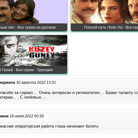
нью лип - Все серии на русском
Плохой путь / Kotu Yol - Все с
 Гюней - Все серии - Турецкие
Людмила
30 августа 2022 13:51
пасибо за сериал.... Очень интересен и увлекателен.... Браво таланту 
ктерам... . С любовью....
иана
18 июня 2022 00:39
жасная операторская работа глаза начинают болеть