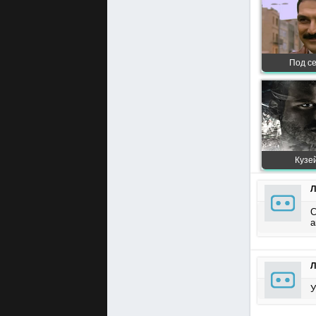
Под се
Кузей
С
а
Л
У