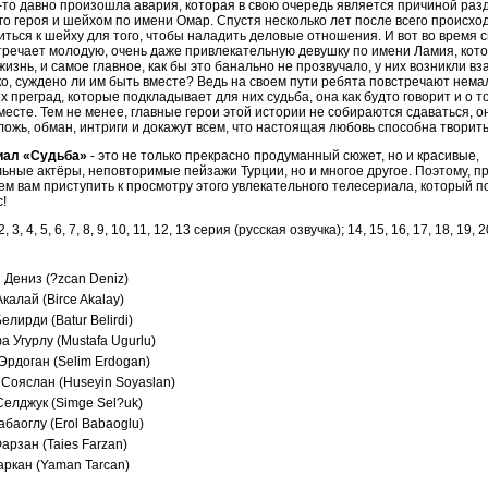
а-то давно произошла авария, которая в свою очередь является причиной ра
го героя и шейхом по имени Омар. Спустя несколько лет после всего происхо
ться к шейху для того, чтобы наладить деловые отношения. И вот во время с
тречает молодую, очень даже привлекательную девушку по имени Ламия, кото
жизнь, и самое главное, как бы это банально не прозвучало, у них возникли в
ко, суждено ли им быть вместе? Ведь на своем пути ребята повстречают нем
 преград, которые подкладывает для них судьба, она как будто говорит и о то
месте. Тем не менее, главные герои этой истории не собираются сдаваться, о
ложь, обман, интриги и докажут всем, что настоящая любовь способна творить
иал «Судьба»
- это не только прекрасно продуманный сюжет, но и красивые,
ные актёры, неповторимые пейзажи Турции, но и многое другое. Поэтому, п
м вам приступить к просмотру этого увлекательного телесериала, который п
с!
2, 3, 4, 5, 6, 7, 8, 9, 10, 11, 12, 13 серия (русская озвучка); 14, 15, 16, 17, 18, 19, 2
 Дениз (?zcan Deniz)
калай (Birce Akalay)
елирди (Batur Belirdi)
 Угурлу (Mustafa Ugurlu)
Эрдоган (Selim Erdogan)
 Сояслан (Huseyin Soyaslan)
Селджук (Simge Sel?uk)
баоглу (Erol Babaoglu)
арзан (Taies Farzan)
аркан (Yaman Tarcan)