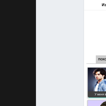
Из
ПОХ
У меня 