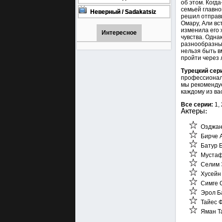
об этом. Когд
онлайн бесплатно
1001 (Турецкий сериал Все
семьей главно
серии) 1-90 серия
Неверный / Sadakatsiz
решил отправи
Все серии турецкий сериал
Омару, Али вс
смотреть онлайн на
изменила его 
русском языке
Интересное
чувства. Одна
разнообразных
нельзя быть в
пройти через 
Турецкий сер
профессиональ
мы рекомендуе
каждому из ва
Все серии:
1, 
Актеры:
Озджан
Бирче А
Батур Б
Мустафа
Селим 
Хусейн
Симге 
Эрол Ба
Тайес Ф
Яман Т