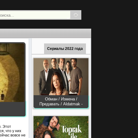
Сериалы 2022 года
Обман / Измена /
Предавать / Aldatmak -
. Этот
я, что у них
ейчас вовсе не