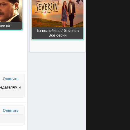
ерии на
Ты полюбишь / Seversin
Все серии
Ответить
создателям и
Ответить