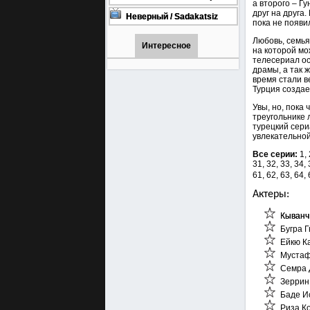
а второго – Г
турецкий сериал смотреть
друг на друга.
онлайн на русском языке
Неверный / Sadakatsiz
пока не появи
Все серии турецкий сериал
смотреть онлайн на
Любовь, семья
русском языке
Интересное
на которой мо
телесериал ос
драмы, а так 
время стали в
Турция создае
Увы, но, пока
треугольнике 
турецкий сери
увлекательно
Все серии:
1, 
31, 32, 33, 34, 
61, 62, 63, 64,
Актеры:
Кыванч
Бугра 
Ейкю К
Мустаф
Семра 
Зеррин
Баде И
Риза К