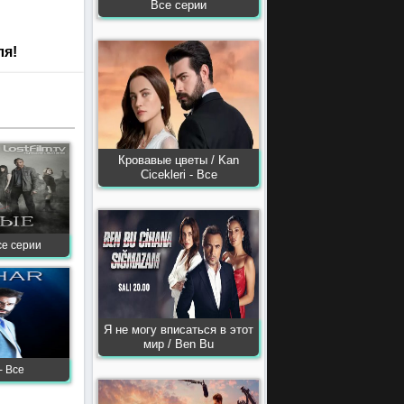
Все серии
ля!
Кровавые цветы / Kan
Сiсekleri - Все
се серии
Я не могу вписаться в этот
мир / Ben Bu
- Все