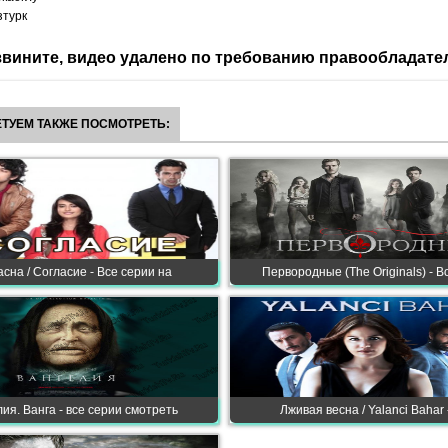
зтурк
вините, видео удалено по требованию правообладате
ТУЕМ ТАКЖЕ ПОСМОТРЕТЬ:
сна / Согласие - Все серии на
Первородные (The Originals) - В
ия. Ванга - все серии смотреть
Лживая весна / Yalanci Bahar 