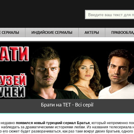
платно
Е СЕРИАЛЫ
ИНДИЙСКИЕ СЕРИАЛЫ
АКТЕРЫ
ПРАВООБЛА
Брати на ТЕТ - Всі серії
 недавно
появился новый турецкий сериал Братья
, который непременно по
т наблюдать за драматическими историями любви. Из названия телесериала 
о его сюжет будет разворачиваться, как раз таки вокруг двоих братьев, одного 