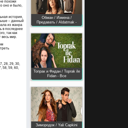
 не похожи
то оно и было,
льная история,
Обман / Измена /
 выше – данный
Предавать / Aldatmak -
иала из жанра
дь в последнее
го, так как
 весь мир.
ом
отреть
27, 28, 29, 30,
7, 58, 59, 60,
Топрак и Фидан / Toprak ile
Fidan - Все
Зимородок / Yali Capkini