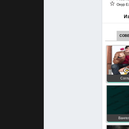
Онур Е
Из
СОВЕ
Согла
Вангел