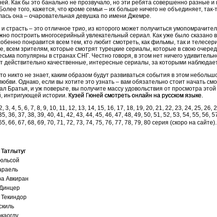
уней. Как бы это банально не прозвучало, но эти ребята совершенно разные и
 Более того, кажется, что кроме семьи – их больше ничего не объединяет, так-
лась она – очаровательная девушка по имени Джемре.
 и страсть – это отличное трио, из которого может получиться умопомрачите
жно построить многосерийный увлекательный сериал. Как уже было сказано
обенно понравится всем тем, кто любит смотреть, как фильмы, так и телесер
же, всем зрителям, которые смотрят турецкие сериалы, которые в свою очере
есьма популярны в странах СНГ. Честно говоря, в этом нет ничего удивительно
т действительно качественные, интересные сериалы, за которыми наблюдает
 что никто не знает, каким образом будут развиваться события в этом небольш
любви. Однако, если вы хотите это узнать – вам обязательно стоит начать см
ал Братья, и уж поверьте, вы получите массу удовольствия от просмотра этой
й, интригующей истории.
Кузей Гюней смотреть онлайн на русском языке.
2, 3, 4, 5, 6, 7, 8, 9, 10, 11, 12, 13, 14, 15, 16, 17, 18, 19, 20, 21, 22, 23, 24, 25, 26, 
35, 36, 37, 38, 39, 40, 41, 42, 43, 44, 45, 46, 47, 48, 49, 50, 51, 52, 53, 54, 55, 56, 5
 65, 66, 67, 68, 69, 70, 71, 72, 73, 74, 75, 76, 77, 78, 79, 80 серия (скоро на сайте).
 Татлытуг
Гюльсой
араель
а Авкиран
Динцер
 Текиндор
скиль
окаоглу