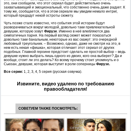
это, они сообщили, что этот сериал будет действительно очень
захватывающий и эмоциональный, что собственно очень даже радует. К
тому же, сообщается, что в этом сериале мы увидим немало интриг,
который предадут некой остроты сюжету.
Чуть позже стало известно, что события этой истории будут
разворачиваться вокруг молодой, довольно таки привлекательной
девушки, которую зовут
Фирузе
. Именно в неё влюбляются два
симпатичных парня. На первый взгляд сюжет может показаться
довольно таки банальным, некоторые из вас скажут: это очередной
любовный треугольник. – Возможно, однако, даже не смотря на это, в
нем есть некая «фишка», которая отличает этот сериал от других
подобных. Главной героине предстоит сделать не простой выбор – ведь
девушке нужно выбрать лишь одного из двоих, кого она выберет? Да и
вообще, стоит ли это делать? Ко всему прочему стоит упомянуть и о
Сьюзан, девушке, которая выступит в роли соперницы
Фирузе.
Все серии:
1, 2, 3, 4, 5 серия (русская озвучка).
Извините, видео удалено по требованию
правообладателя!
СОВЕТУЕМ ТАКЖЕ ПОСМОТРЕТЬ: