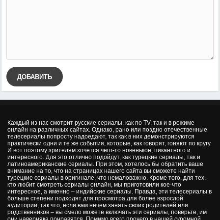
ДОБАВИТЬ
Каждый из нас смотрит русские сериалы, как по TV, так и в режиме
онлайн на различных сайтах. Однако, рано или поздно отечественные
телесериалы попросту надоедают, так как в них демонстрируются
практически одни и те же события, которые, как говорят, гоняют по кругу.
И вот поэтому зрителям хочется чего-то новенькое, пикантного и
интересного. Для это отлично подойдут, как турецкие сериалы, так и
латиноамериканские сериалы. При этом, хотелось бы обратить ваше
внимание на то, что на страницах нашего сайта вы сможете найти
турецкие сериалы в оригинале, что немаловажно. Кроме того, для тех,
кто любит смотреть сериалы онлайн, мы приготовили кое-что
интересное, а именно – индийские сериалы. Правда, эти телесериалы в
больше степени подходят для просмотра для более взрослой
аудитории, так что, если вам нечем занять своих родителей или
родственников – вы смело можете включать эти сериалы, поверьте, им
они наверняка понравятся. Помимо всего прочего в нашей скромной