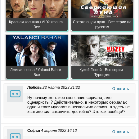
Красная косынка / Al Yazmalim -
Сверкающая луна - Все серии на
Все
русском
Лживая весна / Yalanci Bahar -
Кузей Гюней - Все серии -
Все
Турецкие
Любовь
22 марта 2023 21:22
Ответить
Ну почему же такое окончание сериала, але
сценаристы!? Действительно, в некоторых сериалах
одно и тоже мусолят в нескольких сериях, а здесь не
хватило сил закончить достойно? Это как вообще!?
Софья
4 апреля 2022 16:12
Ответить