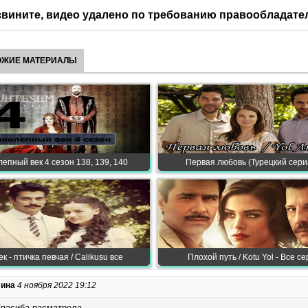
вините, видео удалено по требованию правообладате
ОЖИЕ МАТЕРИАЛЫ
епный век 4 сезон 138, 139, 140
Первая любовь (Турецкий сери
к - птичка певчая / Calikusu все
Плохой путь / Kotu Yol - Все с
ина
4 ноября 2022 19:12
пасиба пасматрела