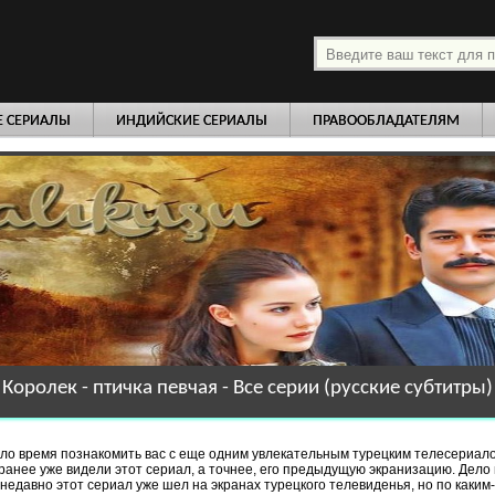
платно
Е СЕРИАЛЫ
ИНДИЙСКИЕ СЕРИАЛЫ
ПРАВООБЛАДАТЕЛЯМ
Королек - птичка певчая - Все серии (русские субтитры)
шло время познакомить вас с еще одним увлекательным турецким телесериал
 ранее уже видели этот сериал, а точнее, его предыдущую экранизацию. Дело в
недавно этот сериал уже шел на экранах турецкого телевиденья, но по каким