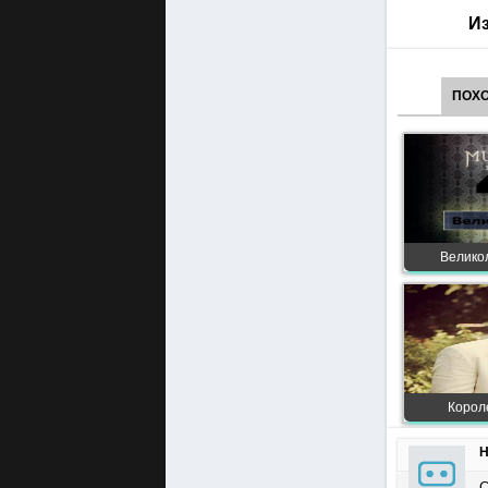
Из
ПОХ
Великол
Короле
Н
С