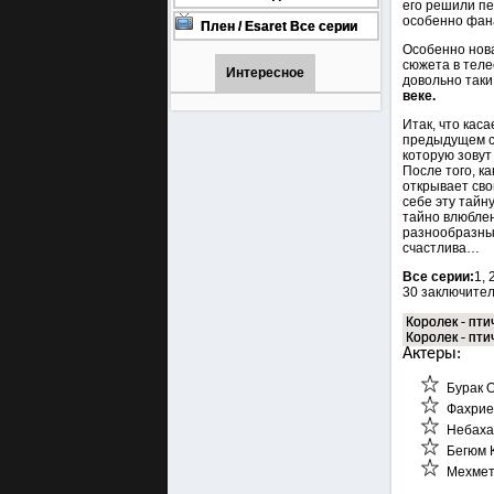
его решили пе
онлайн бесплатно
1001 (Турецкий сериал Все
особенно фана
серии) 1-90 серия
Плен / Esaret Все серии
турецкий сериал смотреть
Особенно нова
онлайн на русском языке
сюжета в тел
Интересное
довольно таки
веке.
Итак, что каса
предыдущем се
которую зовут
После того, к
открывает сво
себе эту тайну
тайно влюблен
разнообразных
счастлива…
Все серии:
1, 
30 заключител
Королек - пти
Королек - пти
Актеры:
Бурак 
Фахрие
Небаха
Бегюм 
Мехмет