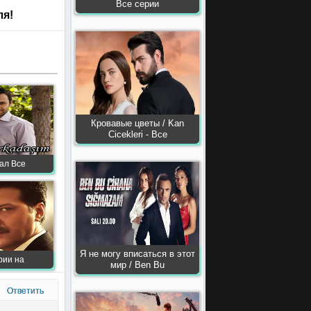
Все серии
ля!
Кровавые цветы / Kan
Сiсekleri - Все
ал Все
Я не могу вписаться в этот
ерии на
мир / Ben Bu
Ответить