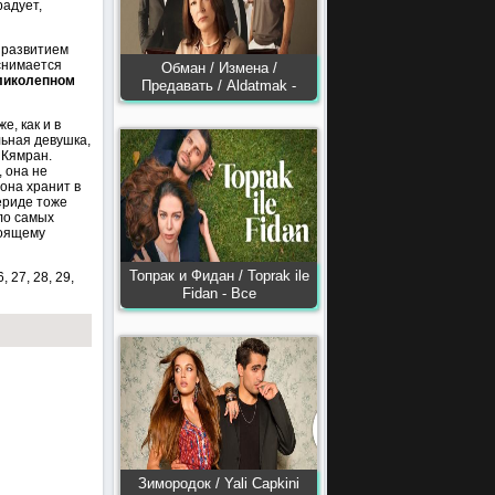
радует,
 развитием
нимается
Обман / Измена /
ликолепном
Предавать / Aldatmak -
е, как и в
льная девушка,
 Кямран.
, она не
 она хранит в
Фериде тоже
ло самых
тоящему
Топрак и Фидан / Toprak ile
6, 27, 28, 29,
Fidan - Все
Зимородок / Yali Capkini