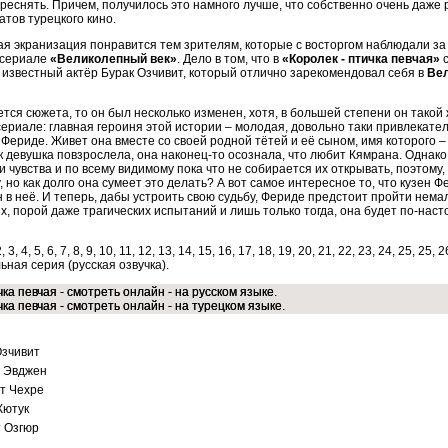
реснять. Причем, получилось это намного лучше, что собственно очень даже 
тов турецкого кино.
я экранизация понравится тем зрителям, которые с восторгом наблюдали за
есериале
«Великолепный век»
. Дело в том, что в
«Королек - птичка певчая»
с
 известный актёр Бурак Озчивит, который отлично зарекомендовал себя в
Ве
ется сюжета, то он был несколько изменен, хотя, в большей степени он такой ж
риале: главная героиня этой истории – молодая, довольно таки привлекате
 Фериде. Живет она вместе со своей родной тётей и её сыном, имя которого –
ак девушка повзрослела, она наконец-то осознала, что любит Кямрана. Однако
и чувства и по всему видимому пока что не собирается их открывать, поэтому,
, но как долго она сумеет это делать? А вот самое интересное то, что кузен 
 в неё. И теперь, дабы устроить свою судьбу, Фериде предстоит пройти нема
, порой даже трагических испытаний и лишь только тогда, она будет по-нас
2, 3, 4, 5, 6, 7, 8, 9, 10, 11, 12, 13, 14, 15, 16, 17, 18, 19, 20, 21, 22, 23, 24, 25, 25, 2
ьная серия (русская озвучка).
чка певчая - смотреть онлайн - на русском языке.
чка певчая - смотреть онлайн - на турецком языке.
Озчивит
 Эвджен
т Чехре
Кютук
 Озгюр