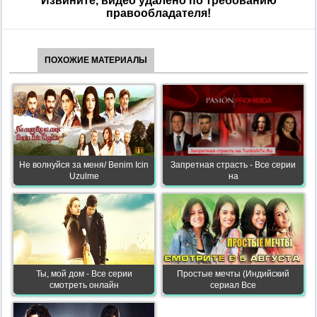
Извините, видео удалено по требованию
правообладателя!
ПОХОЖИЕ МАТЕРИАЛЫ
Не волнуйся за меня/ Benim Icin
Запретная страсть - Все серии
Uzulme
на
Ты, мой дом - Все серии
Простые мечты (Индийский
смотреть онлайн
сериал Все