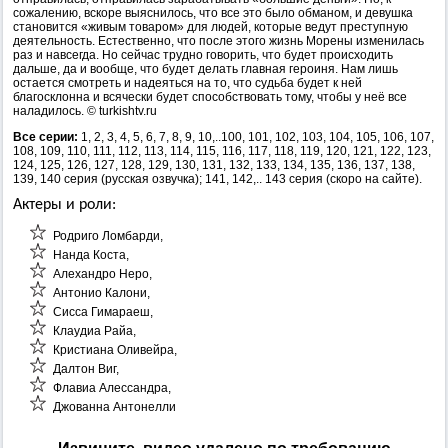
сожалению, вскоре выяснилось, что все это было обманом, и девушка
становится «живым товаром» для людей, которые ведут преступную
деятельность. Естественно, что после этого жизнь Морены изменилась
раз и навсегда. Но сейчас трудно говорить, что будет происходить
дальше, да и вообще, что будет делать главная героиня. Нам лишь
остается смотреть и надеяться на то, что судьба будет к ней
благосклонна и всячески будет способствовать тому, чтобы у неё все
наладилось. © turkishtv.ru
Все серии:
1, 2, 3, 4, 5, 6, 7, 8, 9, 10,..100, 101, 102, 103, 104, 105, 106, 107,
108, 109, 110, 111, 112, 113, 114, 115, 116, 117, 118, 119, 120, 121, 122, 123,
124, 125, 126, 127, 128, 129, 130, 131, 132, 133, 134, 135, 136, 137, 138,
139, 140 серия (русская озвучка); 141, 142,.. 143 серия (скоро на сайте).
Актеры и роли:
Родриго Ломбарди,
Нанда Коста,
Алехандро Неро,
Антонио Калони,
Сисса Гимараеш,
Клаудиа Райа,
Кристиана Оливейра,
Далтон Виг,
Флавиа Алессандра,
Джованна Антонелли