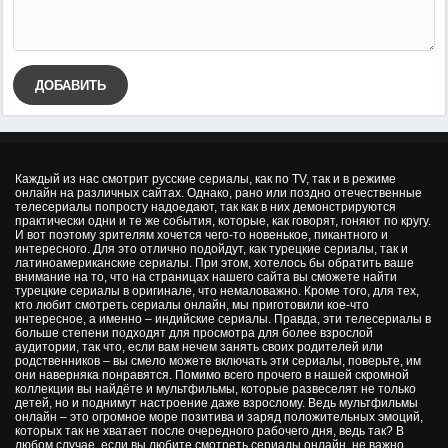
ДОБАВИТЬ
Каждый из нас смотрит русские сериалы, как по TV, так и в режиме
онлайн на различных сайтах. Однако, рано или поздно отечественные
телесериалы попросту надоедают, так как в них демонстрируются
практически одни и те же события, которые, как говорят, гоняют по кругу.
И вот поэтому зрителям хочется чего-то новенькое, пикантного и
интересного. Для это отлично подойдут, как турецкие сериалы, так и
латиноамериканские сериалы. При этом, хотелось бы обратить ваше
внимание на то, что на страницах нашего сайта вы сможете найти
турецкие сериалы в оригинале, что немаловажно. Кроме того, для тех,
кто любит смотреть сериалы онлайн, мы приготовили кое-что
интересное, а именно – индийские сериалы. Правда, эти телесериалы в
больше степени подходят для просмотра для более взрослой
аудитории, так что, если вам нечем занять своих родителей или
родственников – вы смело можете включать эти сериалы, поверьте, им
они наверняка понравятся. Помимо всего прочего в нашей скромной
коллекции вы найдёте и мультфильмы, которые развеселят не только
детей, но и поднимут настроение даже взрослому. Ведь мультфильмы
онлайн – это огромное море позитива и заряд положительных эмоций,
которых так не хватает после очередного рабочего дня, ведь так? В
любом случае, если вы любите смотреть сериалы онлайн, не важно,