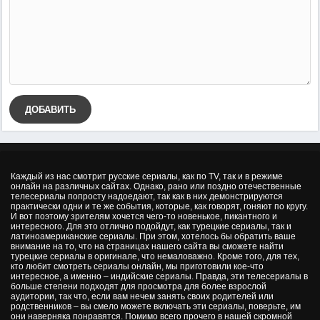
ДОБАВИТЬ
Каждый из нас смотрит русские сериалы, как по TV, так и в режиме
онлайн на различных сайтах. Однако, рано или поздно отечественные
телесериалы попросту надоедают, так как в них демонстрируются
практически одни и те же события, которые, как говорят, гоняют по кругу.
И вот поэтому зрителям хочется чего-то новенькое, пикантного и
интересного. Для это отлично подойдут, как турецкие сериалы, так и
латиноамериканские сериалы. При этом, хотелось бы обратить ваше
внимание на то, что на страницах нашего сайта вы сможете найти
турецкие сериалы в оригинале, что немаловажно. Кроме того, для тех,
кто любит смотреть сериалы онлайн, мы приготовили кое-что
интересное, а именно – индийские сериалы. Правда, эти телесериалы в
больше степени подходят для просмотра для более взрослой
аудитории, так что, если вам нечем занять своих родителей или
родственников – вы смело можете включать эти сериалы, поверьте, им
они наверняка понравятся. Помимо всего прочего в нашей скромной