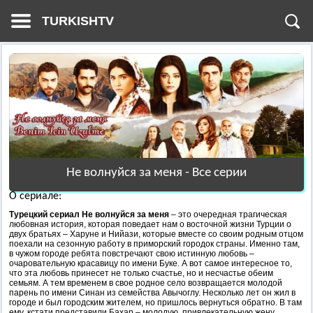
TURKISHTV
Не волнуйся за меня - Все серии
О сериале:
Турецкий сериал Не волнуйся за меня
– это очередная трагическая
любовная история, которая поведает нам о восточной жизни Турции о
двух братьях – Харуне и Нийази, которые вместе со своим родным отцом
поехали на сезонную работу в приморский городок страны. Именно там,
в чужом городе ребята повстречают свою истинную любовь –
очаровательную красавицу по имени Буке. А вот самое интересное то,
что эта любовь принесет не только счастье, но и несчастье обеим
семьям. А тем временем в свое родное село возвращается молодой
парень по имени Синан из семейства Авычоглу. Несколько лет он жил в
городе и был городским жителем, но пришлось вернуться обратно. В там
ему, кстати представили Бахар – молодую, привлекательную жену