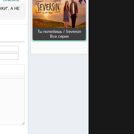
Ответить
КИ", А НЕ
Ты полюбишь / Seversin
Все серии