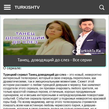
TURKISHTV
Танец, доводящий до слез - Все серии
О сериале:
Турецкий сериал Танец доводящий до слез
– это новый, невероятно
интересный телесериал, который в свою очередь переполнен, как
драматическими, так и эмоциональными моментами. Сюжет этой
истории расскажет о любви турецкой девушки к черкесу. Как заявляют
создатели этого сериала, он призван очаровать любого зрителя, не
только красотой главных героев, отличным, хорошо продуманным
сценарием, но и весьма интересными и непредсказуемыми поворотами
событий. События сериала происходят у подножья невероятно красивой
горы Каф. По всему видимому, автор этого телесериала стремился
показать всем нам истинную любовь черкесского парня, к девушке-
турчанке, которая в свою очередь полна не только романтики, но и