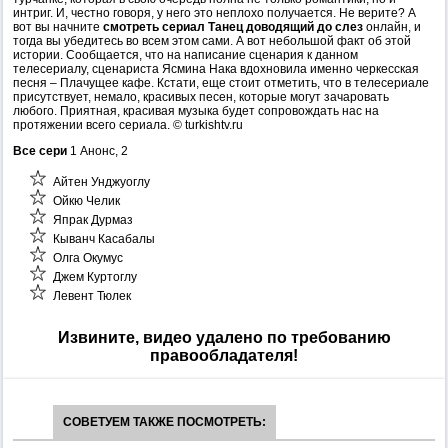
интриг. И, честно говоря, у него это неплохо получается. Не верите? А
вот вы начните
смотреть сериал Танец доводящий до слез
онлайн, и
тогда вы убедитесь во всем этом сами. А вот небольшой факт об этой
истории. Сообщается, что на написание сценария к данном
телесериалу, сценариста Ясмина Нака вдохновила именно черкесская
песня – Плачущее кафе. Кстати, еще стоит отметить, что в телесериале
присутствует, немало, красивых песен, которые могут зачаровать
любого. Приятная, красивая музыка будет сопровождать нас на
протяжении всего сериала. © turkishtv.ru
Все сери
1 Анонс, 2
Айтен Унджуоглу
Ойкю Челик
Япрак Дурмаз
Кыванч Касабалы
Олга Окумус
Джем Куртоглу
Левент Тюлек
Извините, видео удалено по требованию
правообладателя!
СОВЕТУЕМ ТАКЖЕ ПОСМОТРЕТЬ: