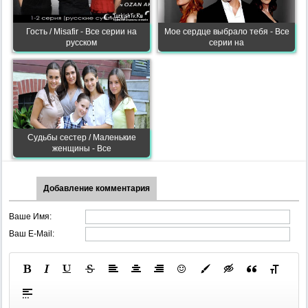
Гость / Misafir - Все серии на
Мое сердце выбрало тебя - Все
русском
серии на
Судьбы сестер / Маленькие
женщины - Все
Добавление комментария
Ваше Имя:
Ваш E-Mail: