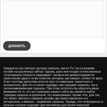
ДОБАВИТЬ
Каждый из нас смотрит русские сериалы, как по TV, так и в режиме
онлайн на различных сайтах. Однако, рано или поздно отечественные
телесериалы попросту надоедают, так как в них демонстрируются
практически одни и те же события, которые, как говорят, гоняют по кругу.
И вот поэтому зрителям хочется чего-то новенькое, пикантного и
интересного. Для это отлично подойдут, как турецкие сериалы, так и
латиноамериканские сериалы. При этом, хотелось бы обратить ваше
внимание на то, что на страницах нашего сайта вы сможете найти
турецкие сериалы в оригинале, что немаловажно. Кроме того, для тех,
кто любит смотреть сериалы онлайн, мы приготовили кое-что
интересное, а именно – индийские сериалы. Правда, эти телесериалы в
больше степени подходят для просмотра для более взрослой