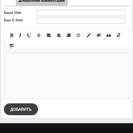
Добавление комментария
Ваше Имя:
Ваш E-Mail:
ДОБАВИТЬ