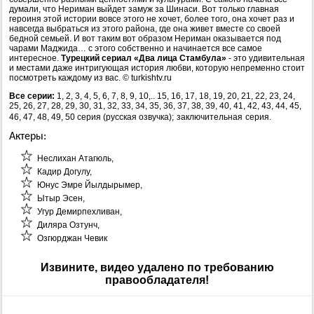
думали, что Нериман выйдет замуж за Шинаси. Вот только главная
героиня этой истории вовсе этого не хочет, более того, она хочет раз и
навсегда выбраться из этого района, где она живет вместе со своей
бедной семьей. И вот таким вот образом Нериман оказывается под
чарами Маджида… с этого собственно и начинается все самое
интересное.
Турецкий сериал «Два лица Стамбула»
- это удивительная
и местами даже интригующая история любви, которую непременно стоит
посмотреть каждому из вас. © turkishtv.ru
Все серии:
1, 2, 3, 4, 5, 6, 7, 8, 9, 10,.. 15, 16, 17, 18, 19, 20, 21, 22, 23, 24,
25, 26, 27, 28, 29, 30, 31, 32, 33, 34, 35, 36, 37, 38, 39, 40, 41, 42, 43, 44, 45,
46, 47, 48, 49, 50 серия (русская озвучка);
заключительная серия.
Актеры:
Неслихан Атагюль,
Кадир Догулу,
Юнус Эмре Йылдырымер,
Ытыр Эсен,
Угур Демирпехливан,
Диляра Озтунч,
Озгюрджан Чевик
Извините, видео удалено по требованию
правообладателя!