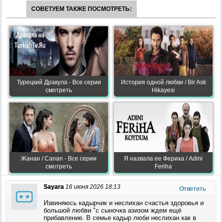
СОВЕТУЕМ ТАКЖЕ ПОСМОТРЕТЬ:
Турецкий Дракула - Все серии
История одной любви / Bir Ask
смотреть
Hikayesi
Жанан / Canan - Все серии
Я назвала ее Фериха / Adini
смотреть
Feriha
Sayara
16 июня 2026 18:13
Ответить
Извиняюсь кадырчик и неслихан счастья здоровья и
большой любви "с сыночка азизом ждем ещё
прибавление. В семье кадыр люби неслихан как в