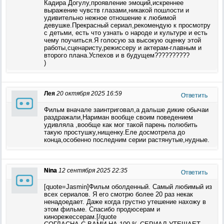
Кадира Догулу,проявление эмоций,искреннее
выражение чувств глазами,никакой пошлости и
удивительно нежное отношение к любимой
девушке.Прекрасный сериал,рекомендую к просмотру
с детьми, есть что узнать о народе и культуре и есть
чему поучиться.Я голосую за высокую оценку этой
работы,сценаристу,режиссеру и актерам-главным и
второго плана.Успехов и в будущем??????????
)
Лея
20 октября 2025 16:59
Ответить
Фильм вначале заинтриговал,а дальше дикие обычаи
раздражали,Нариман вообще своим поведением
удивляла ,вообще как мог такой парень полюбить
такую простушку,нищенку.Еле досмотрела до
конца,особенно последним серии растянутые,нудные.
Nina
12 сентября 2025 22:35
Ответить
[quote=Jasmin]Фильм оболденный. Самый любимый из
всех сериалов. Я его смотрю более 20 раз некак
ненадоедает. Даже когда грустно утешение нахожу в
этом фильме. Спасибо продюсерам и
кинорежессерам.[/quote