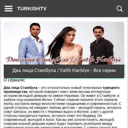
TURKISHTV
Два лица Стамбула / Fatih Нarbiye - Все серии
О сериале:
Два лица Стамбула
– это относительно новый телесериал
турецкого
производства
, который поведает нам с вами весьма интересную
историю молодой девушки по имени Нериман. Он живет в Стамбуле, в
районе под названием Фатих. Сейчас главная героиня этого сериала
якобы застряла между многолетними традициями и современностью. С
одной стороны её ожидает любовь детства – молодой парень, которого
зовут Шинаси, он вместе с Нериман вырос в Фатихе, а вот с другой
стороны находиться парень, которого зовут его Маджид. Он
современный, молодой и богат. Как вы уже успели понять, молодой,
очаровательной девушки нужно будет пережить колебания между
совершенно разными ценностями и культурами. С самого начала все