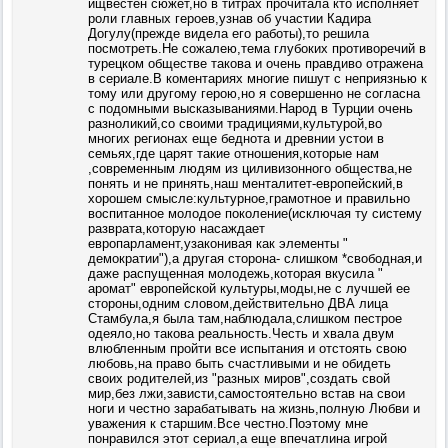
ищвестен сюжет,но в титрах прочитала кто исполняет
роли главных героев,узнав об участии Кадира
Догулу(прежде видела его работы),то решила
посмотреть.Не сожалею,тема глубоких противоречий в
турецком обществе такова и очень правдиво отражена
в сериале.В коментариях многие пишут с неприязнью к
тому или другому герою,но я совершенно не согласна
с подомными высказываниями.Народ в Турции очень
разноликий,со своими традициями,культурой,во
многих регионах еще беднота и древнии устои в
семьях,где царят такие отношения,которые нам
,современным людям из циливизонного общества,не
понять и не принять,наш менталитет-европейский,в
хорошем смысле:культурное,грамотное и правильно
воспитанное молодое поколение(исключая ту систему
разврата,которую насаждает
европарламент,узаконивая как элементы "
демократии"),а другая сторона- слишком *свободная,и
даже распущенная молодежь,которая вкусила "
аромат" европейской культуры,моды,не с лучшей ее
стороны,одним словом,действительно ДВА лица
Стамбула,я была там,наблюдала,слишком пестрое
одеяло,но такова реальность.Честь и хвала двум
влюбленным пройти все испытания и отстоять свою
любовь,на право быть счастливыми и не обидеть
своих родителей,из "разных миров",создать свой
мир,без лжи,зависти,самостоятельно встав на свои
ноги и честно зарабатывать на жизнь,полную Любви и
уважения к старшим.Все честно.Поэтому мне
понравился этот сериал,а еще впечатлина игрой