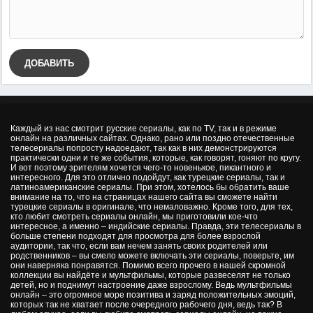
ДОБАВИТЬ
Каждый из нас смотрит русские сериалы, как по TV, так и в режиме
онлайн на различных сайтах. Однако, рано или поздно отечественные
телесериалы попросту надоедают, так как в них демонстрируются
практически одни и те же события, которые, как говорят, гоняют по кругу.
И вот поэтому зрителям хочется чего-то новенькое, пикантного и
интересного. Для это отлично подойдут, как турецкие сериалы, так и
латиноамериканские сериалы. При этом, хотелось бы обратить ваше
внимание на то, что на страницах нашего сайта вы сможете найти
турецкие сериалы в оригинале, что немаловажно. Кроме того, для тех,
кто любит смотреть сериалы онлайн, мы приготовили кое-что
интересное, а именно – индийские сериалы. Правда, эти телесериалы в
больше степени подходят для просмотра для более взрослой
аудитории, так что, если вам нечем занять своих родителей или
родственников – вы смело можете включать эти сериалы, поверьте, им
они наверняка понравятся. Помимо всего прочего в нашей скромной
коллекции вы найдёте и мультфильмы, которые развеселят не только
детей, но и поднимут настроение даже взрослому. Ведь мультфильмы
онлайн – это огромное море позитива и заряд положительных эмоций,
которых так не хватает после очередного рабочего дня, ведь так? В