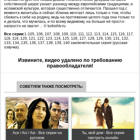
собственной шкуре узнает разницу между европейскими традициями, и
исламской культуре, которая существенно отличается. Прошел год с
момента женитьбы и сейчас Илинка мечтает лишь только о том, чтобы
сбежать к себе на родину, ведь на протяжении целого года она только то
и делала, что мучилась, и по всему видимому, на больше её просто-
напросто не хватит… © turkishtv.ru
Все серии:
1-105, 106, 107, 108, 109, 110, 111, 112, 113, 114, 115, 116, 117,
118, 119, 120, 121, 122, 123, 124, 125, 126, 127, 128, 129, 130, 131, 132,
133, 134, 135, 136, 137, 138, 139, 140 заключительная серия (русская
озвучка).
Извините, видео удалено по требованию
правообладателя!
СОВЕТУЕМ ТАКЖЕ ПОСМОТРЕТЬ:
Аси / Асі / Asi - Все серии на
Ты, мой дом - Все серии
русском
смотреть онлайн