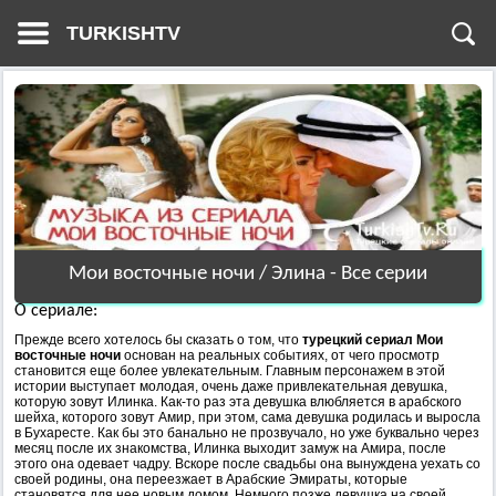
TURKISHTV
Мои восточные ночи / Элина - Все серии
О сериале:
Прежде всего хотелось бы сказать о том, что
турецкий сериал Мои
восточные ночи
основан на реальных событиях, от чего просмотр
становится еще более увлекательным. Главным персонажем в этой
истории выступает молодая, очень даже привлекательная девушка,
которую зовут Илинка. Как-то раз эта девушка влюбляется в арабского
шейха, которого зовут Амир, при этом, сама девушка родилась и выросла
в Бухаресте. Как бы это банально не прозвучало, но уже буквально через
месяц после их знакомства, Илинка выходит замуж на Амира, после
этого она одевает чадру. Вскоре после свадьбы она вынуждена уехать со
своей родины, она переезжает в Арабские Эмираты, которые
становятся для нее новым домом. Немного позже девушка на своей