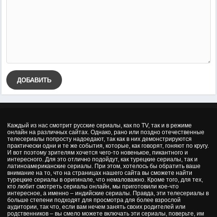
ДОБАВИТЬ
Каждый из нас смотрит русские сериалы, как по TV, так и в режиме
онлайн на различных сайтах. Однако, рано или поздно отечественные
телесериалы попросту надоедают, так как в них демонстрируются
практически одни и те же события, которые, как говорят, гоняют по кругу.
И вот поэтому зрителям хочется чего-то новенькое, пикантного и
интересного. Для это отлично подойдут, как турецкие сериалы, так и
латиноамериканские сериалы. При этом, хотелось бы обратить ваше
внимание на то, что на страницах нашего сайта вы сможете найти
турецкие сериалы в оригинале, что немаловажно. Кроме того, для тех,
кто любит смотреть сериалы онлайн, мы приготовили кое-что
интересное, а именно – индийские сериалы. Правда, эти телесериалы в
больше степени подходят для просмотра для более взрослой
аудитории, так что, если вам нечем занять своих родителей или
родственников – вы смело можете включать эти сериалы, поверьте, им