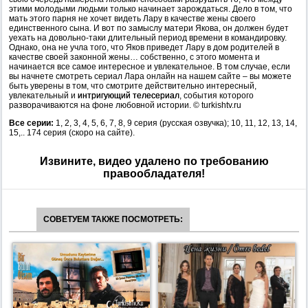
этими молодыми людьми только начинает зарождаться. Дело в том, что
мать этого парня не хочет видеть Лару в качестве жены своего
единственного сына. И вот по замыслу матери Якова, он должен будет
уехать на довольно-таки длительный период времени в командировку.
Однако, она не учла того, что Яков приведет Лару в дом родителей в
качестве своей законной жены… собственно, с этого момента и
начинается все самое интересное и увлекательное. В том случае, если
вы начнете смотреть сериал Лара онлайн на нашем сайте – вы можете
быть уверены в том, что смотрите действительно интересный,
увлекательный и
интригующий телесериал
, события которого
разворачиваются на фоне любовной истории. © turkishtv.ru
Все серии:
1, 2, 3, 4, 5, 6, 7, 8, 9 серия (русская озвучка); 10, 11, 12, 13, 14,
15,.. 174 серия (скоро на сайте).
Извините, видео удалено по требованию
правообладателя!
СОВЕТУЕМ ТАКЖЕ ПОСМОТРЕТЬ: