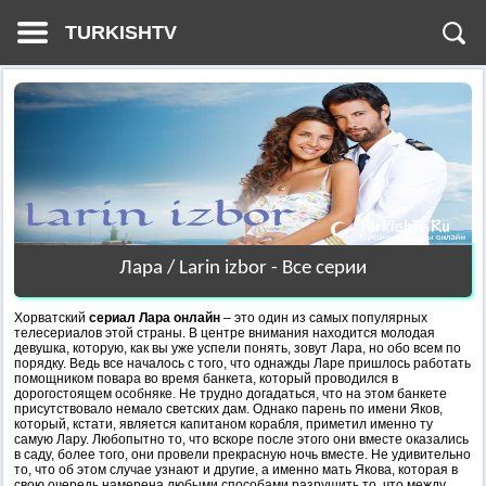
TURKISHTV
Лара / Larin izbor - Все серии
Хорватский
сериал Лара онлайн
– это один из самых популярных
телесериалов этой страны. В центре внимания находится молодая
девушка, которую, как вы уже успели понять, зовут Лара, но обо всем по
порядку. Ведь все началось с того, что однажды Ларе пришлось работать
помощником повара во время банкета, который проводился в
дорогостоящем особняке. Не трудно догадаться, что на этом банкете
присутствовало немало светских дам. Однако парень по имени Яков,
который, кстати, является капитаном корабля, приметил именно ту
самую Лару. Любопытно то, что вскоре после этого они вместе оказались
в саду, более того, они провели прекрасную ночь вместе. Не удивительно
то, что об этом случае узнают и другие, а именно мать Якова, которая в
свою очередь намерена любыми способами разрушить то, что между