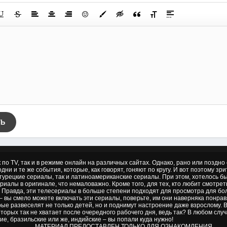
ТЬ
к по TV, так и в режиме онлайн на различных сайтах. Однако, рано или позд
дни и те же события, которые, как говорят, гоняют по кругу. И вот поэтому зр
 турецкие сериалы, так и латиноамериканские сериалы. При этом, хотелось б
риалы в оригинале, что немаловажно. Кроме того, для тех, кто любит смотре
 Правда, эти телесериалы в больше степени подходят для просмотра для бол
– вы смело можете включать эти сериалы, поверьте, им они наверняка понрав
ые развеселят не только детей, но и поднимут настроение даже взрослому.
торых так не хватает после очередного рабочего дня, ведь так? В любом слу
ие, бразильские или же, индийские – вы попали куда нужно!
МАТЕРИАЛ ПРЕДОСТАВЛЕН ТОЛЬКО ДЛЯ ОЗНАКОМЛЕНИЯ