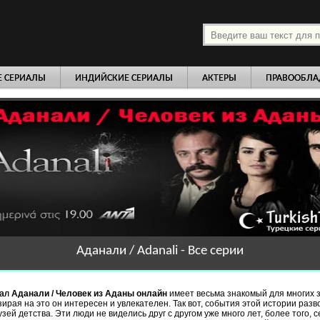
платно
Е СЕРИАЛЫ
ИНДИЙСКИЕ СЕРИАЛЫ
АКТЕРЫ
ПРАВООБЛА
Аданали / Adanali - Все серии
иал
Аданали / Человек из Аданы онлайн
имеет весьма знакомый для многих 
зирая на это он интересен и увлекателен. Так вот, события этой истории раз
узей детства. Эти люди не виделись друг с другом уже много лет, более того, 