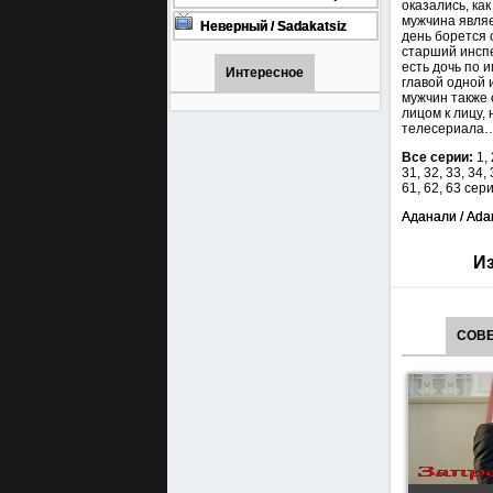
оказались, ка
турецкий сериал смотреть
мужчина являе
онлайн на русском языке
Неверный / Sadakatsiz
день борется 
Все серии турецкий сериал
старший инспе
смотреть онлайн на
есть дочь по 
русском языке
Интересное
главой одной 
мужчин также 
лицом к лицу,
телесериала
Все серии:
1, 
31, 32, 33, 34, 
61, 62, 63 сер
Аданали / Adan
Из
СОВЕ