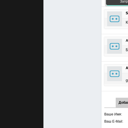
Запр
S
K
А
Б
A
g
Доба
Ваше Имя:
Ваш E-Mail: