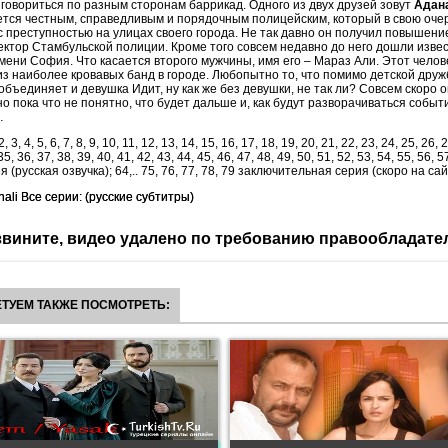
к говориться по разным сторонам баррикад. Одного из двух друзей зовут
Адан
тся честным, справедливым и порядочным полицейским, который в свою очер
с преступностью на улицах своего города. Не так давно он получил повышение
ктор Стамбульской полиции. Кроме того совсем недавно до него дошли извест
имени София. Что касается второго мужчины, имя его – Мараз Али. Этот челов
из наиболее кровавых банд в городе. Любопытно то, что помимо детской друж
объединяет и девушка Идит, ну как же без девушки, не так ли? Совсем скоро 
 но пока что не понятно, что будет дальше и, как будут разворачиваться событ
…
2, 3, 4, 5, 6, 7, 8, 9, 10, 11, 12, 13, 14, 15, 16, 17, 18, 19, 20, 21, 22, 23, 24, 25, 26, 
35, 36, 37, 38, 39, 40, 41, 42, 43, 44, 45, 46, 47, 48, 49, 50, 51, 52, 53, 54, 55, 56, 5
ия (русская озвучка); 64,.. 75, 76, 77, 78, 79 заключительная серия (скоро на сай
ali Все серии: (русские субтитры)
вините, видео удалено по требованию правообладате
ТУЕМ ТАКЖЕ ПОСМОТРЕТЬ: