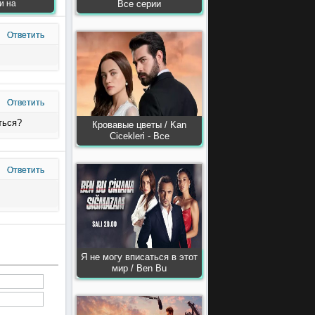
и на
Все серии
Ответить
Ответить
ться?
Кровавые цветы / Kan
Сiсekleri - Все
Ответить
Я не могу вписаться в этот
мир / Ben Bu