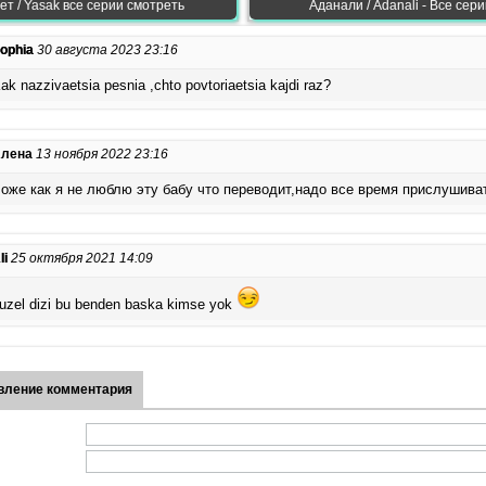
ет / Yasak все серии смотреть
Аданали / Adanali - Все сери
ophia
30 августа 2023 23:16
ak nazzivaetsia pesnia ,chto povtoriaetsia kajdi raz?
лена
13 ноября 2022 23:16
оже как я не люблю эту бабу что переводит,надо все время прислушива
li
25 октября 2021 14:09
uzel dizi bu benden baska kimse yok
вление комментария