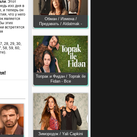
али
. Этот
едь изо дня в
, и теперь он
ия, что у него
ек является
Обман / Измена /
бы этих
Предавать / Aldatmak -
они встретятся
ия
27, 28, 29, 30,
7, 58, 59, 60,
те).
ля!
Топрак и Фидан / Toprak ile
Fidan - Все
Зимородок / Yali Capkini