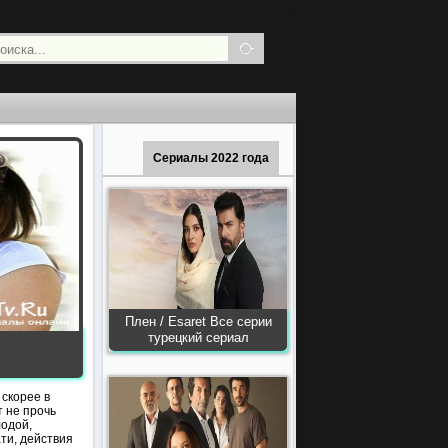
Сериалы 2022 года
Плен / Esaret Все серии
турецкий сериал
 скорее в
 не прочь
лодой,
ти, действия