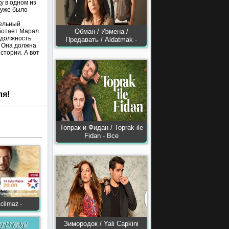
у в одном из
 уже было
тельный
ботает Марал.
Обман / Измена /
 должность
Предавать / Aldatmak -
. Она должна
стории. А вот
ля!
Топрак и Фидан / Toprak ile
Fidan - Все
cilmaz -
Зимородок / Yali Capkini