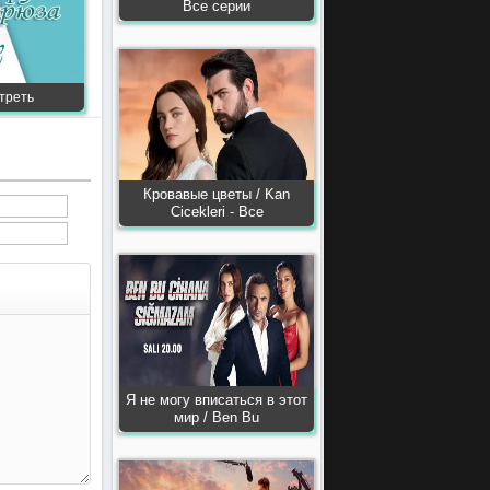
Все серии
отреть
Кровавые цветы / Kan
Сiсekleri - Все
Я не могу вписаться в этот
мир / Ben Bu