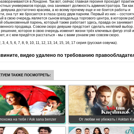
азворачиваются в Лондоне. Так вот, сейчас главная героиня проходит практик
стных универмагов города, она занимает должность администратора. Так как
 девушка достаточно красива, а ко всему прочему еще и не боится работы и
ти, она тут же бросается в глаза сразу двум парням. Первый из них – состоя
ый в свою очередь является сыном владельца торгового центра, в котором ра
й обыкновенный парень, который также работает здесь, правда он занимает
венного продавца. Совсем скоро девушке предстоит сделать нелёгкий выбор
 решение, которое в свою очередь изменит жизни трёх ключевых фигур этой и
ет, и с кем придётся расстаться - мы с вами узнаем уже совсем скоро.
2, 3, 4, 5, 6, 7, 8, 9, 10, 11, 12, 13, 14, 15, 16, 17 серия (русская озвучка).
вините, видео удалено по требованию правообладате
ТУЕМ ТАКЖЕ ПОСМОТРЕТЬ:
похожа на тебя / Ask sana benzer
От любви не убежать / Asktan Ka