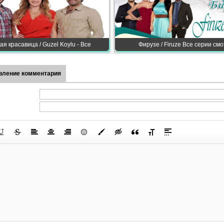
ая красавица / Guzel Koylu - Все
Фирузе / Firuze Все серии см
вление комментария