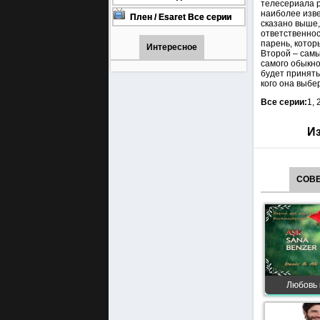
телесериала р
онлайн бесплатно
1001 (Турецкий сериал Все
наиболее изве
серии) 1-90 серия
Плен / Esaret Все серии
сказано выше,
турецкий сериал смотреть
ответственнос
онлайн на русском языке
парень, котор
Интересное
Второй – самы
самого обыкно
будет принять
кого она выбер
Все серии:
1, 
Из
СОВЕ
Любовь 