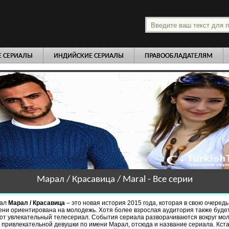
платно
Е СЕРИАЛЫ
ИНДИЙСКИЕ СЕРИАЛЫ
ПРАВООБЛАДАТЕЛЯМ
Марал / Красавица / Maral - Все серии
иал
Марал / Красавица
– это новая история 2015 года, которая в свою очередь
ни ориентирована на молодежь. Хотя более взрослая аудитория также будет
от увлекательный телесериал. События сериала разворачиваются вокруг мо
 привлекательной девушки по имени Марал, отсюда и название сериала. Кста