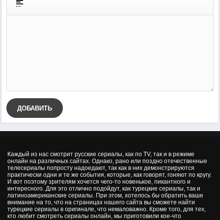
ДОБАВИТЬ
Каждый из нас смотрит русские сериалы, как по TV, так и в режиме
онлайн на различных сайтах. Однако, рано или поздно отечественные
телесериалы попросту надоедают, так как в них демонстрируются
практически одни и те же события, которые, как говорят, гоняют по кругу.
И вот поэтому зрителям хочется чего-то новенькое, пикантного и
интересного. Для это отлично подойдут, как турецкие сериалы, так и
латиноамериканские сериалы. При этом, хотелось бы обратить ваше
внимание на то, что на страницах нашего сайта вы сможете найти
турецкие сериалы в оригинале, что немаловажно. Кроме того, для тех,
кто любит смотреть сериалы онлайн, мы приготовили кое-что