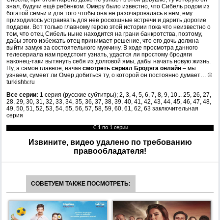
знал, будучи ещё ребёнком. Омеру было известно, что Сибель родом из
богатой семьи и для того чтобы она не разочаровалась в нём, ему
приходилось устраивать для неё роскошные встречи и дарить дорогие
подарки. Вот только главному герою этой истории пока что неизвестно о
том, что отец Сибель ныне находится на грани банкротства, поэтому,
дабы этого избежать отец принимает решение, что его дочь должна
выйти замуж за состоятельного мужчину. В ходе просмотра данного
телесериала нам предстоит узнать, удастся ли простому бродяги
наконец-таки вытянуть себя из долговой ямы, дабы начать новую жизнь.
Ну, а самое главное, начав
смотреть сериал Бродяга онлайн
– мы
узнаем, сумеет ли Омер добиться ту, о которой он постоянно думает… ©
turkishtv.ru
Все серии:
1 серия (русские субтитры); 2, 3, 4, 5, 6, 7, 8, 9, 10,.. 25, 26, 27,
28, 29, 30, 31, 32, 33, 34, 35, 36, 37, 38, 39, 40, 41, 42, 43, 44, 45, 46, 47, 48,
49, 50, 51, 52, 53, 54, 55, 56, 57, 58, 59, 60, 61, 62, 63 заключительная
серия
С 1 по 1 серии
Извините, видео удалено по требованию
правообладателя!
СОВЕТУЕМ ТАКЖЕ ПОСМОТРЕТЬ: