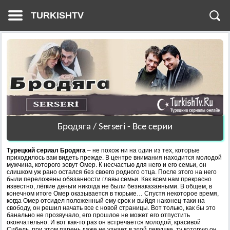
TURKISHTV
Бродяга / Serseri - Все серии
Турецкий сериал Бродяга
– не похож ни на один из тех, которые
приходилось вам видеть прежде. В центре внимания находится молодой
мужчина, которого зовут Омер. К несчастью для него и его семьи, он
слишком уж рано остался без своего родного отца. После этого на него
были переложены обязанности главы семьи. Как всем нам прекрасно
известно, лёгкие деньги никогда не были безнаказанными. В общем, в
конечном итоге Омер оказывается в тюрьме… Спустя некоторое время,
когда Омер отсидел положенный ему срок и выйдя наконец-таки на
свободу, он решил начать все с новой страницы. Вот только, как бы это
банально не прозвучало, его прошлое не может его отпустить
окончательно. И вот как-то раз он встречается молодой, красивой
Сибель, при этом парень даже не узнает в этой девушке, ту которую он