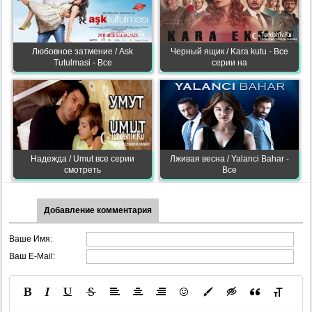
Любовное затмение / Ask
Черный ящик / Kara kutu - Все
Tutulmasi - Все
серии на
Надежда / Umut все серии
Лживая весна / Yalanci Bahar -
смотреть
Все
Добавление комментария
Ваше Имя:
Ваш E-Mail: